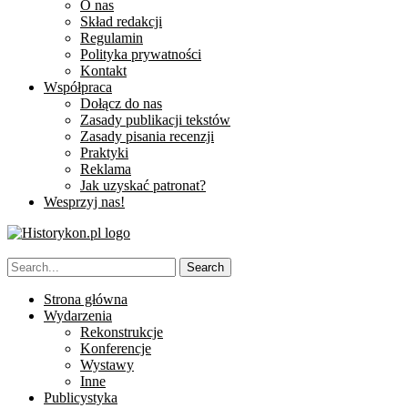
O nas
Skład redakcji
Regulamin
Polityka prywatności
Kontakt
Współpraca
Dołącz do nas
Zasady publikacji tekstów
Zasady pisania recenzji
Praktyki
Reklama
Jak uzyskać patronat?
Wesprzyj nas!
Strona główna
Wydarzenia
Rekonstrukcje
Konferencje
Wystawy
Inne
Publicystyka