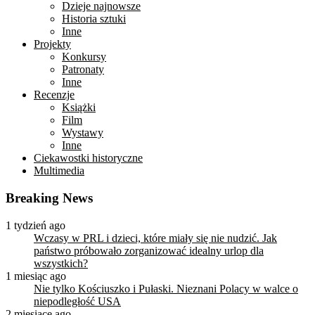
Dzieje najnowsze
Historia sztuki
Inne
Projekty
Konkursy
Patronaty
Inne
Recenzje
Książki
Film
Wystawy
Inne
Ciekawostki historyczne
Multimedia
Breaking News
1 tydzień ago
Wczasy w PRL i dzieci, które miały się nie nudzić. Jak
państwo próbowało zorganizować idealny urlop dla
wszystkich?
1 miesiąc ago
Nie tylko Kościuszko i Pułaski. Nieznani Polacy w walce o
niepodległość USA
2 miesiące ago