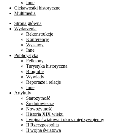
Inne
Ciekawostki historyczne
Multimedia
Strona główna
Wydarzenia
Rekonstrukcje
Konferencje
Wystawy
Inne
Publicystyka
Felietony
Turystyka historyczna
Biografie
Wywiady
Reportaże i relacje
Inne
Artykuły
Starożytność
Średniowiecze
Nowożytność
Historia XIX wieku
I wojna światowa i okres międzywojenny
II Rzeczpospolita
II wojna światowa