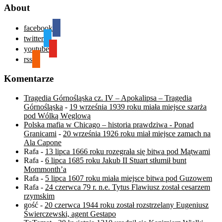
About
facebook
twitter
youtube
rss
Komentarze
Tragedia Górnośląska cz. IV – Apokalipsa – Tragedia
Górnośląska
-
19 września 1939 roku miała miejsce szarża
pod Wólką Węglową
Polska mafia w Chicago – historia prawdziwa - Ponad
Granicami
-
20 września 1926 roku miał miejsce zamach na
Ala Capone
Rafa
-
13 lipca 1666 roku rozegrała się bitwa pod Mątwami
Rafa
-
6 lipca 1685 roku Jakub II Stuart stłumił bunt
Mommonth’a
Rafa
-
5 lipca 1607 roku miała miejsce bitwa pod Guzowem
Rafa
-
24 czerwca 79 r. n.e. Tytus Flawiusz został cesarzem
rzymskim
gość
-
20 czerwca 1944 roku został rozstrzelany Eugeniusz
Świerczewski, agent Gestapo