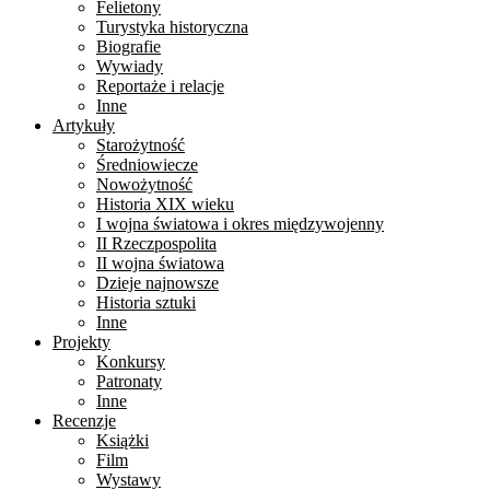
Felietony
Turystyka historyczna
Biografie
Wywiady
Reportaże i relacje
Inne
Artykuły
Starożytność
Średniowiecze
Nowożytność
Historia XIX wieku
I wojna światowa i okres międzywojenny
II Rzeczpospolita
II wojna światowa
Dzieje najnowsze
Historia sztuki
Inne
Projekty
Konkursy
Patronaty
Inne
Recenzje
Książki
Film
Wystawy