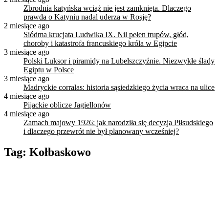
Zbrodnia katyńska wciąż nie jest zamknięta. Dlaczego
prawda o Katyniu nadal uderza w Rosję?
2 miesiące ago
Siódma krucjata Ludwika IX. Nil pełen trupów, głód,
choroby i katastrofa francuskiego króla w Egipcie
3 miesiące ago
Polski Luksor i piramidy na Lubelszczyźnie. Niezwykłe ślady
Egiptu w Polsce
3 miesiące ago
Madryckie corralas: historia sąsiedzkiego życia wraca na ulice
4 miesiące ago
Pijackie oblicze Jagiellonów
4 miesiące ago
Zamach majowy 1926: jak narodziła się decyzja Piłsudskiego
i dlaczego przewrót nie był planowany wcześniej?
Tag:
Kołbaskowo