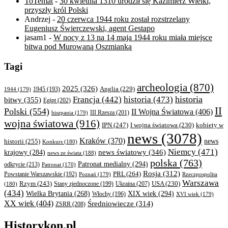
ToTemat
-
30 kwietnia 1310 urodził się Kazimierz Wielki,
przyszły król Polski
Andrzej
-
20 czerwca 1944 roku został rozstrzelany
Eugeniusz Świerczewski, agent Gestapo
jasam1
-
W nocy z 13 na 14 maja 1944 roku miała miejsce
bitwa pod Murowaną Oszmianką
Tagi
archeologia
(870)
2025
(326)
Anglia
(229)
1944
(179)
1945
(193)
historia
Francja
(442)
historia
(473)
bitwy
(355)
Egipt
(202)
II
Polski
(554)
II Wojna Światowa
(406)
III Rzesza
(201)
hiszpania
(179)
wojna światowa
(916)
IPN
(247)
kobiety w
I wojna światowa
(230)
news
(3078)
Kraków
(370)
historii
(255)
news
Konkurs
(180)
Niemcy
(471)
news światowy
(346)
krajowy
(284)
news ze świata
(188)
polska
(763)
Patronat medialny
(294)
odkrycie
(213)
Patronat
(170)
Rosja
(312)
PRL
(264)
Powstanie Warszawskie
(192)
Poznań
(179)
Rzeczpospolita
Warszawa
Rzym
(243)
Ukraina
(207)
USA
(230)
(180)
Stany zjednoczone
(199)
(434)
XIX wiek
(294)
Wielka Brytania
(268)
Włochy
(196)
XVI wiek
(179)
XX wiek
(404)
Średniowiecze
(314)
ZSRR
(208)
Historykon.pl