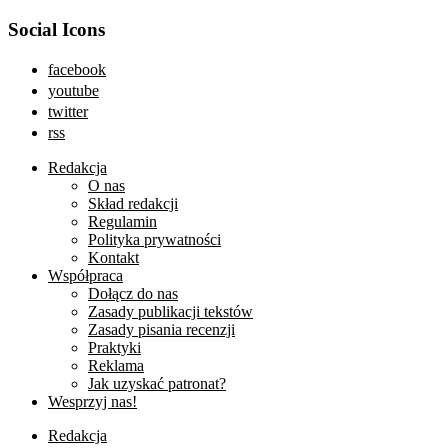
Social Icons
facebook
youtube
twitter
rss
Redakcja
O nas
Skład redakcji
Regulamin
Polityka prywatności
Kontakt
Współpraca
Dołącz do nas
Zasady publikacji tekstów
Zasady pisania recenzji
Praktyki
Reklama
Jak uzyskać patronat?
Wesprzyj nas!
Redakcja