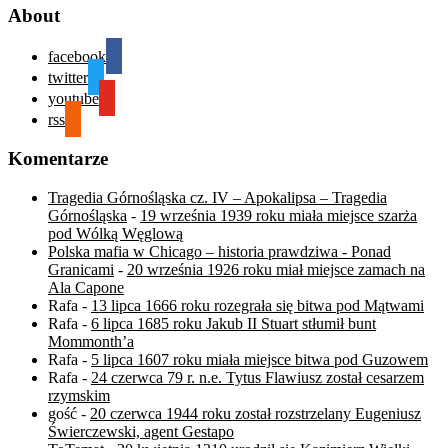
About
facebook
twitter
youtube
rss
Komentarze
Tragedia Górnośląska cz. IV – Apokalipsa – Tragedia
Górnośląska
-
19 września 1939 roku miała miejsce szarża
pod Wólką Węglową
Polska mafia w Chicago – historia prawdziwa - Ponad
Granicami
-
20 września 1926 roku miał miejsce zamach na
Ala Capone
Rafa
-
13 lipca 1666 roku rozegrała się bitwa pod Mątwami
Rafa
-
6 lipca 1685 roku Jakub II Stuart stłumił bunt
Mommonth’a
Rafa
-
5 lipca 1607 roku miała miejsce bitwa pod Guzowem
Rafa
-
24 czerwca 79 r. n.e. Tytus Flawiusz został cesarzem
rzymskim
gość
-
20 czerwca 1944 roku został rozstrzelany Eugeniusz
Świerczewski, agent Gestapo