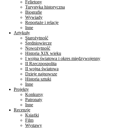
Felietony
Turystyka historyczna
Biografie
Wywiady
Reportaże i relacje
Inne
Artykuły
Starożytność
Średniowiecze
Nowożytność
Historia XIX wieku
I wojna światowa i okres międzywojenny
II Rzeczpospolita
II wojna światowa
Dzieje najnowsze
Historia sztuki
Inne
Projekty
Konkursy
Patronaty
Inne
Recenzje
Książki
Film
Wystawy