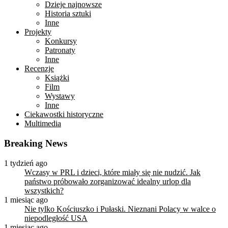
Dzieje najnowsze
Historia sztuki
Inne
Projekty
Konkursy
Patronaty
Inne
Recenzje
Książki
Film
Wystawy
Inne
Ciekawostki historyczne
Multimedia
Breaking News
1 tydzień ago
Wczasy w PRL i dzieci, które miały się nie nudzić. Jak
państwo próbowało zorganizować idealny urlop dla
wszystkich?
1 miesiąc ago
Nie tylko Kościuszko i Pułaski. Nieznani Polacy w walce o
niepodległość USA
1 miesiąc ago