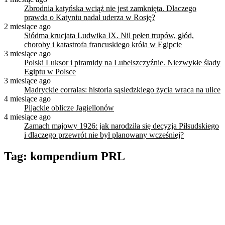
Zbrodnia katyńska wciąż nie jest zamknięta. Dlaczego
prawda o Katyniu nadal uderza w Rosję?
2 miesiące ago
Siódma krucjata Ludwika IX. Nil pełen trupów, głód,
choroby i katastrofa francuskiego króla w Egipcie
3 miesiące ago
Polski Luksor i piramidy na Lubelszczyźnie. Niezwykłe ślady
Egiptu w Polsce
3 miesiące ago
Madryckie corralas: historia sąsiedzkiego życia wraca na ulice
4 miesiące ago
Pijackie oblicze Jagiellonów
4 miesiące ago
Zamach majowy 1926: jak narodziła się decyzja Piłsudskiego
i dlaczego przewrót nie był planowany wcześniej?
Tag:
kompendium PRL