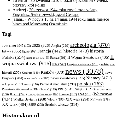
ToTemat
-
30 kwietnia 1310 urodził się Kazimierz Wielki,
przyszły król Polski
Andrzej
-
20 czerwca 1944 roku został rozstrzelany
Eugeniusz Świerczewski, agent Gestapo
jasam1
-
W nocy z 13 na 14 maja 1944 roku miała miejsce
bitwa pod Murowaną Oszmianką
Tagi
archeologia
(870)
2025
(326)
Anglia
(229)
1944
(179)
1945
(193)
historia
Francja
(442)
historia
(473)
bitwy
(355)
Egipt
(202)
II
Polski
(554)
II Wojna Światowa
(406)
III Rzesza
(201)
hiszpania
(179)
wojna światowa
(916)
IPN
(247)
kobiety w
I wojna światowa
(230)
news
(3078)
Kraków
(370)
historii
(255)
news
Konkurs
(180)
Niemcy
(471)
news światowy
(346)
krajowy
(284)
news ze świata
(188)
polska
(763)
Patronat medialny
(294)
odkrycie
(213)
Patronat
(170)
Rosja
(312)
PRL
(264)
Powstanie Warszawskie
(192)
Poznań
(179)
Rzeczpospolita
Warszawa
Rzym
(243)
Ukraina
(207)
USA
(230)
(180)
Stany zjednoczone
(199)
(434)
XIX wiek
(294)
Wielka Brytania
(268)
Włochy
(196)
XVI wiek
(179)
XX wiek
(404)
Średniowiecze
(314)
ZSRR
(208)
Historykon.pl