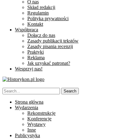
O nas
Skład redakcji
Regulamin
Polityka prywatności
Kontakt
Współpraca
Dołącz do nas
Zasady publikacji tekstów
Zasady pisania recenzji
Praktyki
Reklama
Jak uzyskać patronat?
Wesprzyj nas!
Strona główna
Wydarzenia
Rekonstrukcje
Konferencje
Wystawy
Inne
Publicystyka