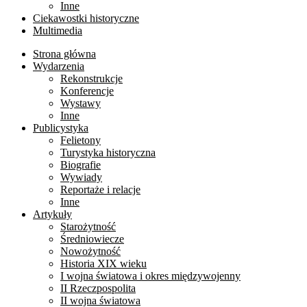
Inne
Ciekawostki historyczne
Multimedia
Strona główna
Wydarzenia
Rekonstrukcje
Konferencje
Wystawy
Inne
Publicystyka
Felietony
Turystyka historyczna
Biografie
Wywiady
Reportaże i relacje
Inne
Artykuły
Starożytność
Średniowiecze
Nowożytność
Historia XIX wieku
I wojna światowa i okres międzywojenny
II Rzeczpospolita
II wojna światowa