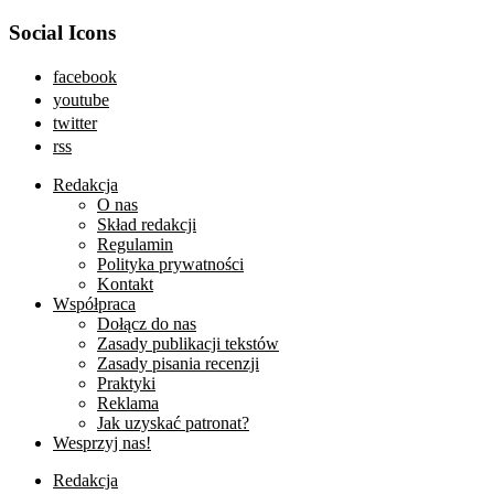
Social Icons
facebook
youtube
twitter
rss
Redakcja
O nas
Skład redakcji
Regulamin
Polityka prywatności
Kontakt
Współpraca
Dołącz do nas
Zasady publikacji tekstów
Zasady pisania recenzji
Praktyki
Reklama
Jak uzyskać patronat?
Wesprzyj nas!
Redakcja