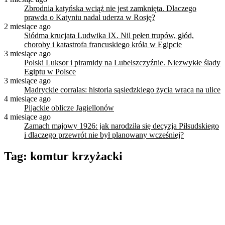
Zbrodnia katyńska wciąż nie jest zamknięta. Dlaczego
prawda o Katyniu nadal uderza w Rosję?
2 miesiące ago
Siódma krucjata Ludwika IX. Nil pełen trupów, głód,
choroby i katastrofa francuskiego króla w Egipcie
3 miesiące ago
Polski Luksor i piramidy na Lubelszczyźnie. Niezwykłe ślady
Egiptu w Polsce
3 miesiące ago
Madryckie corralas: historia sąsiedzkiego życia wraca na ulice
4 miesiące ago
Pijackie oblicze Jagiellonów
4 miesiące ago
Zamach majowy 1926: jak narodziła się decyzja Piłsudskiego
i dlaczego przewrót nie był planowany wcześniej?
Tag:
komtur krzyżacki