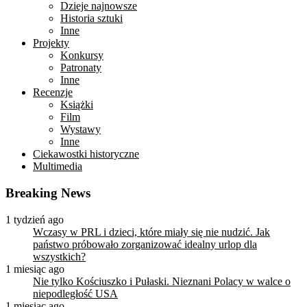
Dzieje najnowsze
Historia sztuki
Inne
Projekty
Konkursy
Patronaty
Inne
Recenzje
Książki
Film
Wystawy
Inne
Ciekawostki historyczne
Multimedia
Breaking News
1 tydzień ago
Wczasy w PRL i dzieci, które miały się nie nudzić. Jak
państwo próbowało zorganizować idealny urlop dla
wszystkich?
1 miesiąc ago
Nie tylko Kościuszko i Pułaski. Nieznani Polacy w walce o
niepodległość USA
1 miesiąc ago