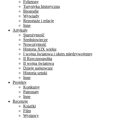
Felietony
Turystyka historyczna
Biografie
Wywiady
Reportaże i relacje
Inne
Artykuły
Starożytność
Średniowiecze
Nowożytność
Historia XIX wieku
I wojna światowa i okres międzywojenny
II Rzeczpospolita
II wojna światowa
Dzieje najnowsze
Historia sztuki
Inne
Projekty
Konkursy
Patronaty
Inne
Recenzje
Książki
Film
Wystawy