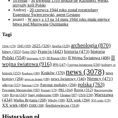
ToTemat
-
30 kwietnia 1310 urodził się Kazimierz Wielki,
przyszły król Polski
Andrzej
-
20 czerwca 1944 roku został rozstrzelany
Eugeniusz Świerczewski, agent Gestapo
jasam1
-
W nocy z 13 na 14 maja 1944 roku miała miejsce
bitwa pod Murowaną Oszmianką
Tagi
archeologia
(870)
2025
(326)
Anglia
(229)
1944
(179)
1945
(193)
historia
Francja
(442)
historia
(473)
bitwy
(355)
Egipt
(202)
II
Polski
(554)
II Wojna Światowa
(406)
III Rzesza
(201)
hiszpania
(179)
wojna światowa
(916)
IPN
(247)
kobiety w
I wojna światowa
(230)
news
(3078)
Kraków
(370)
historii
(255)
news
Konkurs
(180)
Niemcy
(471)
news światowy
(346)
krajowy
(284)
news ze świata
(188)
polska
(763)
Patronat medialny
(294)
odkrycie
(213)
Patronat
(170)
Rosja
(312)
PRL
(264)
Powstanie Warszawskie
(192)
Poznań
(179)
Rzeczpospolita
Warszawa
Rzym
(243)
Ukraina
(207)
USA
(230)
(180)
Stany zjednoczone
(199)
(434)
XIX wiek
(294)
Wielka Brytania
(268)
Włochy
(196)
XVI wiek
(179)
XX wiek
(404)
Średniowiecze
(314)
ZSRR
(208)
Historykon.pl