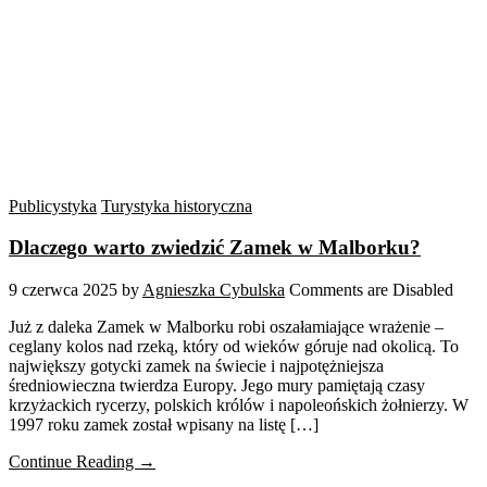
Publicystyka
Turystyka historyczna
Dlaczego warto zwiedzić Zamek w Malborku?
9 czerwca 2025
by
Agnieszka Cybulska
Comments are Disabled
Już z daleka Zamek w Malborku robi oszałamiające wrażenie –
ceglany kolos nad rzeką, który od wieków góruje nad okolicą. To
największy gotycki zamek na świecie i najpotężniejsza
średniowieczna twierdza Europy. Jego mury pamiętają czasy
krzyżackich rycerzy, polskich królów i napoleońskich żołnierzy. W
1997 roku zamek został wpisany na listę […]
Continue Reading →