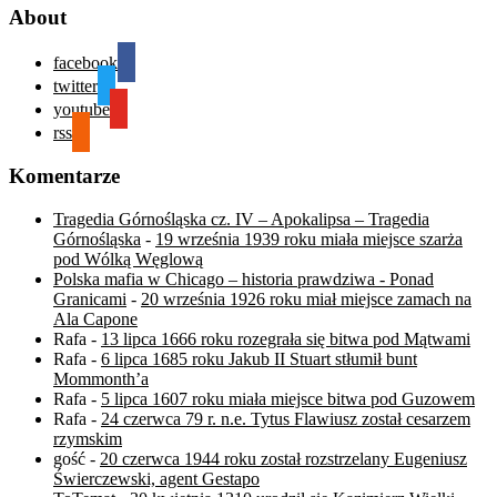
About
facebook
twitter
youtube
rss
Komentarze
Tragedia Górnośląska cz. IV – Apokalipsa – Tragedia
Górnośląska
-
19 września 1939 roku miała miejsce szarża
pod Wólką Węglową
Polska mafia w Chicago – historia prawdziwa - Ponad
Granicami
-
20 września 1926 roku miał miejsce zamach na
Ala Capone
Rafa
-
13 lipca 1666 roku rozegrała się bitwa pod Mątwami
Rafa
-
6 lipca 1685 roku Jakub II Stuart stłumił bunt
Mommonth’a
Rafa
-
5 lipca 1607 roku miała miejsce bitwa pod Guzowem
Rafa
-
24 czerwca 79 r. n.e. Tytus Flawiusz został cesarzem
rzymskim
gość
-
20 czerwca 1944 roku został rozstrzelany Eugeniusz
Świerczewski, agent Gestapo