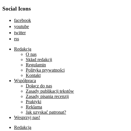
Social Icons
facebook
youtube
twitter
rss
Redakcja
O nas
Skład redakcji
Regulamin
Polityka prywatności
Kontakt
Współpraca
Dołącz do nas
Zasady publikacji tekstów
Zasady pisania recenzji
Praktyki
Reklama
Jak uzyskać patronat?
Wesprzyj nas!
Redakcja