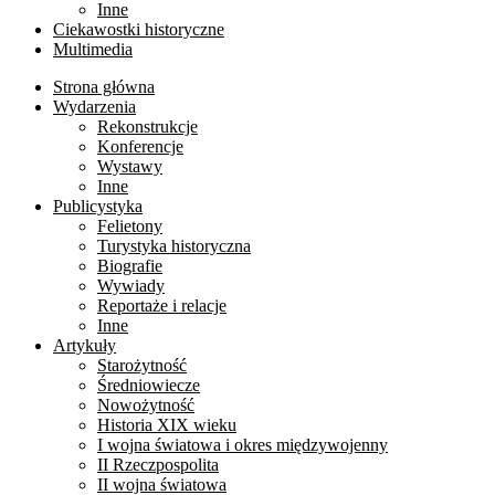
Inne
Ciekawostki historyczne
Multimedia
Strona główna
Wydarzenia
Rekonstrukcje
Konferencje
Wystawy
Inne
Publicystyka
Felietony
Turystyka historyczna
Biografie
Wywiady
Reportaże i relacje
Inne
Artykuły
Starożytność
Średniowiecze
Nowożytność
Historia XIX wieku
I wojna światowa i okres międzywojenny
II Rzeczpospolita
II wojna światowa