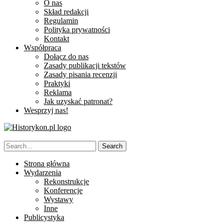
O nas
Skład redakcji
Regulamin
Polityka prywatności
Kontakt
Współpraca
Dołącz do nas
Zasady publikacji tekstów
Zasady pisania recenzji
Praktyki
Reklama
Jak uzyskać patronat?
Wesprzyj nas!
Strona główna
Wydarzenia
Rekonstrukcje
Konferencje
Wystawy
Inne
Publicystyka