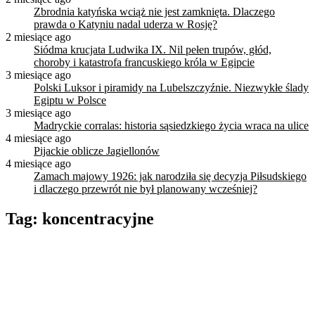
Zbrodnia katyńska wciąż nie jest zamknięta. Dlaczego
prawda o Katyniu nadal uderza w Rosję?
2 miesiące ago
Siódma krucjata Ludwika IX. Nil pełen trupów, głód,
choroby i katastrofa francuskiego króla w Egipcie
3 miesiące ago
Polski Luksor i piramidy na Lubelszczyźnie. Niezwykłe ślady
Egiptu w Polsce
3 miesiące ago
Madryckie corralas: historia sąsiedzkiego życia wraca na ulice
4 miesiące ago
Pijackie oblicze Jagiellonów
4 miesiące ago
Zamach majowy 1926: jak narodziła się decyzja Piłsudskiego
i dlaczego przewrót nie był planowany wcześniej?
Tag:
koncentracyjne