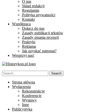
O nas
Skład redakcji
Regulamin
Polityka prywatności
Kontakt
Współpraca
Dołącz do nas
Zasady publikacji tekstów
Zasady pisania recenzji
Praktyki
Reklama
Jak uzyskać patronat?
Wesprzyj nas!
Strona główna
Wydarzenia
Rekonstrukcje
Konferencje
Wystawy
Inne
Publicystyka