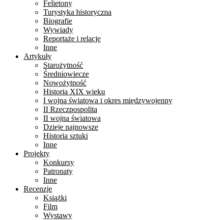
Felietony
Turystyka historyczna
Biografie
Wywiady
Reportaże i relacje
Inne
Artykuły
Starożytność
Średniowiecze
Nowożytność
Historia XIX wieku
I wojna światowa i okres międzywojenny
II Rzeczpospolita
II wojna światowa
Dzieje najnowsze
Historia sztuki
Inne
Projekty
Konkursy
Patronaty
Inne
Recenzje
Książki
Film
Wystawy