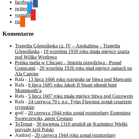
facebook
twitter
youtube
rss
Komentarze
Tragedia Górnośląska cz. IV – Apokalipsa – Tragedia
Górnośląska
-
19 września 1939 roku miała miejsce szarża
pod Wólką Węglową
Polska mafia w Chicago – historia prawdziwa - Ponad
Granicami
-
20 września 1926 roku miał miejsce zamach na
Ala Capone
Rafa
-
13 lipca 1666 roku rozegrała się bitwa pod Mątwami
Rafa
-
6 lipca 1685 roku Jakub II Stuart stłumił bunt
Mommonth’a
Rafa
-
5 lipca 1607 roku miała miejsce bitwa pod Guzowem
Rafa
-
24 czerwca 79 r. n.e. Tytus Flawiusz został cesarzem
rzymskim
gość
-
20 czerwca 1944 roku został rozstrzelany Eugeniusz
Świerczewski, agent Gestapo
ToTemat
-
30 kwietnia 1310 urodził się Kazimierz Wielki,
przyszły król Polski
Andrzej
-
20 czerwca 1944 roku został rozstrzelany