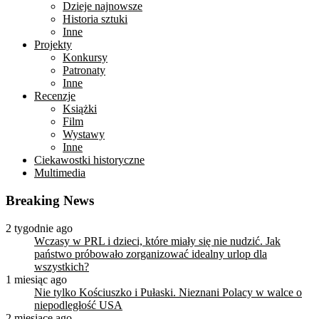
Dzieje najnowsze
Historia sztuki
Inne
Projekty
Konkursy
Patronaty
Inne
Recenzje
Książki
Film
Wystawy
Inne
Ciekawostki historyczne
Multimedia
Breaking News
2 tygodnie ago
Wczasy w PRL i dzieci, które miały się nie nudzić. Jak
państwo próbowało zorganizować idealny urlop dla
wszystkich?
1 miesiąc ago
Nie tylko Kościuszko i Pułaski. Nieznani Polacy w walce o
niepodległość USA
2 miesiące ago