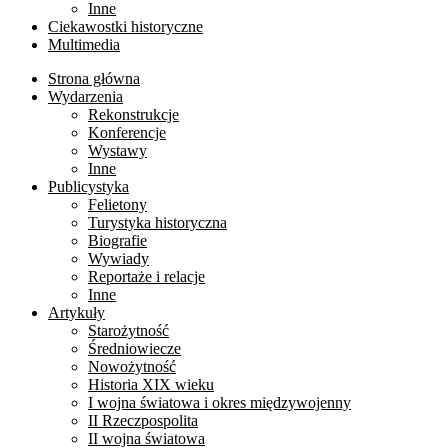
Inne
Ciekawostki historyczne
Multimedia
Strona główna
Wydarzenia
Rekonstrukcje
Konferencje
Wystawy
Inne
Publicystyka
Felietony
Turystyka historyczna
Biografie
Wywiady
Reportaże i relacje
Inne
Artykuły
Starożytność
Średniowiecze
Nowożytność
Historia XIX wieku
I wojna światowa i okres międzywojenny
II Rzeczpospolita
II wojna światowa