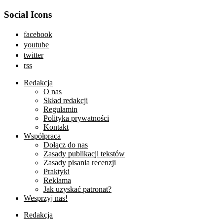
Social Icons
facebook
youtube
twitter
rss
Redakcja
O nas
Skład redakcji
Regulamin
Polityka prywatności
Kontakt
Współpraca
Dołącz do nas
Zasady publikacji tekstów
Zasady pisania recenzji
Praktyki
Reklama
Jak uzyskać patronat?
Wesprzyj nas!
Redakcja