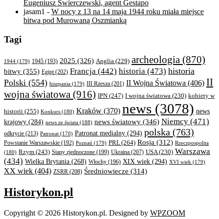
Eugeniusz Świerczewski, agent Gestapo
jasam1
-
W nocy z 13 na 14 maja 1944 roku miała miejsce
bitwa pod Murowaną Oszmianką
Tagi
archeologia
(870)
2025
(326)
Anglia
(229)
1944
(179)
1945
(193)
historia
Francja
(442)
historia
(473)
bitwy
(355)
Egipt
(202)
II
Polski
(554)
II Wojna Światowa
(406)
III Rzesza
(201)
hiszpania
(179)
wojna światowa
(916)
IPN
(247)
kobiety w
I wojna światowa
(230)
news
(3078)
Kraków
(370)
historii
(255)
news
Konkurs
(180)
Niemcy
(471)
news światowy
(346)
krajowy
(284)
news ze świata
(188)
polska
(763)
Patronat medialny
(294)
odkrycie
(213)
Patronat
(170)
Rosja
(312)
PRL
(264)
Powstanie Warszawskie
(192)
Poznań
(179)
Rzeczpospolita
Warszawa
Rzym
(243)
Ukraina
(207)
USA
(230)
(180)
Stany zjednoczone
(199)
(434)
XIX wiek
(294)
Wielka Brytania
(268)
Włochy
(196)
XVI wiek
(179)
XX wiek
(404)
Średniowiecze
(314)
ZSRR
(208)
Historykon.pl
Copyright © 2026 Historykon.pl.
Designed by
WPZOOM