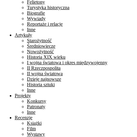
Felietony
Turystyka historyczna
Biografie
Wywiady
Reportaże i relacje
Inne
Artykuły
Starożytność
Średniowiecze
Nowożytność
Historia XIX wieku
I wojna światowa i okres międzywojenny
II Rzeczpospolita
II wojna światowa
Dzieje najnowsze
Historia sztuki
Inne
Projekty
Konkursy
Patronaty
Inne
Recenzje
Książki
Film
Wystawy