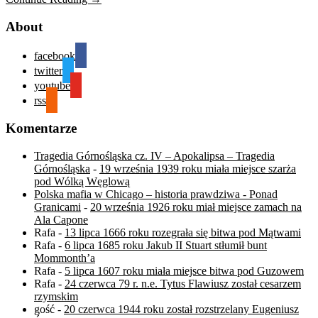
About
facebook
twitter
youtube
rss
Komentarze
Tragedia Górnośląska cz. IV – Apokalipsa – Tragedia
Górnośląska
-
19 września 1939 roku miała miejsce szarża
pod Wólką Węglową
Polska mafia w Chicago – historia prawdziwa - Ponad
Granicami
-
20 września 1926 roku miał miejsce zamach na
Ala Capone
Rafa
-
13 lipca 1666 roku rozegrała się bitwa pod Mątwami
Rafa
-
6 lipca 1685 roku Jakub II Stuart stłumił bunt
Mommonth’a
Rafa
-
5 lipca 1607 roku miała miejsce bitwa pod Guzowem
Rafa
-
24 czerwca 79 r. n.e. Tytus Flawiusz został cesarzem
rzymskim
gość
-
20 czerwca 1944 roku został rozstrzelany Eugeniusz