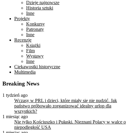
Dzieje najnowsze
Historia sztuki
Inne
Projekty
Konkursy
Patronaty
Inne
Recenzje
Książki
Film
Wystawy
Inne
Ciekawostki historyczne
Multimedia
Breaking News
1 tydzień ago
Wczasy w PRL i dzieci, które miały się nie nudzić. Jak
państwo próbowało zorganizować idealny urlop dla
wszystkich?
1 miesiąc ago
Nie tylko Kościuszko i Pułaski. Nieznani Polacy w walce o
niepodległość USA
1 miesiąc ago