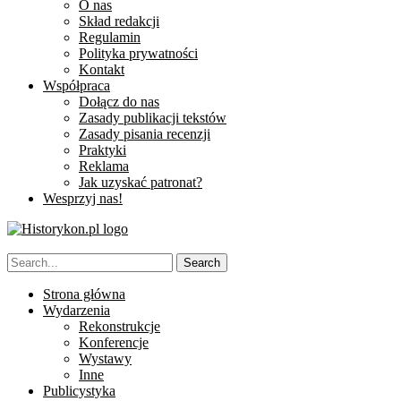
O nas
Skład redakcji
Regulamin
Polityka prywatności
Kontakt
Współpraca
Dołącz do nas
Zasady publikacji tekstów
Zasady pisania recenzji
Praktyki
Reklama
Jak uzyskać patronat?
Wesprzyj nas!
Strona główna
Wydarzenia
Rekonstrukcje
Konferencje
Wystawy
Inne
Publicystyka