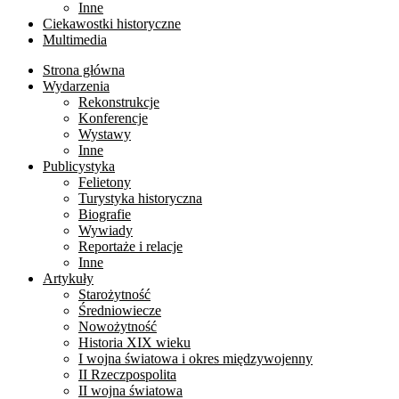
Inne
Ciekawostki historyczne
Multimedia
Strona główna
Wydarzenia
Rekonstrukcje
Konferencje
Wystawy
Inne
Publicystyka
Felietony
Turystyka historyczna
Biografie
Wywiady
Reportaże i relacje
Inne
Artykuły
Starożytność
Średniowiecze
Nowożytność
Historia XIX wieku
I wojna światowa i okres międzywojenny
II Rzeczpospolita
II wojna światowa