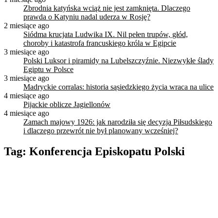
Zbrodnia katyńska wciąż nie jest zamknięta. Dlaczego
prawda o Katyniu nadal uderza w Rosję?
2 miesiące ago
Siódma krucjata Ludwika IX. Nil pełen trupów, głód,
choroby i katastrofa francuskiego króla w Egipcie
3 miesiące ago
Polski Luksor i piramidy na Lubelszczyźnie. Niezwykłe ślady
Egiptu w Polsce
3 miesiące ago
Madryckie corralas: historia sąsiedzkiego życia wraca na ulice
4 miesiące ago
Pijackie oblicze Jagiellonów
4 miesiące ago
Zamach majowy 1926: jak narodziła się decyzja Piłsudskiego
i dlaczego przewrót nie był planowany wcześniej?
Tag:
Konferencja Episkopatu Polski