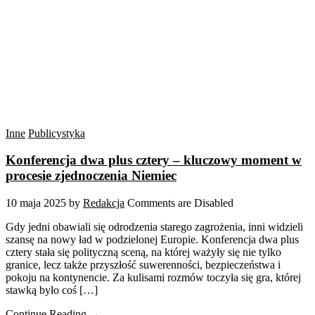
Inne
Publicystyka
Konferencja dwa plus cztery – kluczowy moment w
procesie zjednoczenia Niemiec
10 maja 2025
by
Redakcja
Comments are Disabled
Gdy jedni obawiali się odrodzenia starego zagrożenia, inni widzieli
szansę na nowy ład w podzielonej Europie. Konferencja dwa plus
cztery stała się polityczną sceną, na której ważyły się nie tylko
granice, lecz także przyszłość suwerenności, bezpieczeństwa i
pokoju na kontynencie. Za kulisami rozmów toczyła się gra, której
stawką było coś […]
Continue Reading →