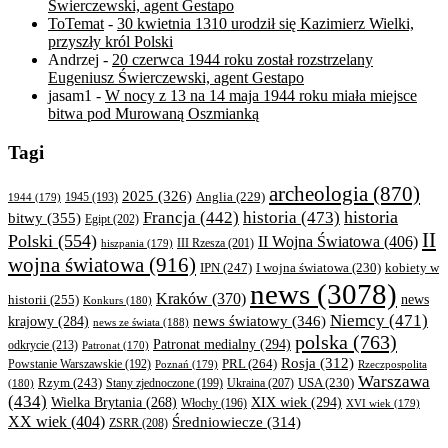
Świerczewski, agent Gestapo
ToTemat
-
30 kwietnia 1310 urodził się Kazimierz Wielki,
przyszły król Polski
Andrzej
-
20 czerwca 1944 roku został rozstrzelany
Eugeniusz Świerczewski, agent Gestapo
jasam1
-
W nocy z 13 na 14 maja 1944 roku miała miejsce
bitwa pod Murowaną Oszmianką
Tagi
archeologia
(870)
2025
(326)
Anglia
(229)
1944
(179)
1945
(193)
historia
Francja
(442)
historia
(473)
bitwy
(355)
Egipt
(202)
II
Polski
(554)
II Wojna Światowa
(406)
III Rzesza
(201)
hiszpania
(179)
wojna światowa
(916)
IPN
(247)
kobiety w
I wojna światowa
(230)
news
(3078)
Kraków
(370)
historii
(255)
news
Konkurs
(180)
Niemcy
(471)
news światowy
(346)
krajowy
(284)
news ze świata
(188)
polska
(763)
Patronat medialny
(294)
odkrycie
(213)
Patronat
(170)
Rosja
(312)
PRL
(264)
Powstanie Warszawskie
(192)
Poznań
(179)
Rzeczpospolita
Warszawa
Rzym
(243)
Ukraina
(207)
USA
(230)
(180)
Stany zjednoczone
(199)
(434)
XIX wiek
(294)
Wielka Brytania
(268)
Włochy
(196)
XVI wiek
(179)
XX wiek
(404)
Średniowiecze
(314)
ZSRR
(208)