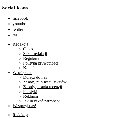
Social Icons
facebook
youtube
twitter
rss
Redakcja
O nas
Skład redakcji
Regulamin
Polityka prywatności
Kontakt
Współpraca
Dołącz do nas
Zasady publikacji tekstów
Zasady pisania recenzji
Praktyki
Reklama
Jak uzyskać patronat?
Wesprzyj nas!
Redakcja