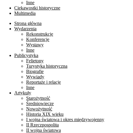
Inne
Ciekawostki historyczne
Multimedia
Strona główna
Wydarzenia
Rekonstrukcje
Konferencje
Wystawy
Inne
Publicystyka
Felietony
Turystyka historyczna
Biografie
Wywiady
Reportaże i relacje
Inne
Artykuły
Starożytność
Średniowiecze
Nowożytność
Historia XIX wieku
I wojna światowa i okres międzywojenny
II Rzeczpospolita
II wojna światowa