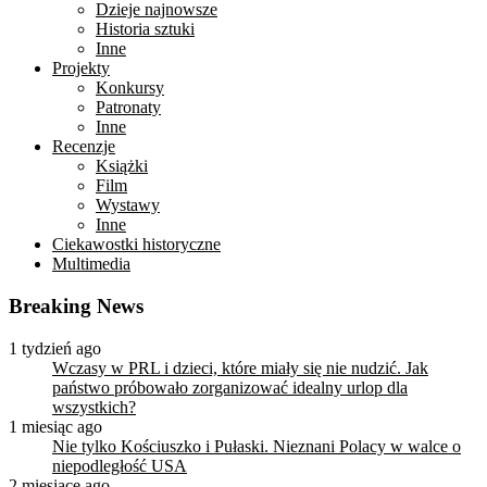
Dzieje najnowsze
Historia sztuki
Inne
Projekty
Konkursy
Patronaty
Inne
Recenzje
Książki
Film
Wystawy
Inne
Ciekawostki historyczne
Multimedia
Breaking News
1 tydzień ago
Wczasy w PRL i dzieci, które miały się nie nudzić. Jak
państwo próbowało zorganizować idealny urlop dla
wszystkich?
1 miesiąc ago
Nie tylko Kościuszko i Pułaski. Nieznani Polacy w walce o
niepodległość USA
2 miesiące ago