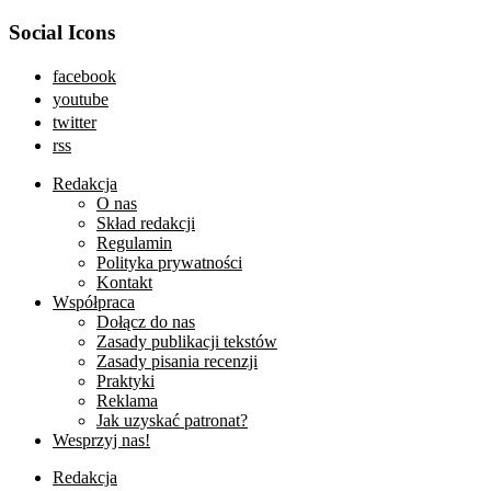
Social Icons
facebook
youtube
twitter
rss
Redakcja
O nas
Skład redakcji
Regulamin
Polityka prywatności
Kontakt
Współpraca
Dołącz do nas
Zasady publikacji tekstów
Zasady pisania recenzji
Praktyki
Reklama
Jak uzyskać patronat?
Wesprzyj nas!
Redakcja