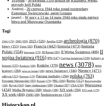
ToTemat
-
30 kwietnia 1310 urodził się Kazimierz Wielki,
przyszły król Polski
Andrzej
-
20 czerwca 1944 roku został rozstrzelany
Eugeniusz Świerczewski, agent Gestapo
jasam1
-
W nocy z 13 na 14 maja 1944 roku miała miejsce
bitwa pod Murowaną Oszmianką
Tagi
archeologia
(870)
2025
(326)
Anglia
(229)
1944
(179)
1945
(193)
historia
Francja
(442)
historia
(473)
bitwy
(355)
Egipt
(202)
II
Polski
(554)
II Wojna Światowa
(406)
III Rzesza
(201)
hiszpania
(179)
wojna światowa
(916)
IPN
(247)
kobiety w
I wojna światowa
(230)
news
(3078)
Kraków
(370)
historii
(255)
news
Konkurs
(180)
Niemcy
(471)
news światowy
(346)
krajowy
(284)
news ze świata
(188)
polska
(763)
Patronat medialny
(294)
odkrycie
(213)
Patronat
(170)
Rosja
(312)
PRL
(264)
Powstanie Warszawskie
(192)
Poznań
(179)
Rzeczpospolita
Warszawa
Rzym
(243)
Ukraina
(207)
USA
(230)
(180)
Stany zjednoczone
(199)
(434)
XIX wiek
(294)
Wielka Brytania
(268)
Włochy
(196)
XVI wiek
(179)
XX wiek
(404)
Średniowiecze
(314)
ZSRR
(208)
Historykon.pl