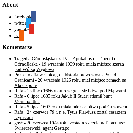
About
facebook
twitter
youtube
rss
Komentarze
Tragedia Górnośląska cz. IV – Apokalipsa – Tragedia
Górnośląska
-
19 września 1939 roku miała miejsce szarża
pod Wólką Węglową
Polska mafia w Chicago – historia prawdziwa - Ponad
Granicami
-
20 września 1926 roku miał miejsce zamach na
Ala Capone
Rafa
-
13 lipca 1666 roku rozegrała się bitwa pod Mątwami
Rafa
-
6 lipca 1685 roku Jakub II Stuart stłumił bunt
Mommonth’a
Rafa
-
5 lipca 1607 roku miała miejsce bitwa pod Guzowem
Rafa
-
24 czerwca 79 r. n.e. Tytus Flawiusz został cesarzem
rzymskim
gość
-
20 czerwca 1944 roku został rozstrzelany Eugeniusz
Świerczewski, agent Gestapo