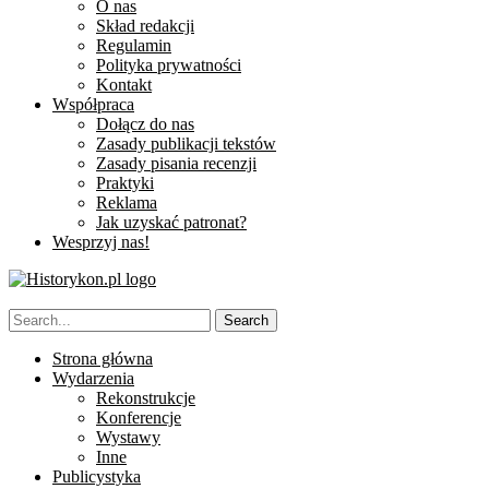
O nas
Skład redakcji
Regulamin
Polityka prywatności
Kontakt
Współpraca
Dołącz do nas
Zasady publikacji tekstów
Zasady pisania recenzji
Praktyki
Reklama
Jak uzyskać patronat?
Wesprzyj nas!
Strona główna
Wydarzenia
Rekonstrukcje
Konferencje
Wystawy
Inne
Publicystyka