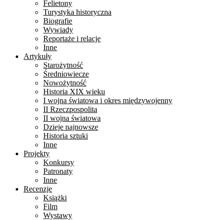
Felietony
Turystyka historyczna
Biografie
Wywiady
Reportaże i relacje
Inne
Artykuły
Starożytność
Średniowiecze
Nowożytność
Historia XIX wieku
I wojna światowa i okres międzywojenny
II Rzeczpospolita
II wojna światowa
Dzieje najnowsze
Historia sztuki
Inne
Projekty
Konkursy
Patronaty
Inne
Recenzje
Książki
Film
Wystawy