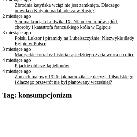
Zbrodnia katyńska wciąż nie jest zamknięta. Dlaczego
prawda o Katyniu nadal uderza w Rosję?
2 miesiące ago
Siódma krucjata Ludwika IX. Nil pełen trupów, głód,
choroby i katastrofa francuskiego króla w Egipcie
3 miesiące ago
Polski Luksor i piramidy na Lubelszczyźnie. Niezwykłe ślady
Egiptu w Polsce
3 miesiące ago
Madryckie corralas: historia sąsiedzkiego życia wraca na ulice
4 miesiące ago
Pijackie oblicze Jagiellonów
4 miesiące ago
Zamach majowy 1926: jak narodziła się decyzja Piłsudskiego
i dlaczego przewrót nie był planowany wcześniej?
Tag:
konsumpcjonizm