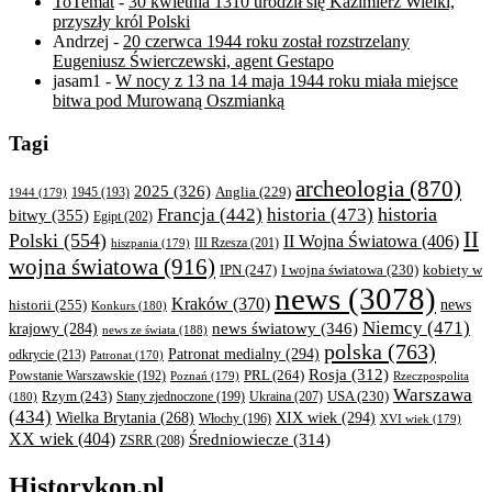
ToTemat
-
30 kwietnia 1310 urodził się Kazimierz Wielki,
przyszły król Polski
Andrzej
-
20 czerwca 1944 roku został rozstrzelany
Eugeniusz Świerczewski, agent Gestapo
jasam1
-
W nocy z 13 na 14 maja 1944 roku miała miejsce
bitwa pod Murowaną Oszmianką
Tagi
archeologia
(870)
2025
(326)
Anglia
(229)
1944
(179)
1945
(193)
historia
Francja
(442)
historia
(473)
bitwy
(355)
Egipt
(202)
II
Polski
(554)
II Wojna Światowa
(406)
III Rzesza
(201)
hiszpania
(179)
wojna światowa
(916)
IPN
(247)
kobiety w
I wojna światowa
(230)
news
(3078)
Kraków
(370)
historii
(255)
news
Konkurs
(180)
Niemcy
(471)
news światowy
(346)
krajowy
(284)
news ze świata
(188)
polska
(763)
Patronat medialny
(294)
odkrycie
(213)
Patronat
(170)
Rosja
(312)
PRL
(264)
Powstanie Warszawskie
(192)
Poznań
(179)
Rzeczpospolita
Warszawa
Rzym
(243)
Ukraina
(207)
USA
(230)
(180)
Stany zjednoczone
(199)
(434)
XIX wiek
(294)
Wielka Brytania
(268)
Włochy
(196)
XVI wiek
(179)
XX wiek
(404)
Średniowiecze
(314)
ZSRR
(208)
Historykon.pl