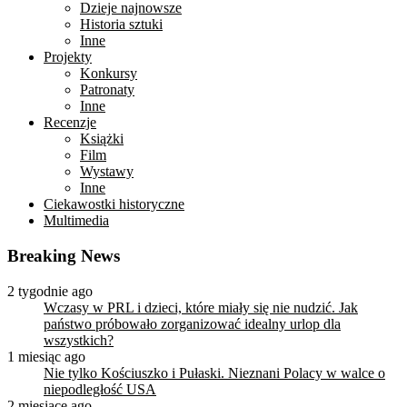
Dzieje najnowsze
Historia sztuki
Inne
Projekty
Konkursy
Patronaty
Inne
Recenzje
Książki
Film
Wystawy
Inne
Ciekawostki historyczne
Multimedia
Breaking News
2 tygodnie ago
Wczasy w PRL i dzieci, które miały się nie nudzić. Jak
państwo próbowało zorganizować idealny urlop dla
wszystkich?
1 miesiąc ago
Nie tylko Kościuszko i Pułaski. Nieznani Polacy w walce o
niepodległość USA
2 miesiące ago