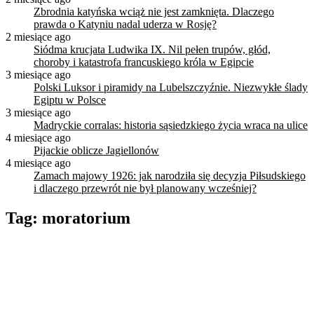
Zbrodnia katyńska wciąż nie jest zamknięta. Dlaczego
prawda o Katyniu nadal uderza w Rosję?
2 miesiące ago
Siódma krucjata Ludwika IX. Nil pełen trupów, głód,
choroby i katastrofa francuskiego króla w Egipcie
3 miesiące ago
Polski Luksor i piramidy na Lubelszczyźnie. Niezwykłe ślady
Egiptu w Polsce
3 miesiące ago
Madryckie corralas: historia sąsiedzkiego życia wraca na ulice
4 miesiące ago
Pijackie oblicze Jagiellonów
4 miesiące ago
Zamach majowy 1926: jak narodziła się decyzja Piłsudskiego
i dlaczego przewrót nie był planowany wcześniej?
Tag:
moratorium