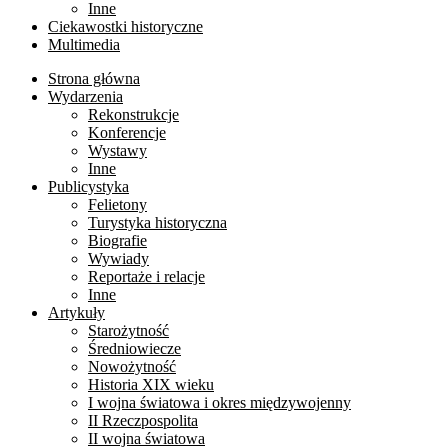
Inne
Ciekawostki historyczne
Multimedia
Strona główna
Wydarzenia
Rekonstrukcje
Konferencje
Wystawy
Inne
Publicystyka
Felietony
Turystyka historyczna
Biografie
Wywiady
Reportaże i relacje
Inne
Artykuły
Starożytność
Średniowiecze
Nowożytność
Historia XIX wieku
I wojna światowa i okres międzywojenny
II Rzeczpospolita
II wojna światowa