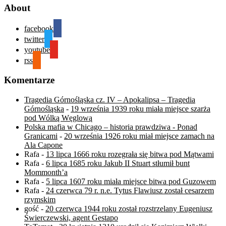
About
facebook
twitter
youtube
rss
Komentarze
Tragedia Górnośląska cz. IV – Apokalipsa – Tragedia
Górnośląska
-
19 września 1939 roku miała miejsce szarża
pod Wólką Węglową
Polska mafia w Chicago – historia prawdziwa - Ponad
Granicami
-
20 września 1926 roku miał miejsce zamach na
Ala Capone
Rafa
-
13 lipca 1666 roku rozegrała się bitwa pod Mątwami
Rafa
-
6 lipca 1685 roku Jakub II Stuart stłumił bunt
Mommonth’a
Rafa
-
5 lipca 1607 roku miała miejsce bitwa pod Guzowem
Rafa
-
24 czerwca 79 r. n.e. Tytus Flawiusz został cesarzem
rzymskim
gość
-
20 czerwca 1944 roku został rozstrzelany Eugeniusz
Świerczewski, agent Gestapo