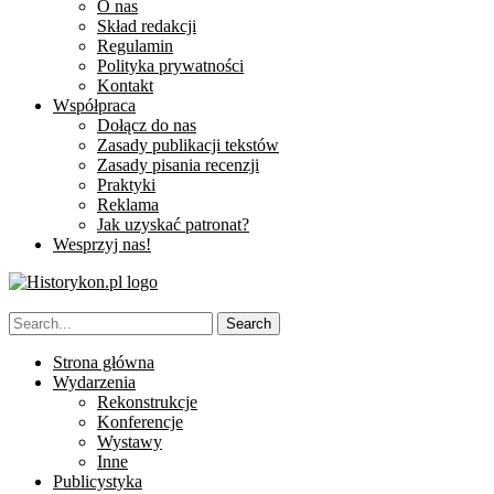
O nas
Skład redakcji
Regulamin
Polityka prywatności
Kontakt
Współpraca
Dołącz do nas
Zasady publikacji tekstów
Zasady pisania recenzji
Praktyki
Reklama
Jak uzyskać patronat?
Wesprzyj nas!
Strona główna
Wydarzenia
Rekonstrukcje
Konferencje
Wystawy
Inne
Publicystyka