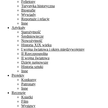
Felietony
Turystyka historyczna
Biografie
Wywiady
Reportaże i relacje
Inne
Artykuły
Starożytność
Średniowiecze
Nowożytność
Historia XIX wieku
I wojna światowa i okres międzywojenny
II Rzeczpospolita
II wojna światowa
Dzieje najnowsze
Historia sztuki
Inne
Projekty
Konkursy
Patronaty
Inne
Recenzje
Książki
Film
Wystawy