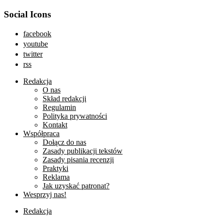
Social Icons
facebook
youtube
twitter
rss
Redakcja
O nas
Skład redakcji
Regulamin
Polityka prywatności
Kontakt
Współpraca
Dołącz do nas
Zasady publikacji tekstów
Zasady pisania recenzji
Praktyki
Reklama
Jak uzyskać patronat?
Wesprzyj nas!
Redakcja