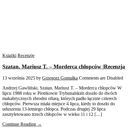
Książki
Recenzje
Szatan. Mariusz T. – Morderca chłopców |Recenzja
13 września 2025
by
Grzegorz Gomułka
Comments are Disabled
Andrzej Gawliński, Szatan. Mariusz T. – Morderca chłopców W
lipcu 1988 roku w Piotrkowie Trybunalskim doszło do dwóch
makabrycznych zbrodni ofiarą, których padło łącznie czterech
chłopców. Pierwsza miała miejsce 4 lipca, kiedy to doszło do
uduszenia 13-letniego chłopca. Podczas drugiej 29 lipca
zasztyletowano trzech chłopców w wieku 11 i 12 […]
Continue Reading →