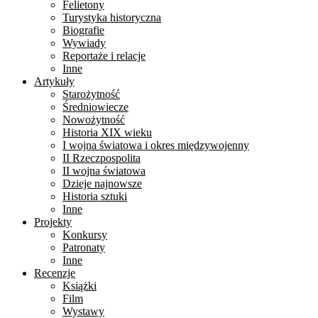
Felietony
Turystyka historyczna
Biografie
Wywiady
Reportaże i relacje
Inne
Artykuły
Starożytność
Średniowiecze
Nowożytność
Historia XIX wieku
I wojna światowa i okres międzywojenny
II Rzeczpospolita
II wojna światowa
Dzieje najnowsze
Historia sztuki
Inne
Projekty
Konkursy
Patronaty
Inne
Recenzje
Książki
Film
Wystawy