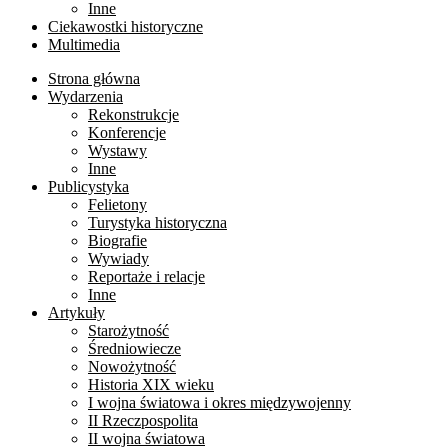
Inne
Ciekawostki historyczne
Multimedia
Strona główna
Wydarzenia
Rekonstrukcje
Konferencje
Wystawy
Inne
Publicystyka
Felietony
Turystyka historyczna
Biografie
Wywiady
Reportaże i relacje
Inne
Artykuły
Starożytność
Średniowiecze
Nowożytność
Historia XIX wieku
I wojna światowa i okres międzywojenny
II Rzeczpospolita
II wojna światowa