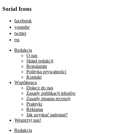
Social Icons
facebook
youtube
twitter
rss
Redakcja
O nas
Skład redakcji
Regulamin
Polityka prywatności
Kontakt
Współpraca
Dołącz do nas
Zasady publikacji tekstów
Zasady pisania recenzji
Praktyki
Reklama
Jak uzyskać patronat?
Wesprzyj nas!
Redakcja