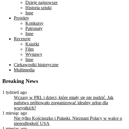
Dzieje najnowsze
Historia sztuki
Inne
Projekty
Konkursy
Patronaty
Inne
Recenzje
Książki
Film
Wystawy
Inne
Ciekawostki historyczne
Multimedia
Breaking News
1 tydzień ago
Wczasy w PRL i dzieci, które miały się nie nudzić. Jak
państwo próbowało zorganizować idealny urlop dla
wszystkich?
1 miesiąc ago
Nie tylko Kościuszko i Pułaski. Nieznani Polacy w walce o
niepodległość USA
1 miesiąc ago