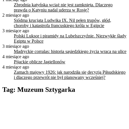
Zbrodnia katyńska wciąż nie jest zamknięta. Dlaczego
prawda o Katyniu nadal uderza w Rosję?
2 miesiące ago
Siódma krucjata Ludwika IX. Nil pełen trupów, głód,
choroby i katastrofa francuskiego króla w Egipcie
3 miesiące ago
Polski Luksor i piramidy na Lubelszczyźnie. Niezwykłe ślady
Egiptu w Polsce
3 miesiące ago
Madryckie corralas: historia sąsiedzkiego życia wraca na ulice
4 miesiące ago
Pijackie oblicze Jagiellonów
4 miesiące ago
Zamach majowy 1926: jak narodziła się decyzja Piłsudskiego
i dlaczego przewrót nie był planowany wcześniej?
Tag:
Muzeum Sztygarka