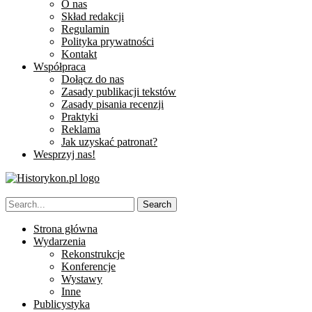
O nas
Skład redakcji
Regulamin
Polityka prywatności
Kontakt
Współpraca
Dołącz do nas
Zasady publikacji tekstów
Zasady pisania recenzji
Praktyki
Reklama
Jak uzyskać patronat?
Wesprzyj nas!
Strona główna
Wydarzenia
Rekonstrukcje
Konferencje
Wystawy
Inne
Publicystyka