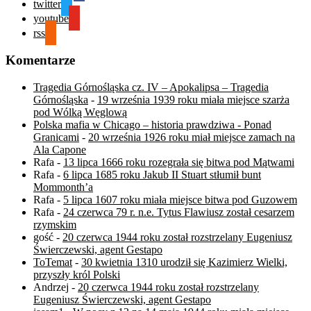
twitter
youtube
rss
Komentarze
Tragedia Górnośląska cz. IV – Apokalipsa – Tragedia
Górnośląska
-
19 września 1939 roku miała miejsce szarża
pod Wólką Węglową
Polska mafia w Chicago – historia prawdziwa - Ponad
Granicami
-
20 września 1926 roku miał miejsce zamach na
Ala Capone
Rafa
-
13 lipca 1666 roku rozegrała się bitwa pod Mątwami
Rafa
-
6 lipca 1685 roku Jakub II Stuart stłumił bunt
Mommonth’a
Rafa
-
5 lipca 1607 roku miała miejsce bitwa pod Guzowem
Rafa
-
24 czerwca 79 r. n.e. Tytus Flawiusz został cesarzem
rzymskim
gość
-
20 czerwca 1944 roku został rozstrzelany Eugeniusz
Świerczewski, agent Gestapo
ToTemat
-
30 kwietnia 1310 urodził się Kazimierz Wielki,
przyszły król Polski
Andrzej
-
20 czerwca 1944 roku został rozstrzelany
Eugeniusz Świerczewski, agent Gestapo