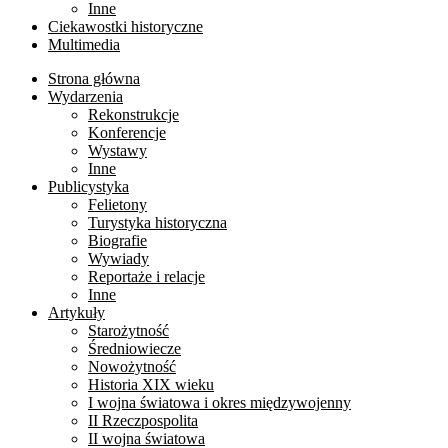
Inne
Ciekawostki historyczne
Multimedia
Strona główna
Wydarzenia
Rekonstrukcje
Konferencje
Wystawy
Inne
Publicystyka
Felietony
Turystyka historyczna
Biografie
Wywiady
Reportaże i relacje
Inne
Artykuły
Starożytność
Średniowiecze
Nowożytność
Historia XIX wieku
I wojna światowa i okres międzywojenny
II Rzeczpospolita
II wojna światowa