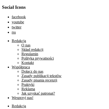
Social Icons
facebook
youtube
twitter
rss
Redakcja
O nas
Skład redakcji
Regulamin
Polityka prywatności
Kontakt
Współpraca
Dołącz do nas
Zasady publikacji tekstów
Zasady pisania recenzji
Praktyki
Reklama
Jak uzyskać patronat?
Wesprzyj nas!
Redakcja