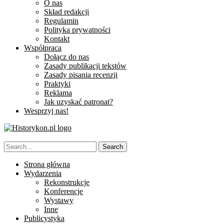
O nas
Skład redakcji
Regulamin
Polityka prywatności
Kontakt
Współpraca
Dołącz do nas
Zasady publikacji tekstów
Zasady pisania recenzji
Praktyki
Reklama
Jak uzyskać patronat?
Wesprzyj nas!
Strona główna
Wydarzenia
Rekonstrukcje
Konferencje
Wystawy
Inne
Publicystyka