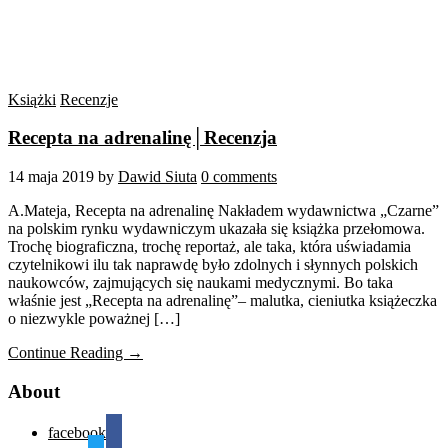
Książki
Recenzje
Recepta na adrenalinę│Recenzja
14 maja 2019
by
Dawid Siuta
0 comments
A.Mateja, Recepta na adrenalinę Nakładem wydawnictwa „Czarne”
na polskim rynku wydawniczym ukazała się książka przełomowa.
Trochę biograficzna, trochę reportaż, ale taka, która uświadamia
czytelnikowi ilu tak naprawdę było zdolnych i słynnych polskich
naukowców, zajmujących się naukami medycznymi. Bo taka
właśnie jest „Recepta na adrenalinę”– malutka, cieniutka książeczka
o niezwykle poważnej […]
Continue Reading →
About
facebook