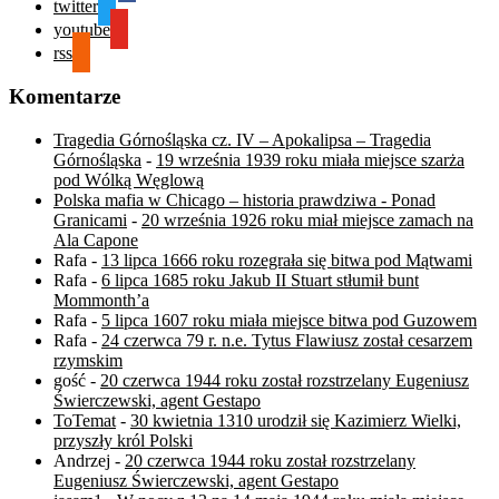
twitter
youtube
rss
Komentarze
Tragedia Górnośląska cz. IV – Apokalipsa – Tragedia
Górnośląska
-
19 września 1939 roku miała miejsce szarża
pod Wólką Węglową
Polska mafia w Chicago – historia prawdziwa - Ponad
Granicami
-
20 września 1926 roku miał miejsce zamach na
Ala Capone
Rafa
-
13 lipca 1666 roku rozegrała się bitwa pod Mątwami
Rafa
-
6 lipca 1685 roku Jakub II Stuart stłumił bunt
Mommonth’a
Rafa
-
5 lipca 1607 roku miała miejsce bitwa pod Guzowem
Rafa
-
24 czerwca 79 r. n.e. Tytus Flawiusz został cesarzem
rzymskim
gość
-
20 czerwca 1944 roku został rozstrzelany Eugeniusz
Świerczewski, agent Gestapo
ToTemat
-
30 kwietnia 1310 urodził się Kazimierz Wielki,
przyszły król Polski
Andrzej
-
20 czerwca 1944 roku został rozstrzelany
Eugeniusz Świerczewski, agent Gestapo