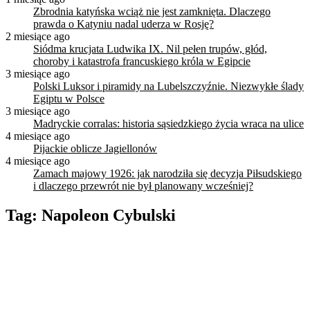
Zbrodnia katyńska wciąż nie jest zamknięta. Dlaczego
prawda o Katyniu nadal uderza w Rosję?
2 miesiące ago
Siódma krucjata Ludwika IX. Nil pełen trupów, głód,
choroby i katastrofa francuskiego króla w Egipcie
3 miesiące ago
Polski Luksor i piramidy na Lubelszczyźnie. Niezwykłe ślady
Egiptu w Polsce
3 miesiące ago
Madryckie corralas: historia sąsiedzkiego życia wraca na ulice
4 miesiące ago
Pijackie oblicze Jagiellonów
4 miesiące ago
Zamach majowy 1926: jak narodziła się decyzja Piłsudskiego
i dlaczego przewrót nie był planowany wcześniej?
Tag:
Napoleon Cybulski