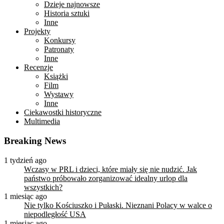
Dzieje najnowsze
Historia sztuki
Inne
Projekty
Konkursy
Patronaty
Inne
Recenzje
Książki
Film
Wystawy
Inne
Ciekawostki historyczne
Multimedia
Breaking News
1 tydzień ago
Wczasy w PRL i dzieci, które miały się nie nudzić. Jak
państwo próbowało zorganizować idealny urlop dla
wszystkich?
1 miesiąc ago
Nie tylko Kościuszko i Pułaski. Nieznani Polacy w walce o
niepodległość USA
1 miesiąc ago