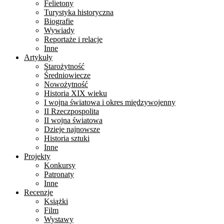
Felietony
Turystyka historyczna
Biografie
Wywiady
Reportaże i relacje
Inne
Artykuły
Starożytność
Średniowiecze
Nowożytność
Historia XIX wieku
I wojna światowa i okres międzywojenny
II Rzeczpospolita
II wojna światowa
Dzieje najnowsze
Historia sztuki
Inne
Projekty
Konkursy
Patronaty
Inne
Recenzje
Książki
Film
Wystawy