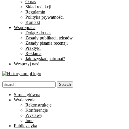
O nas
Skład redakcji
Regulamin
Polityka prywatności
Kontakt
Współpraca
Dołącz do nas
Zasady publikacji tekstów
Zasady pisania recenzji
Praktyki
Reklama
Jak uzyskać patronat?
Wesprzyj nas!
Strona główna
Wydarzenia
Rekonstrukcje
Konferencje
Wystawy
Inne
Publicystyka