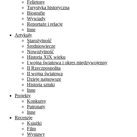
Felietony
Turystyka historyczna
Biografie
Wywiady
Reportaże i relacje
Inne
Artykuły
Starożytność
Średniowiecze
Nowożytność
Historia XIX wieku
I wojna światowa i okres międzywojenny
II Rzeczpospolita
II wojna światowa
Dzieje najnowsze
Historia sztuki
Inne
Projekty
Konkursy
Patronaty
Inne
Recenzje
Książki
Film
Wystawy