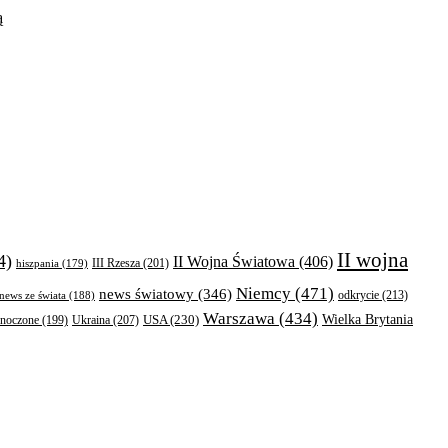
ą
II wojna
4)
II Wojna Światowa
(406)
III Rzesza
(201)
hiszpania
(179)
Niemcy
(471)
news światowy
(346)
odkrycie
(213)
news ze świata
(188)
Warszawa
(434)
Wielka Brytania
Ukraina
(207)
USA
(230)
dnoczone
(199)