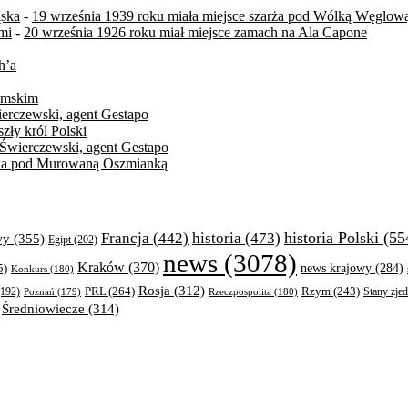
ąska
-
19 września 1939 roku miała miejsce szarża pod Wólką Węglow
mi
-
20 września 1926 roku miał miejsce zamach na Ala Capone
h’a
zymskim
ierczewski, agent Gestapo
zły król Polski
 Świerczewski, agent Gestapo
itwa pod Murowaną Oszmianką
historia Polski
(55
Francja
(442)
historia
(473)
wy
(355)
Egipt
(202)
news
(3078)
Kraków
(370)
5)
news krajowy
(284)
Konkurs
(180)
Rosja
(312)
PRL
(264)
Rzym
(243)
192)
Poznań
(179)
Rzeczpospolita
(180)
Stany zje
Średniowiecze
(314)