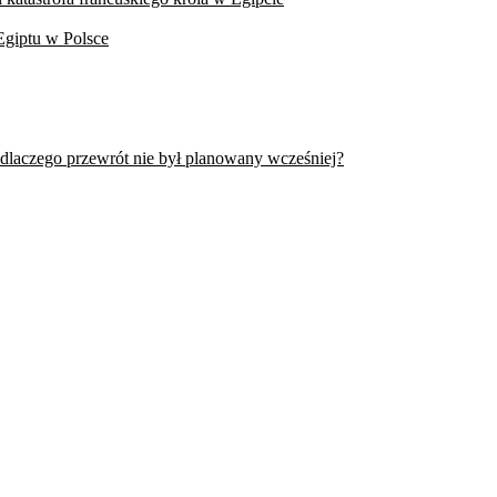
Egiptu w Polsce
 dlaczego przewrót nie był planowany wcześniej?