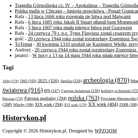
Tragedia Górnośląska cz. IV – Apokalipsa – Tragedia Górnośl
Polska mafia w Chicago – historia prawdziwa - Ponad Granica
Rafa
-
13 lipca 1666 roku rozegrała się bitwa pod Mątwami
Rafa
-
6 lipca 1685 roku Jakub II Stuart stłumił bunt Mommont
Rafa
-
5 lipca 1607 roku miała miejsce bitwa pod Guzowem
Rafa
-
24 czerwca 79 r. n.e. Tytus Flawiusz został cesarzem r
gość
-
20 czerwca 1944 roku został rozstrzelany Eugeniusz Św
ToTemat
-
30 kwietnia 1310 urodził się Kazimierz Wielki, przys
Andrzej
-
20 czerwca 1944 roku został rozstrzelany Eugeniusz
jasam1
-
W nocy z 13 na 14 maja 1944 roku miała miejsce b
Tagi
archeologia
(870)
bit
2025
(326)
Anglia
(229)
1944
(179)
1945
(193)
światowa
(916)
IPN
(247)
kobiety w historii
(25
I wojna światowa
(230)
polska
(763)
Patronat medialny
(294)
Powstanie Warszawskie
(
Patronat
(170)
XX wiek
(404)
XIX wiek
(294)
(268)
ZSRR
(208)
Włochy
(196)
XVI wiek
(179)
Historykon.pl
Copyright © 2026 Historykon.pl.
Designed by
WPZOOM