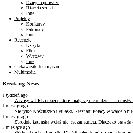
Dzieje najnowsze
Historia sztuki
Inne
Projekty
Konkursy
Patronaty
Inne
Recenzje
Książki
Film
Wystawy
Inne
Ciekawostki historyczne
Multimedia
Breaking News
1 tydzień ago
Wczasy w PRL i dzieci, które miały się nie nudzić. Jak państ
1 miesiąc ago
Nie tylko Kościuszko i Pułaski. Nieznani Polacy w walce o n
1 miesiąc ago
Zbrodnia katyńska wciąż nie jest zamknięta. Dlaczego prawda
2 miesiące ago
Siódma krucjata Ludwika IX. Nil pełen trupów, głód, choroby i