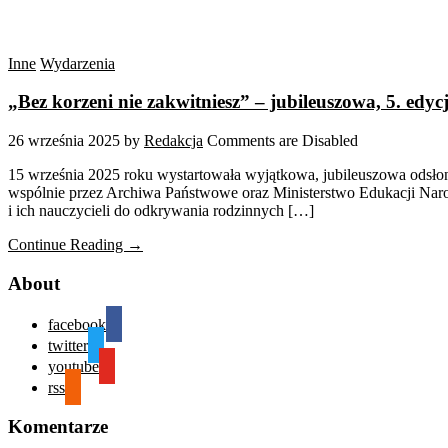
Inne
Wydarzenia
„Bez korzeni nie zakwitniesz” – jubileuszowa, 5. edy
26 września 2025
by
Redakcja
Comments are Disabled
15 września 2025 roku wystartowała wyjątkowa, jubileuszowa odsłon
wspólnie przez Archiwa Państwowe oraz Ministerstwo Edukacji Naro
i ich nauczycieli do odkrywania rodzinnych […]
Continue Reading →
About
facebook
twitter
youtube
rss
Komentarze