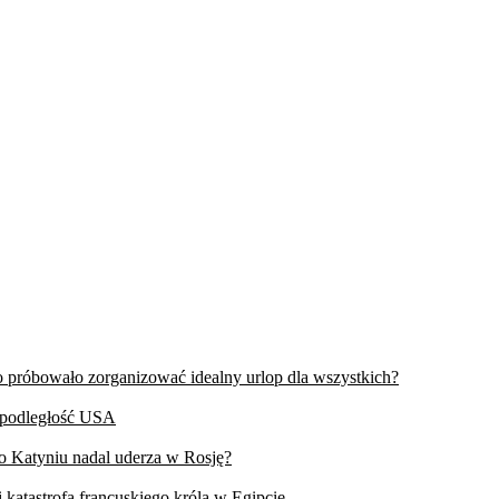
wo próbowało zorganizować idealny urlop dla wszystkich?
iepodległość USA
 o Katyniu nadal uderza w Rosję?
 katastrofa francuskiego króla w Egipcie