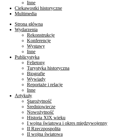
Inne
Ciekawostki historyczne
Multimedia
Strona główna
Wydarzenia
Rekonstrukcje
Konferencje
Wystawy
Inne
Publicystyka
Felietony
Turystyka historyczna
Biografie
Wywiady
Reportaże i relacje
Inne
Artykuły
Starożytność
Średniowiecze
Nowożytność
Historia XIX wieku
I wojna światowa i okres międzywojenny
II Rzeczpospolita
II wojna światowa