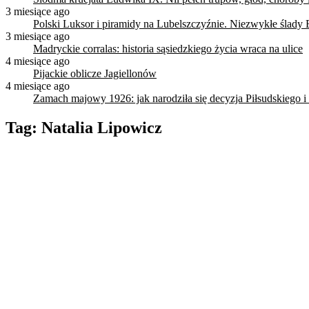
3 miesiące ago
Polski Luksor i piramidy na Lubelszczyźnie. Niezwykłe ślady 
3 miesiące ago
Madryckie corralas: historia sąsiedzkiego życia wraca na ulice
4 miesiące ago
Pijackie oblicze Jagiellonów
4 miesiące ago
Zamach majowy 1926: jak narodziła się decyzja Piłsudskiego i
Tag:
Natalia Lipowicz