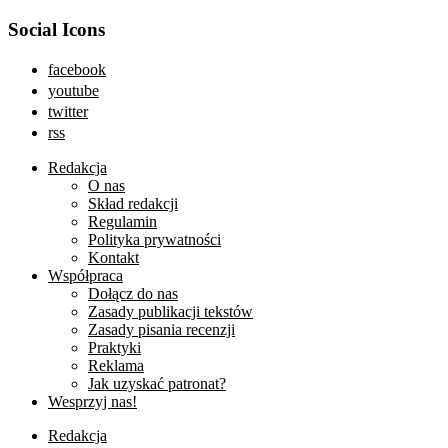
Social Icons
facebook
youtube
twitter
rss
Redakcja
O nas
Skład redakcji
Regulamin
Polityka prywatności
Kontakt
Współpraca
Dołącz do nas
Zasady publikacji tekstów
Zasady pisania recenzji
Praktyki
Reklama
Jak uzyskać patronat?
Wesprzyj nas!
Redakcja