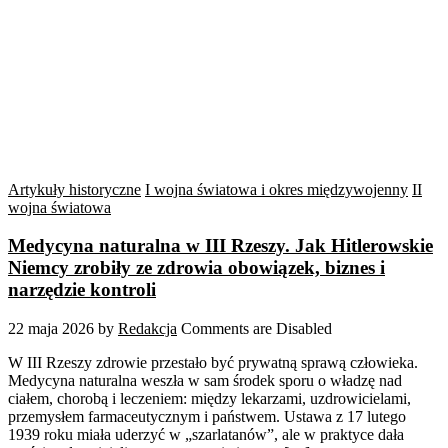
Artykuły historyczne
I wojna światowa i okres międzywojenny
II
wojna światowa
Medycyna naturalna w III Rzeszy. Jak Hitlerowskie
Niemcy zrobiły ze zdrowia obowiązek, biznes i
narzędzie kontroli
22 maja 2026
by
Redakcja
Comments are Disabled
W III Rzeszy zdrowie przestało być prywatną sprawą człowieka.
Medycyna naturalna weszła w sam środek sporu o władzę nad
ciałem, chorobą i leczeniem: między lekarzami, uzdrowicielami,
przemysłem farmaceutycznym i państwem. Ustawa z 17 lutego
1939 roku miała uderzyć w „szarlatanów”, ale w praktyce dała