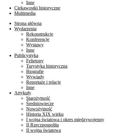
Inne
Ciekawostki historyczne
Multimedia
Strona główna
Wydarzenia
Rekonstrukcje
Konferencje
Wystawy
Inne
Publicystyka
Felietony
Turystyka historyczna
Biografie
Wywiady
Reportaże i relacje
Inne
Artykuły
Starożytność
Średniowiecze
Nowożytność
Historia XIX wieku
I wojna światowa i okres międzywojenny
II Rzeczpospolita
II wojna światowa