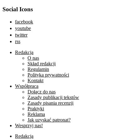
Social Icons
facebook
youtube
twitter
rss
Redakcja
O nas
Skład redakcji
Regulamin
Polityka prywatności
Kontakt
Współpraca
Dołącz do nas
Zasady publikacji tekstów
Zasady pisania recenzji
Praktyki
Reklama
Jak uzyskać patronat?
Wesprzyj nas!
Redakcja