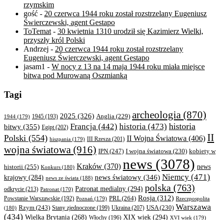
rzymskim
gość
-
20 czerwca 1944 roku został rozstrzelany Eugeniusz
Świerczewski, agent Gestapo
ToTemat
-
30 kwietnia 1310 urodził się Kazimierz Wielki,
przyszły król Polski
Andrzej
-
20 czerwca 1944 roku został rozstrzelany
Eugeniusz Świerczewski, agent Gestapo
jasam1
-
W nocy z 13 na 14 maja 1944 roku miała miejsce
bitwa pod Murowaną Oszmianką
Tagi
archeologia
(870)
2025
(326)
Anglia
(229)
1944
(179)
1945
(193)
historia
Francja
(442)
historia
(473)
bitwy
(355)
Egipt
(202)
II
Polski
(554)
II Wojna Światowa
(406)
III Rzesza
(201)
hiszpania
(179)
wojna światowa
(916)
IPN
(247)
kobiety w
I wojna światowa
(230)
news
(3078)
Kraków
(370)
historii
(255)
news
Konkurs
(180)
Niemcy
(471)
news światowy
(346)
krajowy
(284)
news ze świata
(188)
polska
(763)
Patronat medialny
(294)
odkrycie
(213)
Patronat
(170)
Rosja
(312)
PRL
(264)
Powstanie Warszawskie
(192)
Poznań
(179)
Rzeczpospolita
Warszawa
Rzym
(243)
Ukraina
(207)
USA
(230)
(180)
Stany zjednoczone
(199)
(434)
XIX wiek
(294)
Wielka Brytania
(268)
Włochy
(196)
XVI wiek
(179)