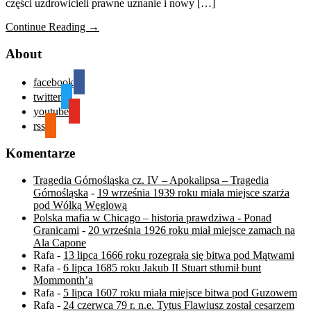
części uzdrowicieli prawne uznanie i nowy […]
Continue Reading →
About
facebook
twitter
youtube
rss
Komentarze
Tragedia Górnośląska cz. IV – Apokalipsa – Tragedia
Górnośląska
-
19 września 1939 roku miała miejsce szarża
pod Wólką Węglową
Polska mafia w Chicago – historia prawdziwa - Ponad
Granicami
-
20 września 1926 roku miał miejsce zamach na
Ala Capone
Rafa
-
13 lipca 1666 roku rozegrała się bitwa pod Mątwami
Rafa
-
6 lipca 1685 roku Jakub II Stuart stłumił bunt
Mommonth’a
Rafa
-
5 lipca 1607 roku miała miejsce bitwa pod Guzowem
Rafa
-
24 czerwca 79 r. n.e. Tytus Flawiusz został cesarzem