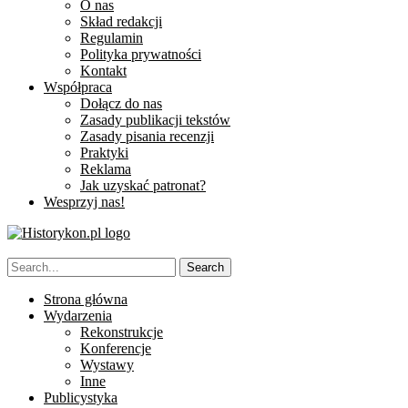
O nas
Skład redakcji
Regulamin
Polityka prywatności
Kontakt
Współpraca
Dołącz do nas
Zasady publikacji tekstów
Zasady pisania recenzji
Praktyki
Reklama
Jak uzyskać patronat?
Wesprzyj nas!
Strona główna
Wydarzenia
Rekonstrukcje
Konferencje
Wystawy
Inne
Publicystyka