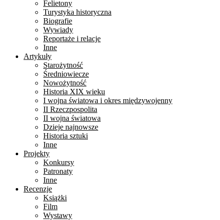
Felietony
Turystyka historyczna
Biografie
Wywiady
Reportaże i relacje
Inne
Artykuły
Starożytność
Średniowiecze
Nowożytność
Historia XIX wieku
I wojna światowa i okres międzywojenny
II Rzeczpospolita
II wojna światowa
Dzieje najnowsze
Historia sztuki
Inne
Projekty
Konkursy
Patronaty
Inne
Recenzje
Książki
Film
Wystawy