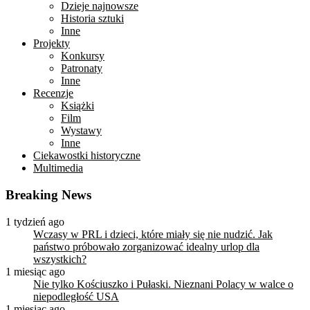
Dzieje najnowsze
Historia sztuki
Inne
Projekty
Konkursy
Patronaty
Inne
Recenzje
Książki
Film
Wystawy
Inne
Ciekawostki historyczne
Multimedia
Breaking News
1 tydzień ago
Wczasy w PRL i dzieci, które miały się nie nudzić. Jak
państwo próbowało zorganizować idealny urlop dla
wszystkich?
1 miesiąc ago
Nie tylko Kościuszko i Pułaski. Nieznani Polacy w walce o
niepodległość USA
1 miesiąc ago