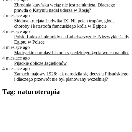
Zbrodnia katyńska wciąż nie jest zamknięta. Dlaczego
prawda o Katyniu nadal uderza w Rosję?
2 miesiące ago
Siódma krucjata Ludwika IX. Nil pełen trupów, głód,
choroby i katastrofa francuskiego króla w Egipcie
3 miesiące ago
Polski Luksor i piramidy na Lubelszczyźnie. Niezwykłe ślady
Egiptu w Polsce
3 miesiące ago
Madryckie corralas: historia sąsiedzkiego życia wraca na ulice
4 miesiące ago
Pijackie oblicze Jagiellonów
4 miesiące ago
Zamach majowy 1926: jak narodziła się decyzja Piłsudskiego
i dlaczego przewrót nie był planowany wcześniej?
Tag:
naturoterapia