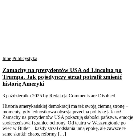
Inne
Publicystyka
Zamachy na prezydentów USA od Lincolna po
Trumpa. Jak pojedynczy strzał potrafił zmienić
historię Ameryki
3 października 2025
by
Redakcja
Comments are Disabled
Historia amerykańskiej demokracji ma też swoją ciemną stronę –
momenty, gdy jednostkowa obsesja przecina politykę jak nóż.
Zamachy na prezydentów USA pokazują słabości państwa, emocje
społeczeństwa i granice ochrony. Od teatru w Waszyngtonie po
wiec w Butler – każdy strzał odsłania inną epokę, ale zawsze te
same skutki: chaos, reformy […]