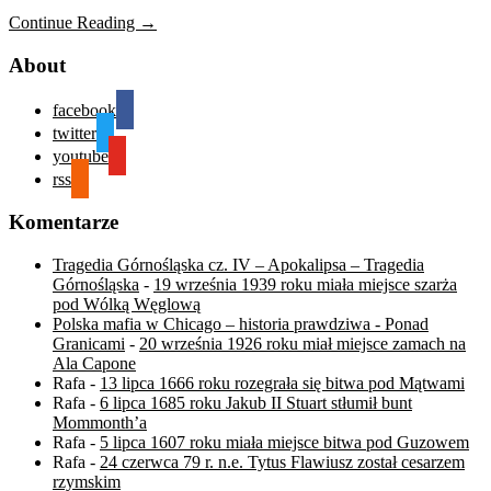
Continue Reading →
About
facebook
twitter
youtube
rss
Komentarze
Tragedia Górnośląska cz. IV – Apokalipsa – Tragedia
Górnośląska
-
19 września 1939 roku miała miejsce szarża
pod Wólką Węglową
Polska mafia w Chicago – historia prawdziwa - Ponad
Granicami
-
20 września 1926 roku miał miejsce zamach na
Ala Capone
Rafa
-
13 lipca 1666 roku rozegrała się bitwa pod Mątwami
Rafa
-
6 lipca 1685 roku Jakub II Stuart stłumił bunt
Mommonth’a
Rafa
-
5 lipca 1607 roku miała miejsce bitwa pod Guzowem
Rafa
-
24 czerwca 79 r. n.e. Tytus Flawiusz został cesarzem
rzymskim