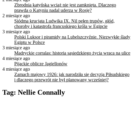
Zbrodnia katyńska wciąż nie jest zamknięta. Dlaczego
prawda o Katyniu nadal uderza w Rosję?
2 miesiące ago
Siódma krucjata Ludwika IX. Nil pełen trupów, głód,
choroby i katastrofa francuskiego króla w Egipcie
3 miesiące ago
Polski Luksor i piramidy na Lubelszczyźnie. Niezwykłe ślady
Egiptu w Polsce
3 miesiące ago
Madryckie corralas: historia sąsiedzkiego życia wraca na ulice
4 miesiące ago
Pijackie oblicze Jagiellonów
4 miesiące ago
Zamach majowy 1926: jak narodziła się decyzja Piłsudskiego
i dlaczego przewrót nie był planowany wcześniej?
Tag:
Nellie Connally