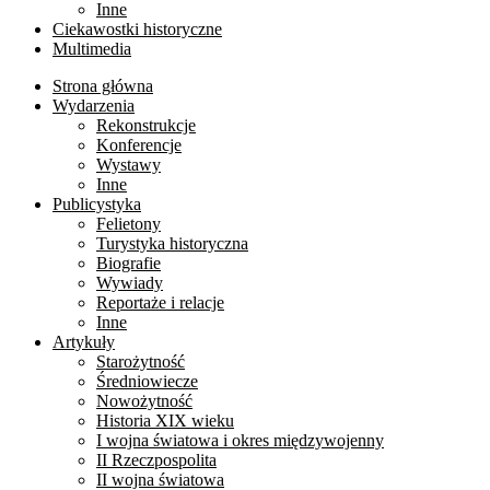
Inne
Ciekawostki historyczne
Multimedia
Strona główna
Wydarzenia
Rekonstrukcje
Konferencje
Wystawy
Inne
Publicystyka
Felietony
Turystyka historyczna
Biografie
Wywiady
Reportaże i relacje
Inne
Artykuły
Starożytność
Średniowiecze
Nowożytność
Historia XIX wieku
I wojna światowa i okres międzywojenny
II Rzeczpospolita
II wojna światowa