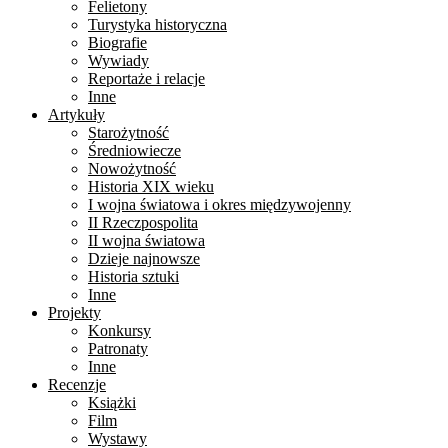
Felietony
Turystyka historyczna
Biografie
Wywiady
Reportaże i relacje
Inne
Artykuły
Starożytność
Średniowiecze
Nowożytność
Historia XIX wieku
I wojna światowa i okres międzywojenny
II Rzeczpospolita
II wojna światowa
Dzieje najnowsze
Historia sztuki
Inne
Projekty
Konkursy
Patronaty
Inne
Recenzje
Książki
Film
Wystawy