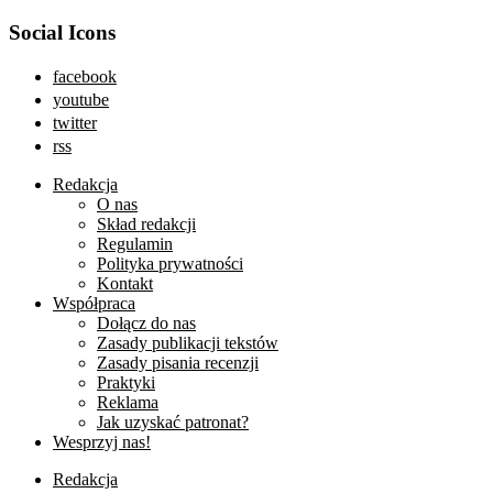
Social Icons
facebook
youtube
twitter
rss
Redakcja
O nas
Skład redakcji
Regulamin
Polityka prywatności
Kontakt
Współpraca
Dołącz do nas
Zasady publikacji tekstów
Zasady pisania recenzji
Praktyki
Reklama
Jak uzyskać patronat?
Wesprzyj nas!
Redakcja