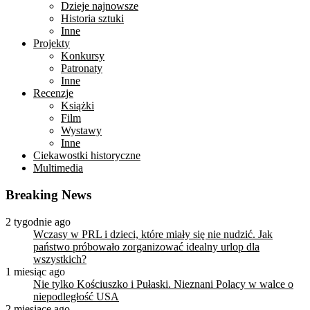
Dzieje najnowsze
Historia sztuki
Inne
Projekty
Konkursy
Patronaty
Inne
Recenzje
Książki
Film
Wystawy
Inne
Ciekawostki historyczne
Multimedia
Breaking News
2 tygodnie ago
Wczasy w PRL i dzieci, które miały się nie nudzić. Jak
państwo próbowało zorganizować idealny urlop dla
wszystkich?
1 miesiąc ago
Nie tylko Kościuszko i Pułaski. Nieznani Polacy w walce o
niepodległość USA
2 miesiące ago