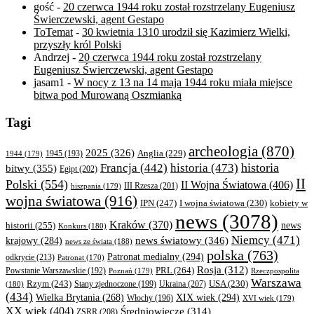
gość
-
20 czerwca 1944 roku został rozstrzelany Eugeniusz
Świerczewski, agent Gestapo
ToTemat
-
30 kwietnia 1310 urodził się Kazimierz Wielki,
przyszły król Polski
Andrzej
-
20 czerwca 1944 roku został rozstrzelany
Eugeniusz Świerczewski, agent Gestapo
jasam1
-
W nocy z 13 na 14 maja 1944 roku miała miejsce
bitwa pod Murowaną Oszmianką
Tagi
archeologia
(870)
2025
(326)
Anglia
(229)
1944
(179)
1945
(193)
historia
Francja
(442)
historia
(473)
bitwy
(355)
Egipt
(202)
II
Polski
(554)
II Wojna Światowa
(406)
III Rzesza
(201)
hiszpania
(179)
wojna światowa
(916)
IPN
(247)
kobiety w
I wojna światowa
(230)
news
(3078)
Kraków
(370)
historii
(255)
news
Konkurs
(180)
Niemcy
(471)
news światowy
(346)
krajowy
(284)
news ze świata
(188)
polska
(763)
Patronat medialny
(294)
odkrycie
(213)
Patronat
(170)
Rosja
(312)
PRL
(264)
Powstanie Warszawskie
(192)
Poznań
(179)
Rzeczpospolita
Warszawa
Rzym
(243)
Ukraina
(207)
USA
(230)
(180)
Stany zjednoczone
(199)
(434)
XIX wiek
(294)
Wielka Brytania
(268)
Włochy
(196)
XVI wiek
(179)
XX wiek
(404)
Średniowiecze
(314)
ZSRR
(208)