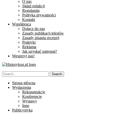
O nas
Skład redakcji
Regulamin
Polityka prywatności
Kontakt
Współpraca
Dołącz do nas
Zasady publikacji tekstów
Zasady pisania recenzji
Praktyki
Reklama
Jak uzyskać patronat?
Wesprzyj nas!
Strona główna
Wydarzenia
Rekonstrukcje
Konferencje
Wystawy
Inne
Publicystyka