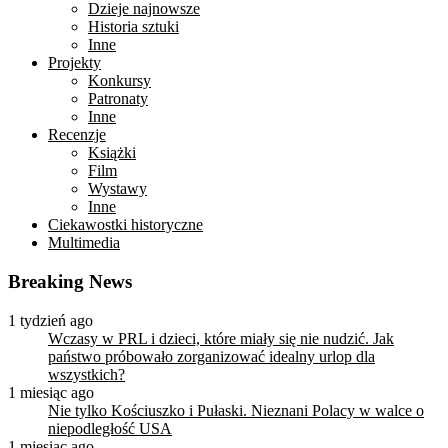
Dzieje najnowsze
Historia sztuki
Inne
Projekty
Konkursy
Patronaty
Inne
Recenzje
Książki
Film
Wystawy
Inne
Ciekawostki historyczne
Multimedia
Breaking News
1 tydzień ago
Wczasy w PRL i dzieci, które miały się nie nudzić. Jak
państwo próbowało zorganizować idealny urlop dla
wszystkich?
1 miesiąc ago
Nie tylko Kościuszko i Pułaski. Nieznani Polacy w walce o
niepodległość USA
1 miesiąc ago