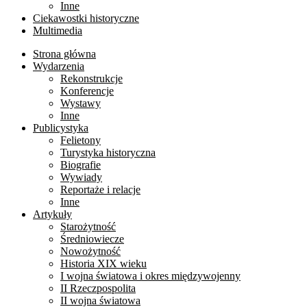
Inne
Ciekawostki historyczne
Multimedia
Strona główna
Wydarzenia
Rekonstrukcje
Konferencje
Wystawy
Inne
Publicystyka
Felietony
Turystyka historyczna
Biografie
Wywiady
Reportaże i relacje
Inne
Artykuły
Starożytność
Średniowiecze
Nowożytność
Historia XIX wieku
I wojna światowa i okres międzywojenny
II Rzeczpospolita
II wojna światowa