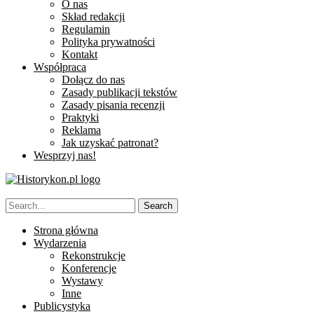
O nas
Skład redakcji
Regulamin
Polityka prywatności
Kontakt
Współpraca
Dołącz do nas
Zasady publikacji tekstów
Zasady pisania recenzji
Praktyki
Reklama
Jak uzyskać patronat?
Wesprzyj nas!
Strona główna
Wydarzenia
Rekonstrukcje
Konferencje
Wystawy
Inne
Publicystyka