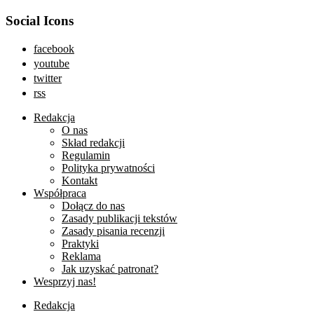
Social Icons
facebook
youtube
twitter
rss
Redakcja
O nas
Skład redakcji
Regulamin
Polityka prywatności
Kontakt
Współpraca
Dołącz do nas
Zasady publikacji tekstów
Zasady pisania recenzji
Praktyki
Reklama
Jak uzyskać patronat?
Wesprzyj nas!
Redakcja