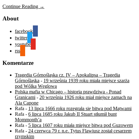
Continue Reading →
About
facebook
twitter
youtube
rss
Komentarze
Tragedia Górnośląska cz. IV – Apokalipsa – Tragedia
Górnośląska
-
19 września 1939 roku miała miejsce szarża
pod Wólką Węglową
Polska mafia w Chicago – historia prawdziwa - Ponad
Granicami
-
20 września 1926 roku miał miejsce zamach na
Ala Capone
Rafa
-
13 lipca 1666 roku rozegrała się bitwa pod Mątwami
Rafa
-
6 lipca 1685 roku Jakub II Stuart stłumił bunt
Mommonth’a
Rafa
-
5 lipca 1607 roku miała miejsce bitwa pod Guzowem
Rafa
-
24 czerwca 79 r. n.e. Tytus Flawiusz został cesarzem
rzymskim