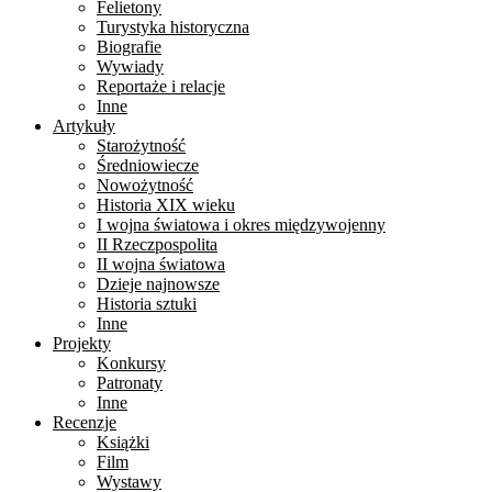
Felietony
Turystyka historyczna
Biografie
Wywiady
Reportaże i relacje
Inne
Artykuły
Starożytność
Średniowiecze
Nowożytność
Historia XIX wieku
I wojna światowa i okres międzywojenny
II Rzeczpospolita
II wojna światowa
Dzieje najnowsze
Historia sztuki
Inne
Projekty
Konkursy
Patronaty
Inne
Recenzje
Książki
Film
Wystawy