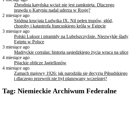
Zbrodnia katyńska wciąż nie jest zamknięta. Dlaczego
prawda o Katyniu nadal uderza w Rosję?
2 miesiące ago
Siódma krucjata Ludwika IX. Nil pełen trupów, głód,
choroby i katastrofa francuskiego króla w Egipcie
3 miesiące ago
Polski Luksor i piramidy na Lubelszczyźnie. Niezwykłe ślady
Egiptu w Polsce
3 miesiące ago
Madryckie corralas: historia sąsiedzkiego życia wraca na ulice
4 miesiące ago
Pijackie oblicze Jagiellonów
4 miesiące ago
Zamach majowy 1926: jak narodziła się decyzja Piłsudskiego
i dlaczego przewrót nie był planowany wcześniej?
Tag:
Niemieckie Archiwum Federalne