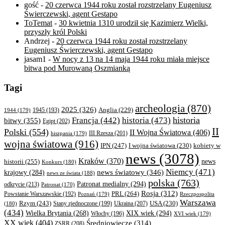
gość
-
20 czerwca 1944 roku został rozstrzelany Eugeniusz
Świerczewski, agent Gestapo
ToTemat
-
30 kwietnia 1310 urodził się Kazimierz Wielki,
przyszły król Polski
Andrzej
-
20 czerwca 1944 roku został rozstrzelany
Eugeniusz Świerczewski, agent Gestapo
jasam1
-
W nocy z 13 na 14 maja 1944 roku miała miejsce
bitwa pod Murowaną Oszmianką
Tagi
archeologia
(870)
2025
(326)
Anglia
(229)
1944
(179)
1945
(193)
historia
Francja
(442)
historia
(473)
bitwy
(355)
Egipt
(202)
II
Polski
(554)
II Wojna Światowa
(406)
III Rzesza
(201)
hiszpania
(179)
wojna światowa
(916)
IPN
(247)
kobiety w
I wojna światowa
(230)
news
(3078)
Kraków
(370)
historii
(255)
news
Konkurs
(180)
Niemcy
(471)
news światowy
(346)
krajowy
(284)
news ze świata
(188)
polska
(763)
Patronat medialny
(294)
odkrycie
(213)
Patronat
(170)
Rosja
(312)
PRL
(264)
Powstanie Warszawskie
(192)
Poznań
(179)
Rzeczpospolita
Warszawa
Rzym
(243)
Ukraina
(207)
USA
(230)
(180)
Stany zjednoczone
(199)
(434)
XIX wiek
(294)
Wielka Brytania
(268)
Włochy
(196)
XVI wiek
(179)
XX wiek
(404)
Średniowiecze
(314)
ZSRR
(208)