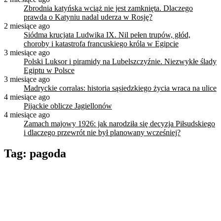
Zbrodnia katyńska wciąż nie jest zamknięta. Dlaczego
prawda o Katyniu nadal uderza w Rosję?
2 miesiące ago
Siódma krucjata Ludwika IX. Nil pełen trupów, głód,
choroby i katastrofa francuskiego króla w Egipcie
3 miesiące ago
Polski Luksor i piramidy na Lubelszczyźnie. Niezwykłe ślady
Egiptu w Polsce
3 miesiące ago
Madryckie corralas: historia sąsiedzkiego życia wraca na ulice
4 miesiące ago
Pijackie oblicze Jagiellonów
4 miesiące ago
Zamach majowy 1926: jak narodziła się decyzja Piłsudskiego
i dlaczego przewrót nie był planowany wcześniej?
Tag:
pagoda