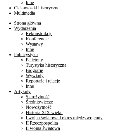
Inne
Ciekawostki historyczne
Multimedia
Strona główna
Wydarzenia
Rekonstrukcje
Konferencje
Wystawy
Inne
Publicystyka
Felietony
Turystyka historyczna
Biografie
Wywiady
Reportaże i relacje
Inne
Artykuły
Starożytność
Średniowiecze
Nowożytność
Historia XIX wieku
I wojna światowa i okres międzywojenny
II Rzeczpospolita
II wojna światowa