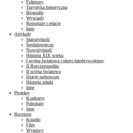
Felietony
Turystyka historyczna
Biografie
Wywiady
Reportaże i relacje
Inne
Artykuły
Starożytność
Średniowiecze
Nowożytność
Historia XIX wieku
I wojna światowa i okres międzywojenny
II Rzeczpospolita
II wojna światowa
Dzieje najnowsze
Historia sztuki
Inne
Projekty
Konkursy
Patronaty
Inne
Recenzje
Książki
Film
Wystawy