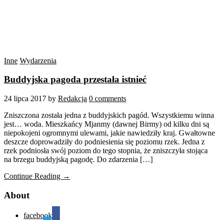
Inne
Wydarzenia
Buddyjska pagoda przestała istnieć
24 lipca 2017
by
Redakcja
0 comments
Zniszczona została jedna z buddyjskich pagód. Wszystkiemu winna
jest… woda. Mieszkańcy Mjanmy (dawnej Birmy) od kilku dni są
niepokojeni ogromnymi ulewami, jakie nawiedziły kraj. Gwałtowne
deszcze doprowadziły do podniesienia się poziomu rzek. Jedna z
rzek podniosła swój poziom do tego stopnia, że zniszczyła stojąca
na brzegu buddyjską pagodę. Do zdarzenia […]
Continue Reading →
About
facebook