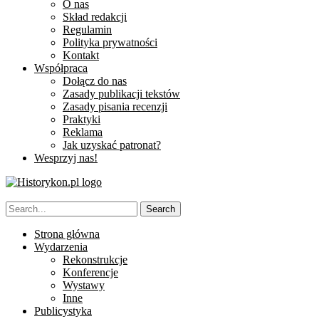
O nas
Skład redakcji
Regulamin
Polityka prywatności
Kontakt
Współpraca
Dołącz do nas
Zasady publikacji tekstów
Zasady pisania recenzji
Praktyki
Reklama
Jak uzyskać patronat?
Wesprzyj nas!
Strona główna
Wydarzenia
Rekonstrukcje
Konferencje
Wystawy
Inne
Publicystyka