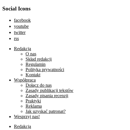
Social Icons
facebook
youtube
twitter
rss
Redakcja
O nas
Skład redakcji
Regulamin
Polityka prywatności
Kontakt
Współpraca
Dołącz do nas
Zasady publikacji tekstów
Zasady pisania recenzji
Praktyki
Reklama
Jak uzyskać patronat?
Wesprzyj nas!
Redakcja