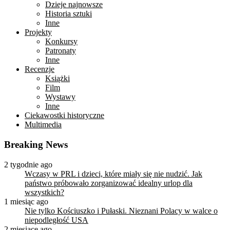
Dzieje najnowsze
Historia sztuki
Inne
Projekty
Konkursy
Patronaty
Inne
Recenzje
Książki
Film
Wystawy
Inne
Ciekawostki historyczne
Multimedia
Breaking News
2 tygodnie ago
Wczasy w PRL i dzieci, które miały się nie nudzić. Jak
państwo próbowało zorganizować idealny urlop dla
wszystkich?
1 miesiąc ago
Nie tylko Kościuszko i Pułaski. Nieznani Polacy w walce o
niepodległość USA
2 miesiące ago