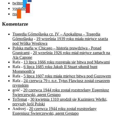
twitter
youtube
rss
Komentarze
Tragedia Górnośląska cz. IV – Apokalipsa – Tragedia
Górnośląska
-
19 września 1939 roku miała miejsce szarża
pod Wólką Węglową
Polska mafia w Chicago – historia prawdziwa - Ponad
Granicami
-
20 września 1926 roku miał miejsce zamach na
Ala Capone
Rafa
-
13 lipca 1666 roku rozegrała się bitwa pod Mątwami
Rafa
-
6 lipca 1685 roku Jakub II Stuart stłumił bunt
Mommonth’a
Rafa
-
5 lipca 1607 roku miała miejsce bitwa pod Guzowem
Rafa
-
24 czerwca 79 r. n.e. Tytus Flawiusz został cesarzem
rzymskim
gość
-
20 czerwca 1944 roku został rozstrzelany Eugeniusz
Świerczewski, agent Gestapo
ToTemat
-
30 kwietnia 1310 urodził się Kazimierz Wielki,
przyszły król Polski
Andrzej
-
20 czerwca 1944 roku został rozstrzelany
Eugeniusz Świerczewski, agent Gestapo