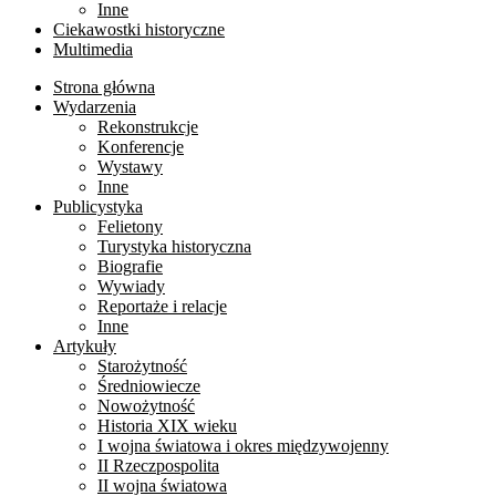
Inne
Ciekawostki historyczne
Multimedia
Strona główna
Wydarzenia
Rekonstrukcje
Konferencje
Wystawy
Inne
Publicystyka
Felietony
Turystyka historyczna
Biografie
Wywiady
Reportaże i relacje
Inne
Artykuły
Starożytność
Średniowiecze
Nowożytność
Historia XIX wieku
I wojna światowa i okres międzywojenny
II Rzeczpospolita
II wojna światowa