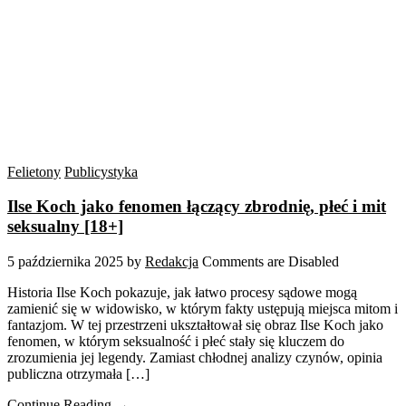
Felietony
Publicystyka
Ilse Koch jako fenomen łączący zbrodnię, płeć i mit
seksualny [18+]
5 października 2025
by
Redakcja
Comments are Disabled
Historia Ilse Koch pokazuje, jak łatwo procesy sądowe mogą
zamienić się w widowisko, w którym fakty ustępują miejsca mitom i
fantazjom. W tej przestrzeni ukształtował się obraz Ilse Koch jako
fenomen, w którym seksualność i płeć stały się kluczem do
zrozumienia jej legendy. Zamiast chłodnej analizy czynów, opinia
publiczna otrzymała […]
Continue Reading →