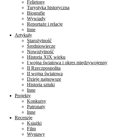
Felietony
Turystyka historyczna
Biografie
Wywiady
Reportaże i relacje
Inne
Artykuły
Starożytność
Średniowiecze
Nowożytność
Historia XIX wieku
I wojna światowa i okres międzywojenny
II Rzeczpospolita
II wojna światowa
Dzieje najnowsze
Historia sztuki
Inne
Projekty
Konkursy
Patronaty
Inne
Recenzje
Książki
Film
Wystawy