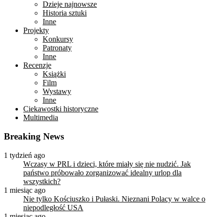
Dzieje najnowsze
Historia sztuki
Inne
Projekty
Konkursy
Patronaty
Inne
Recenzje
Książki
Film
Wystawy
Inne
Ciekawostki historyczne
Multimedia
Breaking News
1 tydzień ago
Wczasy w PRL i dzieci, które miały się nie nudzić. Jak
państwo próbowało zorganizować idealny urlop dla
wszystkich?
1 miesiąc ago
Nie tylko Kościuszko i Pułaski. Nieznani Polacy w walce o
niepodległość USA
1 miesiąc ago