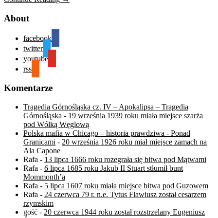
About
facebook
twitter
youtube
rss
Komentarze
Tragedia Górnośląska cz. IV – Apokalipsa – Tragedia
Górnośląska
-
19 września 1939 roku miała miejsce szarża
pod Wólką Węglową
Polska mafia w Chicago – historia prawdziwa - Ponad
Granicami
-
20 września 1926 roku miał miejsce zamach na
Ala Capone
Rafa
-
13 lipca 1666 roku rozegrała się bitwa pod Mątwami
Rafa
-
6 lipca 1685 roku Jakub II Stuart stłumił bunt
Mommonth’a
Rafa
-
5 lipca 1607 roku miała miejsce bitwa pod Guzowem
Rafa
-
24 czerwca 79 r. n.e. Tytus Flawiusz został cesarzem
rzymskim
gość
-
20 czerwca 1944 roku został rozstrzelany Eugeniusz