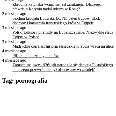
Zbrodnia katyńska wciąż nie jest zamknięta. Dlaczego
prawda o Katyniu nadal uderza w Rosję?
2 miesiące ago
Siódma krucjata Ludwika IX. Nil pełen trupów, głód,
choroby i katastrofa francuskiego króla w Egipcie
3 miesiące ago
Polski Luksor i piramidy na Lubelszczyźnie. Niezwykłe ślady
Egiptu w Polsce
3 miesiące ago
Madryckie corralas: historia sąsiedzkiego życia wraca na ulice
4 miesiące ago
Pijackie oblicze Jagiellonów
4 miesiące ago
Zamach majowy 1926: jak narodziła się decyzja Piłsudskiego
i dlaczego przewrót nie był planowany wcześniej?
Tag:
pornografia