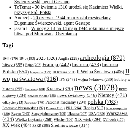
Świerczewski, agent Gestapo
ToTemat
-
30 kwietnia 1310 urodził się Kazimierz Wielki,
przyszły król Polski
Andrzej
-
20 czerwca 1944 roku został rozstrzelany
Eugeniusz Świerczewski, agent Gestapo
jasam1
-
W nocy z 13 na 14 maja 1944 roku miała miejsce
bitwa pod Murowaną Oszmianką
Tagi
archeologia
(870)
2025
(326)
Anglia
(229)
1944
(179)
1945
(193)
historia
Francja
(442)
historia
(473)
bitwy
(355)
Egipt
(202)
II
Polski
(554)
II Wojna Światowa
(406)
III Rzesza
(201)
hiszpania
(179)
wojna światowa
(916)
IPN
(247)
kobiety w
I wojna światowa
(230)
news
(3078)
Kraków
(370)
historii
(255)
news
Konkurs
(180)
Niemcy
(471)
news światowy
(346)
krajowy
(284)
news ze świata
(188)
polska
(763)
Patronat medialny
(294)
odkrycie
(213)
Patronat
(170)
Rosja
(312)
PRL
(264)
Powstanie Warszawskie
(192)
Poznań
(179)
Rzeczpospolita
Warszawa
Rzym
(243)
Ukraina
(207)
USA
(230)
(180)
Stany zjednoczone
(199)
(434)
XIX wiek
(294)
Wielka Brytania
(268)
Włochy
(196)
XVI wiek
(179)
XX wiek
(404)
Średniowiecze
(314)
ZSRR
(208)