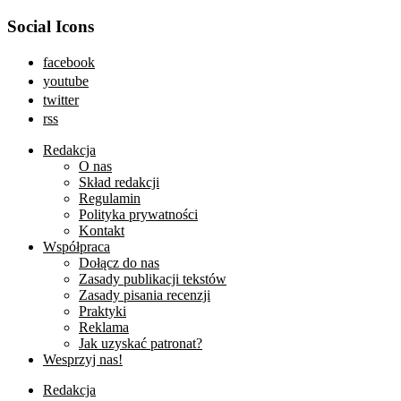
Social Icons
facebook
youtube
twitter
rss
Redakcja
O nas
Skład redakcji
Regulamin
Polityka prywatności
Kontakt
Współpraca
Dołącz do nas
Zasady publikacji tekstów
Zasady pisania recenzji
Praktyki
Reklama
Jak uzyskać patronat?
Wesprzyj nas!
Redakcja