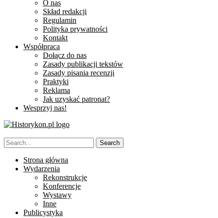
O nas
Skład redakcji
Regulamin
Polityka prywatności
Kontakt
Współpraca
Dołącz do nas
Zasady publikacji tekstów
Zasady pisania recenzji
Praktyki
Reklama
Jak uzyskać patronat?
Wesprzyj nas!
Strona główna
Wydarzenia
Rekonstrukcje
Konferencje
Wystawy
Inne
Publicystyka