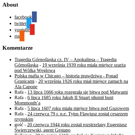
About
facebook
twitter
youtube
rss
Komentarze
Tragedia Górnośląska cz. IV – Apokalipsa – Tragedia
Górnośląska
-
19 września 1939 roku miała miejsce szarża
pod Wólką Węglową
Polska mafia w Chicago – historia prawdziwa - Ponad
Granicami
-
20 września 1926 roku miał miejsce zamach na
Ala Capone
Rafa
-
13 lipca 1666 roku rozegrała się bitwa pod Mątwami
Rafa
-
6 lipca 1685 roku Jakub II Stuart stłumił bunt
Mommonth’a
Rafa
-
5 lipca 1607 roku miała miejsce bitwa pod Guzowem
Rafa
-
24 czerwca 79 r. n.e. Tytus Flawiusz został cesarzem
rzymskim
gość
-
20 czerwca 1944 roku został rozstrzelany Eugeniusz
Świerczewski, agent Gestapo