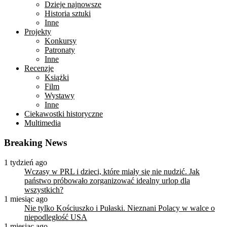
Dzieje najnowsze
Historia sztuki
Inne
Projekty
Konkursy
Patronaty
Inne
Recenzje
Książki
Film
Wystawy
Inne
Ciekawostki historyczne
Multimedia
Breaking News
1 tydzień ago
Wczasy w PRL i dzieci, które miały się nie nudzić. Jak
państwo próbowało zorganizować idealny urlop dla
wszystkich?
1 miesiąc ago
Nie tylko Kościuszko i Pułaski. Nieznani Polacy w walce o
niepodległość USA
1 miesiąc ago