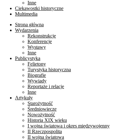
Inne
Ciekawostki historyczne
Multimedia
Strona główna
Wydarzenia
Rekonstrukcje
Konferencje
Wystawy
Inne
Publicystyka
Felietony
Turystyka historyczna
Biografie
Wywiady
Reportaże i relacje
Inne
Artykuły
Starożytność
Średniowiecze
Nowożytność
Historia XIX wieku
I wojna światowa i okres międzywojenny
II Rzeczpospolita
II wojna światowa