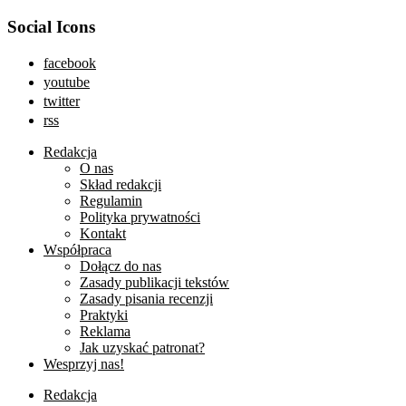
Social Icons
facebook
youtube
twitter
rss
Redakcja
O nas
Skład redakcji
Regulamin
Polityka prywatności
Kontakt
Współpraca
Dołącz do nas
Zasady publikacji tekstów
Zasady pisania recenzji
Praktyki
Reklama
Jak uzyskać patronat?
Wesprzyj nas!
Redakcja