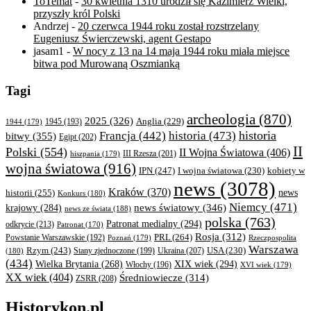
ToTemat
-
30 kwietnia 1310 urodził się Kazimierz Wielki,
przyszły król Polski
Andrzej
-
20 czerwca 1944 roku został rozstrzelany
Eugeniusz Świerczewski, agent Gestapo
jasam1
-
W nocy z 13 na 14 maja 1944 roku miała miejsce
bitwa pod Murowaną Oszmianką
Tagi
archeologia
(870)
2025
(326)
Anglia
(229)
1944
(179)
1945
(193)
historia
Francja
(442)
historia
(473)
bitwy
(355)
Egipt
(202)
II
Polski
(554)
II Wojna Światowa
(406)
III Rzesza
(201)
hiszpania
(179)
wojna światowa
(916)
IPN
(247)
kobiety w
I wojna światowa
(230)
news
(3078)
Kraków
(370)
historii
(255)
news
Konkurs
(180)
Niemcy
(471)
news światowy
(346)
krajowy
(284)
news ze świata
(188)
polska
(763)
Patronat medialny
(294)
odkrycie
(213)
Patronat
(170)
Rosja
(312)
PRL
(264)
Powstanie Warszawskie
(192)
Poznań
(179)
Rzeczpospolita
Warszawa
Rzym
(243)
Ukraina
(207)
USA
(230)
(180)
Stany zjednoczone
(199)
(434)
XIX wiek
(294)
Wielka Brytania
(268)
Włochy
(196)
XVI wiek
(179)
XX wiek
(404)
Średniowiecze
(314)
ZSRR
(208)
Historykon.pl