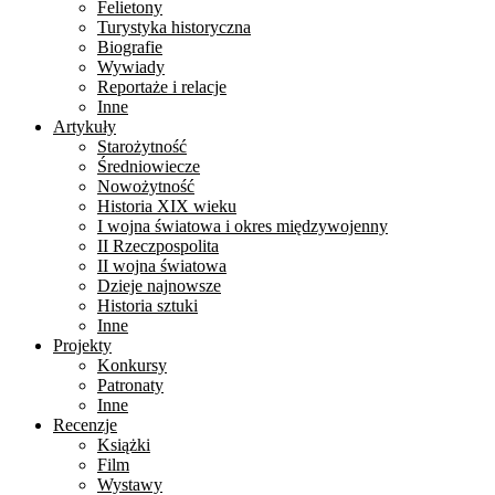
Felietony
Turystyka historyczna
Biografie
Wywiady
Reportaże i relacje
Inne
Artykuły
Starożytność
Średniowiecze
Nowożytność
Historia XIX wieku
I wojna światowa i okres międzywojenny
II Rzeczpospolita
II wojna światowa
Dzieje najnowsze
Historia sztuki
Inne
Projekty
Konkursy
Patronaty
Inne
Recenzje
Książki
Film
Wystawy