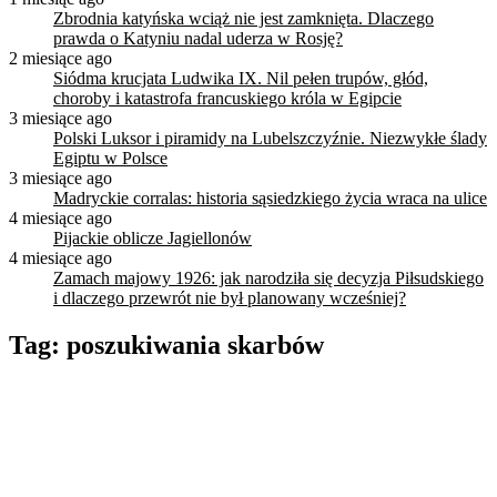
Zbrodnia katyńska wciąż nie jest zamknięta. Dlaczego
prawda o Katyniu nadal uderza w Rosję?
2 miesiące ago
Siódma krucjata Ludwika IX. Nil pełen trupów, głód,
choroby i katastrofa francuskiego króla w Egipcie
3 miesiące ago
Polski Luksor i piramidy na Lubelszczyźnie. Niezwykłe ślady
Egiptu w Polsce
3 miesiące ago
Madryckie corralas: historia sąsiedzkiego życia wraca na ulice
4 miesiące ago
Pijackie oblicze Jagiellonów
4 miesiące ago
Zamach majowy 1926: jak narodziła się decyzja Piłsudskiego
i dlaczego przewrót nie był planowany wcześniej?
Tag:
poszukiwania skarbów