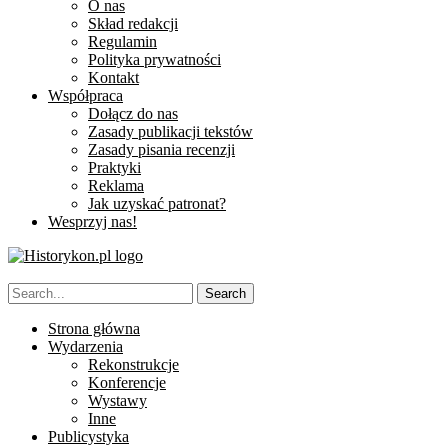
O nas
Skład redakcji
Regulamin
Polityka prywatności
Kontakt
Współpraca
Dołącz do nas
Zasady publikacji tekstów
Zasady pisania recenzji
Praktyki
Reklama
Jak uzyskać patronat?
Wesprzyj nas!
Strona główna
Wydarzenia
Rekonstrukcje
Konferencje
Wystawy
Inne
Publicystyka