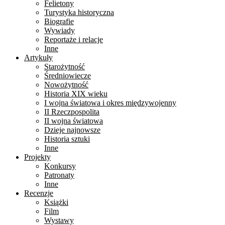
Felietony
Turystyka historyczna
Biografie
Wywiady
Reportaże i relacje
Inne
Artykuły
Starożytność
Średniowiecze
Nowożytność
Historia XIX wieku
I wojna światowa i okres międzywojenny
II Rzeczpospolita
II wojna światowa
Dzieje najnowsze
Historia sztuki
Inne
Projekty
Konkursy
Patronaty
Inne
Recenzje
Książki
Film
Wystawy