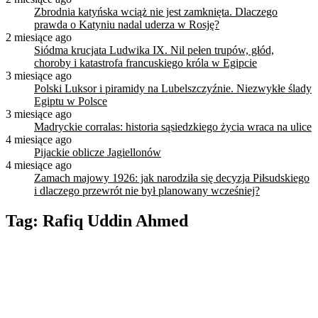
Zbrodnia katyńska wciąż nie jest zamknięta. Dlaczego
prawda o Katyniu nadal uderza w Rosję?
2 miesiące ago
Siódma krucjata Ludwika IX. Nil pełen trupów, głód,
choroby i katastrofa francuskiego króla w Egipcie
3 miesiące ago
Polski Luksor i piramidy na Lubelszczyźnie. Niezwykłe ślady
Egiptu w Polsce
3 miesiące ago
Madryckie corralas: historia sąsiedzkiego życia wraca na ulice
4 miesiące ago
Pijackie oblicze Jagiellonów
4 miesiące ago
Zamach majowy 1926: jak narodziła się decyzja Piłsudskiego
i dlaczego przewrót nie był planowany wcześniej?
Tag:
Rafiq Uddin Ahmed