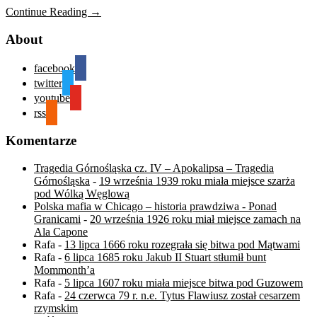
Continue Reading →
About
facebook
twitter
youtube
rss
Komentarze
Tragedia Górnośląska cz. IV – Apokalipsa – Tragedia
Górnośląska
-
19 września 1939 roku miała miejsce szarża
pod Wólką Węglową
Polska mafia w Chicago – historia prawdziwa - Ponad
Granicami
-
20 września 1926 roku miał miejsce zamach na
Ala Capone
Rafa
-
13 lipca 1666 roku rozegrała się bitwa pod Mątwami
Rafa
-
6 lipca 1685 roku Jakub II Stuart stłumił bunt
Mommonth’a
Rafa
-
5 lipca 1607 roku miała miejsce bitwa pod Guzowem
Rafa
-
24 czerwca 79 r. n.e. Tytus Flawiusz został cesarzem
rzymskim