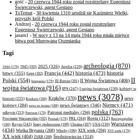
gość
-
20 czerwca 1944 roku został rozstrzelany Eugeniusz
Świerczewski, agent Gestapo
ToTemat
-
30 kwietnia 1310 urodził się Kazimierz Wielki,
przyszły król Polski
Andrzej
-
20 czerwca 1944 roku został rozstrzelany
Eugeniusz Świerczewski, agent Gestapo
jasam1
-
W nocy z 13 na 14 maja 1944 roku miała miejsce
bitwa pod Murowaną Oszmianką
Tagi
archeologia
(870)
2025
(326)
Anglia
(229)
1944
(179)
1945
(193)
historia
Francja
(442)
historia
(473)
bitwy
(355)
Egipt
(202)
II
Polski
(554)
II Wojna Światowa
(406)
III Rzesza
(201)
hiszpania
(179)
wojna światowa
(916)
IPN
(247)
kobiety w
I wojna światowa
(230)
news
(3078)
Kraków
(370)
historii
(255)
news
Konkurs
(180)
Niemcy
(471)
news światowy
(346)
krajowy
(284)
news ze świata
(188)
polska
(763)
Patronat medialny
(294)
odkrycie
(213)
Patronat
(170)
Rosja
(312)
PRL
(264)
Powstanie Warszawskie
(192)
Poznań
(179)
Rzeczpospolita
Warszawa
Rzym
(243)
Ukraina
(207)
USA
(230)
(180)
Stany zjednoczone
(199)
(434)
XIX wiek
(294)
Wielka Brytania
(268)
Włochy
(196)
XVI wiek
(179)
XX wiek
(404)
Średniowiecze
(314)
ZSRR
(208)