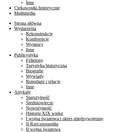
Inne
Ciekawostki historyczne
Multimedia
Strona główna
Wydarzenia
Rekonstrukcje
Konferencje
Wystawy
Inne
Publicystyka
Felietony
Turystyka historyczna
Biografie
Wywiady
Reportaże i relacje
Inne
Artykuły
Starożytność
Średniowiecze
Nowożytność
Historia XIX wieku
I wojna światowa i okres międzywojenny
II Rzeczpospolita
II wojna światowa