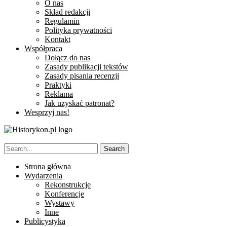
O nas
Skład redakcji
Regulamin
Polityka prywatności
Kontakt
Współpraca
Dołącz do nas
Zasady publikacji tekstów
Zasady pisania recenzji
Praktyki
Reklama
Jak uzyskać patronat?
Wesprzyj nas!
Strona główna
Wydarzenia
Rekonstrukcje
Konferencje
Wystawy
Inne
Publicystyka