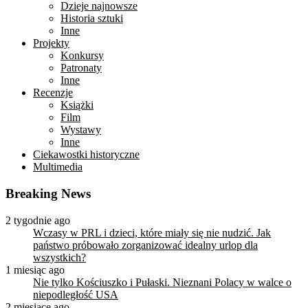
Dzieje najnowsze
Historia sztuki
Inne
Projekty
Konkursy
Patronaty
Inne
Recenzje
Książki
Film
Wystawy
Inne
Ciekawostki historyczne
Multimedia
Breaking News
2 tygodnie ago
Wczasy w PRL i dzieci, które miały się nie nudzić. Jak
państwo próbowało zorganizować idealny urlop dla
wszystkich?
1 miesiąc ago
Nie tylko Kościuszko i Pułaski. Nieznani Polacy w walce o
niepodległość USA
2 miesiące ago