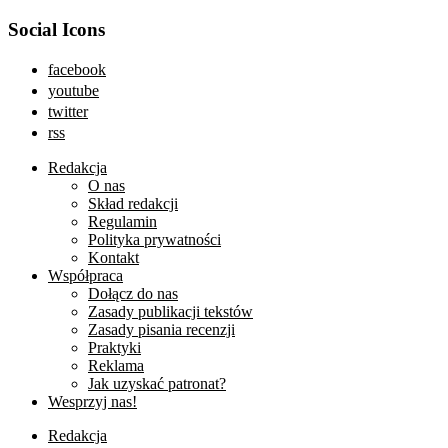
Social Icons
facebook
youtube
twitter
rss
Redakcja
O nas
Skład redakcji
Regulamin
Polityka prywatności
Kontakt
Współpraca
Dołącz do nas
Zasady publikacji tekstów
Zasady pisania recenzji
Praktyki
Reklama
Jak uzyskać patronat?
Wesprzyj nas!
Redakcja