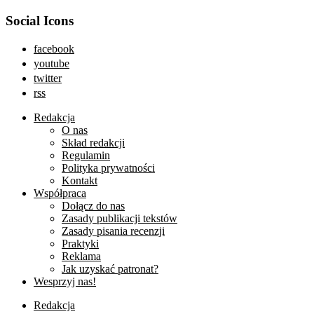
Social Icons
facebook
youtube
twitter
rss
Redakcja
O nas
Skład redakcji
Regulamin
Polityka prywatności
Kontakt
Współpraca
Dołącz do nas
Zasady publikacji tekstów
Zasady pisania recenzji
Praktyki
Reklama
Jak uzyskać patronat?
Wesprzyj nas!
Redakcja