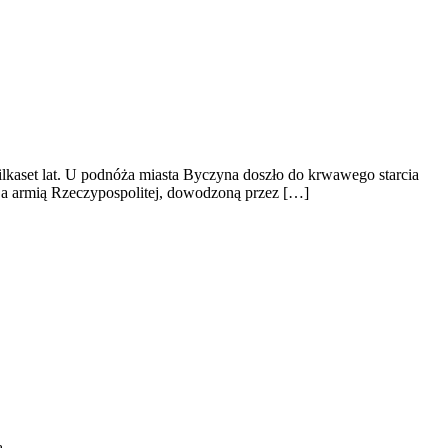
kilkaset lat. U podnóża miasta Byczyna doszło do krwawego starcia
, a armią Rzeczypospolitej, dowodzoną przez […]
ą