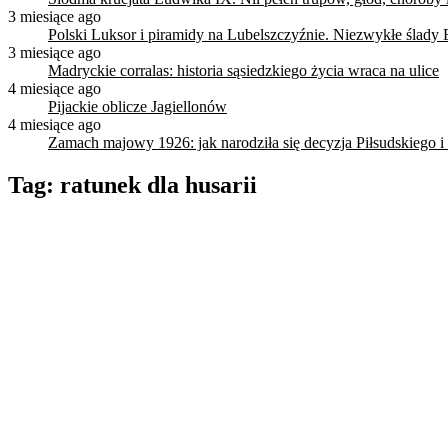
3 miesiące ago
Polski Luksor i piramidy na Lubelszczyźnie. Niezwykłe ślady 
3 miesiące ago
Madryckie corralas: historia sąsiedzkiego życia wraca na ulice
4 miesiące ago
Pijackie oblicze Jagiellonów
4 miesiące ago
Zamach majowy 1926: jak narodziła się decyzja Piłsudskiego i
Tag:
ratunek dla husarii