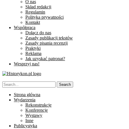
O nas
Skład redakcji
Regulamin
Polityka prywatności
Kontakt
Współpraca
Dołącz do nas
Zasady publikacji tekstów
Zasady pisania recenzji
Praktyki
Reklama
Jak uzyskać patronat?
Wesprzyj nas!
Strona główna
Wydarzenia
Rekonstrukcje
Konferencje
Wystawy
Inne
Publicystyka