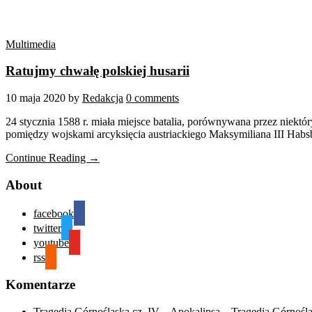
Multimedia
Ratujmy chwałę polskiej husarii
10 maja 2020
by
Redakcja
0 comments
24 stycznia 1588 r. miała miejsce batalia, porównywana przez niektó
pomiędzy wojskami arcyksięcia austriackiego Maksymiliana III Habsb
Continue Reading →
About
facebook
twitter
youtube
rss
Komentarze
Tragedia Górnośląska cz. IV – Apokalipsa – Tragedia Górnośl