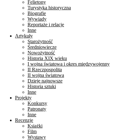
Felietony
Turystyka historyczna
Biografie
Wywiady
Reportaże i relacje
Inne
Artykuły
Starożytność
Średniowiecze
Nowożytność
Historia XIX wieku
I wojna światowa i okres międzywojenny
II Rzeczpospolita
II wojna światowa
Dzieje najnowsze
Historia sztuki
Inne
Projekty
Konkursy
Patronaty
Inne
Recenzje
Książki
Film
Wystawy