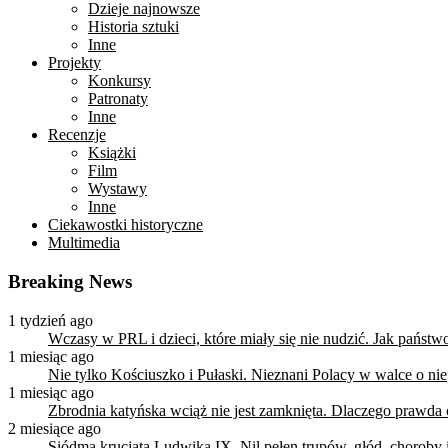
Dzieje najnowsze
Historia sztuki
Inne
Projekty
Konkursy
Patronaty
Inne
Recenzje
Książki
Film
Wystawy
Inne
Ciekawostki historyczne
Multimedia
Breaking News
1 tydzień ago
Wczasy w PRL i dzieci, które miały się nie nudzić. Jak państ
1 miesiąc ago
Nie tylko Kościuszko i Pułaski. Nieznani Polacy w walce o n
1 miesiąc ago
Zbrodnia katyńska wciąż nie jest zamknięta. Dlaczego prawda
2 miesiące ago
Siódma krucjata Ludwika IX. Nil pełen trupów, głód, choroby i