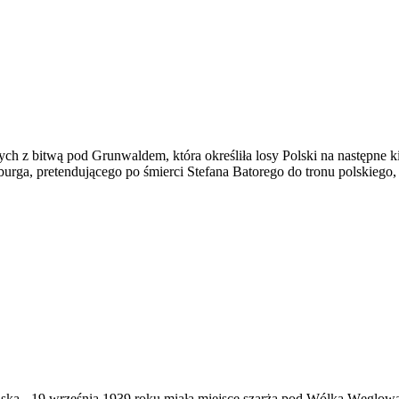
rych z bitwą pod Grunwaldem, która określiła losy Polski na następne 
urga, pretendującego po śmierci Stefana Batorego do tronu polskiego
ąska
-
19 września 1939 roku miała miejsce szarża pod Wólką Węglow