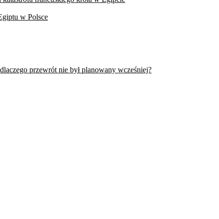
Egiptu w Polsce
 dlaczego przewrót nie był planowany wcześniej?