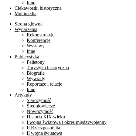
Inne
Ciekawostki historyczne
Multimedia
Strona główna
Wydarzenia
Rekonstrukcje
Konferencje
Wystawy
Inne
Publicystyka
Felietony
Turystyka historyczna
Biografie
Wywiady
Reportaże i relacje
Inne
Artykuły
Starożytność
Średniowiecze
Nowożytność
Historia XIX wieku
I wojna światowa i okres międzywojenny
II Rzeczpospolita
II wojna światowa