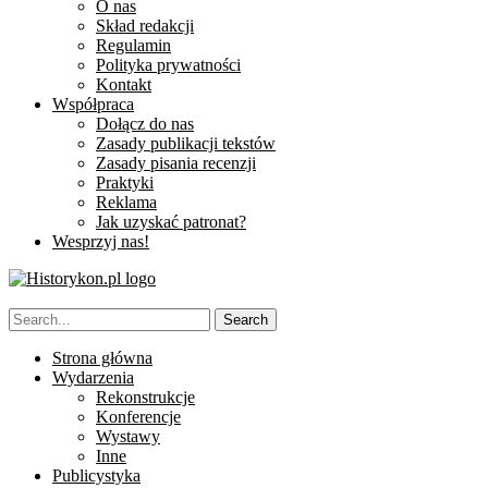
O nas
Skład redakcji
Regulamin
Polityka prywatności
Kontakt
Współpraca
Dołącz do nas
Zasady publikacji tekstów
Zasady pisania recenzji
Praktyki
Reklama
Jak uzyskać patronat?
Wesprzyj nas!
Strona główna
Wydarzenia
Rekonstrukcje
Konferencje
Wystawy
Inne
Publicystyka