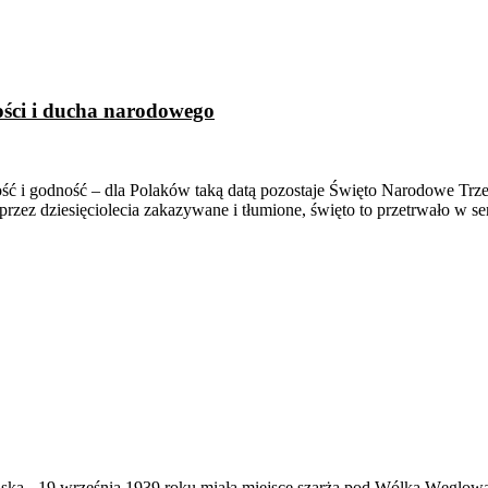
ości i ducha narodowego
ność i godność – dla Polaków taką datą pozostaje Święto Narodowe Tr
 przez dziesięciolecia zakazywane i tłumione, święto to przetrwało w s
ąska
-
19 września 1939 roku miała miejsce szarża pod Wólką Węglow