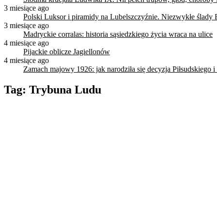
3 miesiące ago
Polski Luksor i piramidy na Lubelszczyźnie. Niezwykłe ślady 
3 miesiące ago
Madryckie corralas: historia sąsiedzkiego życia wraca na ulice
4 miesiące ago
Pijackie oblicze Jagiellonów
4 miesiące ago
Zamach majowy 1926: jak narodziła się decyzja Piłsudskiego i
Tag:
Trybuna Ludu