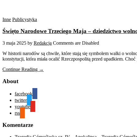
Inne
Publicystyka
Święto Narodowe Trzeciego Maja – dziedzictwo woln
3 maja 2025
by
Redakcja
Comments are Disabled
W historii narodów są chwile, które stają się symbolem walki o wol
konstytucji, która miała ocalić Rzeczpospolitą przed upadkiem. Choć
Continue Reading →
About
facebook
twitter
youtube
rss
Komentarze
Tragedia Górnośląska cz. IV – Apokalipsa – Tragedia Górnośl