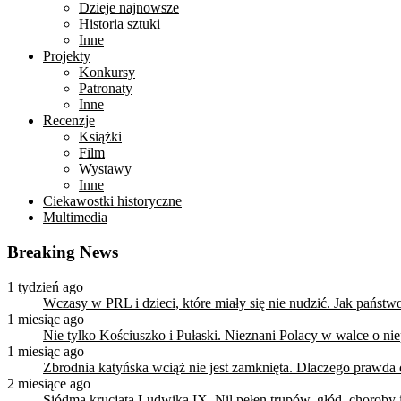
Dzieje najnowsze
Historia sztuki
Inne
Projekty
Konkursy
Patronaty
Inne
Recenzje
Książki
Film
Wystawy
Inne
Ciekawostki historyczne
Multimedia
Breaking News
1 tydzień ago
Wczasy w PRL i dzieci, które miały się nie nudzić. Jak państ
1 miesiąc ago
Nie tylko Kościuszko i Pułaski. Nieznani Polacy w walce o n
1 miesiąc ago
Zbrodnia katyńska wciąż nie jest zamknięta. Dlaczego prawda
2 miesiące ago
Siódma krucjata Ludwika IX. Nil pełen trupów, głód, choroby i