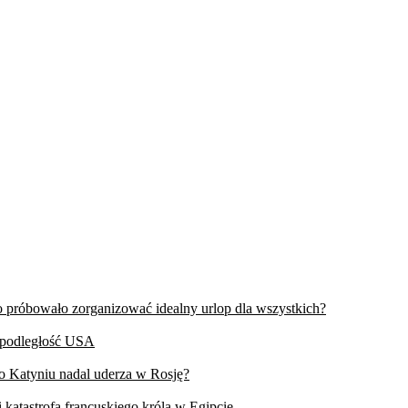
wo próbowało zorganizować idealny urlop dla wszystkich?
iepodległość USA
 o Katyniu nadal uderza w Rosję?
 katastrofa francuskiego króla w Egipcie