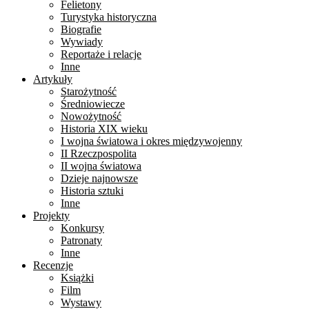
Felietony
Turystyka historyczna
Biografie
Wywiady
Reportaże i relacje
Inne
Artykuły
Starożytność
Średniowiecze
Nowożytność
Historia XIX wieku
I wojna światowa i okres międzywojenny
II Rzeczpospolita
II wojna światowa
Dzieje najnowsze
Historia sztuki
Inne
Projekty
Konkursy
Patronaty
Inne
Recenzje
Książki
Film
Wystawy