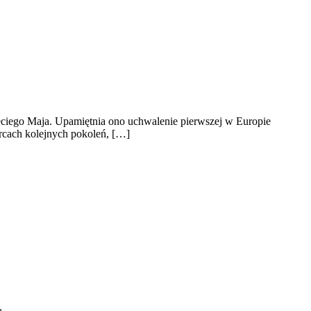
zeciego Maja. Upamiętnia ono uchwalenie pierwszej w Europie
ercach kolejnych pokoleń, […]
ą