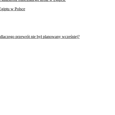
Egiptu w Polsce
 dlaczego przewrót nie był planowany wcześniej?