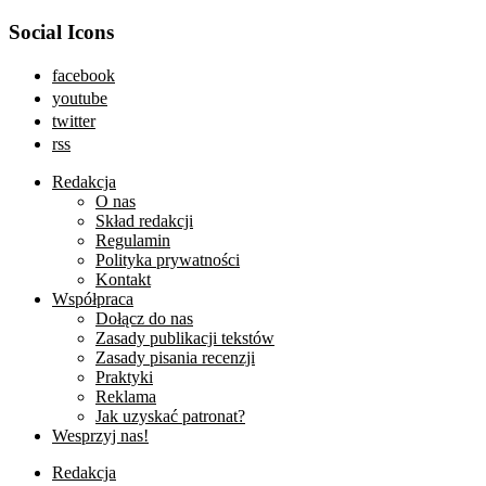
Social Icons
facebook
youtube
twitter
rss
Redakcja
O nas
Skład redakcji
Regulamin
Polityka prywatności
Kontakt
Współpraca
Dołącz do nas
Zasady publikacji tekstów
Zasady pisania recenzji
Praktyki
Reklama
Jak uzyskać patronat?
Wesprzyj nas!
Redakcja