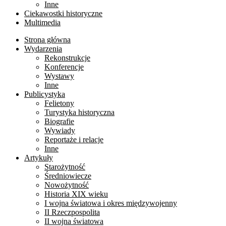
Inne
Ciekawostki historyczne
Multimedia
Strona główna
Wydarzenia
Rekonstrukcje
Konferencje
Wystawy
Inne
Publicystyka
Felietony
Turystyka historyczna
Biografie
Wywiady
Reportaże i relacje
Inne
Artykuły
Starożytność
Średniowiecze
Nowożytność
Historia XIX wieku
I wojna światowa i okres międzywojenny
II Rzeczpospolita
II wojna światowa