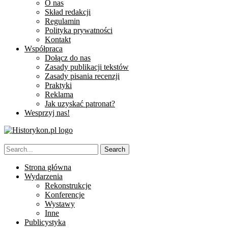
O nas
Skład redakcji
Regulamin
Polityka prywatności
Kontakt
Współpraca
Dołącz do nas
Zasady publikacji tekstów
Zasady pisania recenzji
Praktyki
Reklama
Jak uzyskać patronat?
Wesprzyj nas!
Strona główna
Wydarzenia
Rekonstrukcje
Konferencje
Wystawy
Inne
Publicystyka