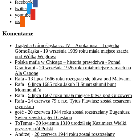
facebook
twitter
youtube
rss
Komentarze
Tragedia Górnośląska cz. IV – Apokalipsa – Tragedia
Górnośląska
-
19 września 1939 roku miała miejsce szarża
pod Wólką Węglową
Polska mafia w Chicago – historia prawdziwa - Ponad
Granicami
-
20 września 1926 roku miał miejsce zamach na
Ala Capone
Rafa
-
13 lipca 1666 roku rozegrała się bitwa pod Mątwami
Rafa
-
6 lipca 1685 roku Jakub II Stuart stłumił bunt
Mommonth’a
Rafa
-
5 lipca 1607 roku miała miejsce bitwa pod Guzowem
Rafa
-
24 czerwca 79 r. n.e. Tytus Flawiusz został cesarzem
rzymskim
gość
-
20 czerwca 1944 roku został rozstrzelany Eugeniusz
Świerczewski, agent Gestapo
ToTemat
-
30 kwietnia 1310 urodził się Kazimierz Wielki,
przyszły król Polski
Andrzej
-
20 czerwca 1944 roku został rozstrzelany