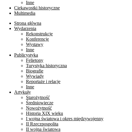
Inne
Ciekawostki historyczne
Multimedia
Strona główna
Wydarzenia
Rekonstrukcje
Konferencje
Wystawy
Inne
Publicystyka
Felietony
Turystyka historyczna
Biografie
Wywiady
Reportaże i relacje
Inne
Artykuły
Starożytność
Średniowiecze
Nowożytność
Historia XIX wieku
I wojna światowa i okres międzywojenny
II Rzeczpospolita
II wojna światowa