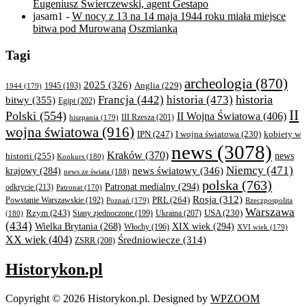
Eugeniusz Świerczewski, agent Gestapo
jasam1
-
W nocy z 13 na 14 maja 1944 roku miała miejsce
bitwa pod Murowaną Oszmianką
Tagi
archeologia
(870)
2025
(326)
Anglia
(229)
1944
(179)
1945
(193)
historia
Francja
(442)
historia
(473)
bitwy
(355)
Egipt
(202)
II
Polski
(554)
II Wojna Światowa
(406)
III Rzesza
(201)
hiszpania
(179)
wojna światowa
(916)
IPN
(247)
kobiety w
I wojna światowa
(230)
news
(3078)
Kraków
(370)
historii
(255)
news
Konkurs
(180)
Niemcy
(471)
news światowy
(346)
krajowy
(284)
news ze świata
(188)
polska
(763)
Patronat medialny
(294)
odkrycie
(213)
Patronat
(170)
Rosja
(312)
PRL
(264)
Powstanie Warszawskie
(192)
Poznań
(179)
Rzeczpospolita
Warszawa
Rzym
(243)
Ukraina
(207)
USA
(230)
(180)
Stany zjednoczone
(199)
(434)
XIX wiek
(294)
Wielka Brytania
(268)
Włochy
(196)
XVI wiek
(179)
XX wiek
(404)
Średniowiecze
(314)
ZSRR
(208)
Historykon.pl
Copyright © 2026 Historykon.pl.
Designed by
WPZOOM