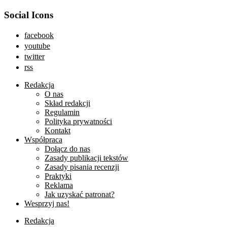
Social Icons
facebook
youtube
twitter
rss
Redakcja
O nas
Skład redakcji
Regulamin
Polityka prywatności
Kontakt
Współpraca
Dołącz do nas
Zasady publikacji tekstów
Zasady pisania recenzji
Praktyki
Reklama
Jak uzyskać patronat?
Wesprzyj nas!
Redakcja