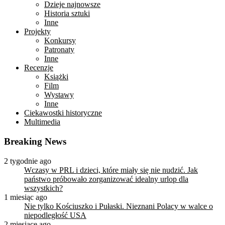
Dzieje najnowsze
Historia sztuki
Inne
Projekty
Konkursy
Patronaty
Inne
Recenzje
Książki
Film
Wystawy
Inne
Ciekawostki historyczne
Multimedia
Breaking News
2 tygodnie ago
Wczasy w PRL i dzieci, które miały się nie nudzić. Jak
państwo próbowało zorganizować idealny urlop dla
wszystkich?
1 miesiąc ago
Nie tylko Kościuszko i Pułaski. Nieznani Polacy w walce o
niepodległość USA
2 miesiące ago