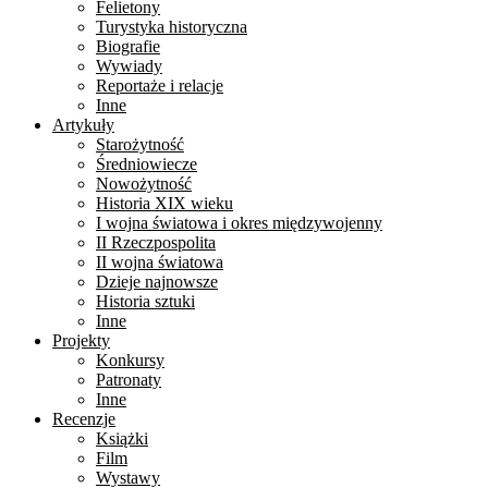
Felietony
Turystyka historyczna
Biografie
Wywiady
Reportaże i relacje
Inne
Artykuły
Starożytność
Średniowiecze
Nowożytność
Historia XIX wieku
I wojna światowa i okres międzywojenny
II Rzeczpospolita
II wojna światowa
Dzieje najnowsze
Historia sztuki
Inne
Projekty
Konkursy
Patronaty
Inne
Recenzje
Książki
Film
Wystawy