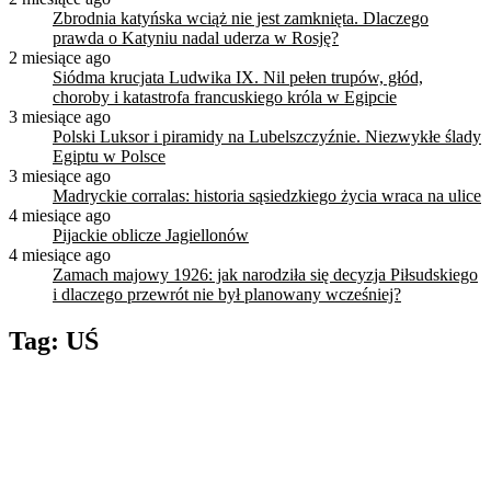
Zbrodnia katyńska wciąż nie jest zamknięta. Dlaczego
prawda o Katyniu nadal uderza w Rosję?
2 miesiące ago
Siódma krucjata Ludwika IX. Nil pełen trupów, głód,
choroby i katastrofa francuskiego króla w Egipcie
3 miesiące ago
Polski Luksor i piramidy na Lubelszczyźnie. Niezwykłe ślady
Egiptu w Polsce
3 miesiące ago
Madryckie corralas: historia sąsiedzkiego życia wraca na ulice
4 miesiące ago
Pijackie oblicze Jagiellonów
4 miesiące ago
Zamach majowy 1926: jak narodziła się decyzja Piłsudskiego
i dlaczego przewrót nie był planowany wcześniej?
Tag:
UŚ