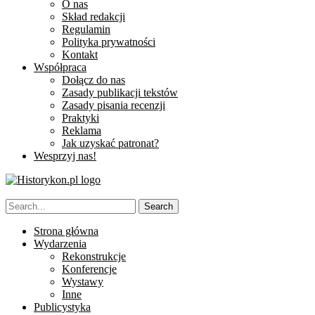
O nas
Skład redakcji
Regulamin
Polityka prywatności
Kontakt
Współpraca
Dołącz do nas
Zasady publikacji tekstów
Zasady pisania recenzji
Praktyki
Reklama
Jak uzyskać patronat?
Wesprzyj nas!
Strona główna
Wydarzenia
Rekonstrukcje
Konferencje
Wystawy
Inne
Publicystyka