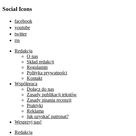
Social Icons
facebook
youtube
twitter
rss
Redakcja
O nas
Skład redakcji
Regulamin
Polityka prywatności
Kontakt
Współpraca
Dołącz do nas
Zasady publikacji tekstów
Zasady pisania recenzji
Praktyki
Reklama
Jak uzyskać patronat?
Wesprzyj nas!
Redakcja