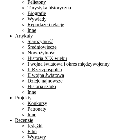
Felietony
Turystyka historyczna
Biografie
Wywiady
Reportaże i relacje
Inne
Artykuły
Starożytność
Średniowiecze
Nowożytność
Historia XIX wieku
I wojna światowa i okres międzywojenny
II Rzeczpospolita
II wojna światowa
Dzieje najnowsze
Historia sztuki
Inne
Projekty
Konkursy
Patronaty
Inne
Recenzje
Książki
Film
Wystawy