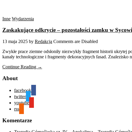
Inne
Wydarzenia
Zaskakujące odkrycie – pozostałości zamku w Sycowi
13 maja 2025
by
Redakcja
Comments are Disabled
Zwykłe prace ziemne odsłoniły niezwykły fragment historii ukrytej 
kanały technologiczne i fragmenty dekoracyjnych fasad. Znalezisko nie
Continue Reading →
About
facebook
twitter
youtube
rss
Komentarze
Tragedia Górnośląska cz. IV – Apokalipsa – Tragedia Górnośl