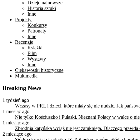
Dzieje najnowsze
Historia sztuki
Inne
Projekty
Konkursy
Patronaty
Inne
Recenzje
Książki
Film
Wystawy
Inne
Ciekawostki historyczne
Multimedia
Breaking News
1 tydzień ago
Wczasy w PRL i dzieci, które miały się nie nudzić. Jak państ
1 miesiąc ago
Nie tylko Kościuszko i Pułaski. Nieznani Polacy w walce o n
1 miesiąc ago
Zbrodnia katyńska wciąż nie jest zamknięta. Dlaczego prawda
2 miesiące ago
Siódma krucjata Ludwika IX. Nil pełen trupów, głód, choroby i