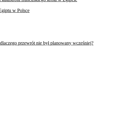
Egiptu w Polsce
 dlaczego przewrót nie był planowany wcześniej?