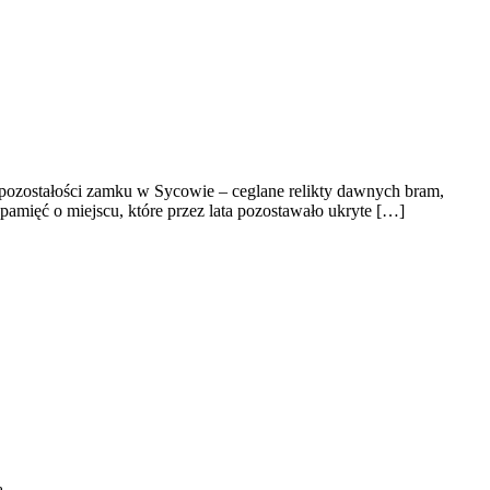
a pozostałości zamku w Sycowie – ceglane relikty dawnych bram,
o pamięć o miejscu, które przez lata pozostawało ukryte […]
ą