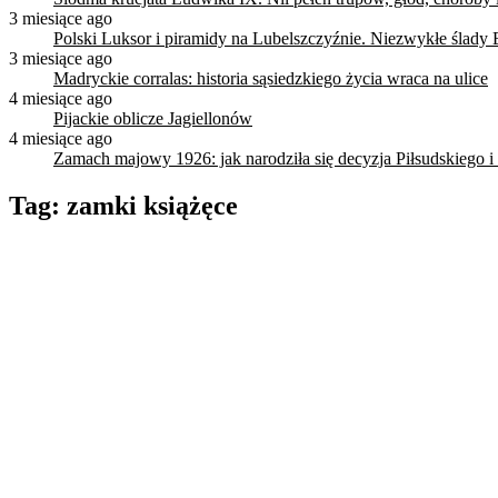
3 miesiące ago
Polski Luksor i piramidy na Lubelszczyźnie. Niezwykłe ślady 
3 miesiące ago
Madryckie corralas: historia sąsiedzkiego życia wraca na ulice
4 miesiące ago
Pijackie oblicze Jagiellonów
4 miesiące ago
Zamach majowy 1926: jak narodziła się decyzja Piłsudskiego i
Tag:
zamki książęce