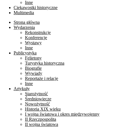
Inne
Ciekawostki historyczne
Multimedia
Strona główna
Wydarzenia
Rekonstrukcje
Konferencje
Wystawy
Inne
Publicystyka
Felietony
Turystyka historyczna
Biografie
Wywiady
Reportaże i relacje
Inne
Artykuły
Starożytność
Średniowiecze
Nowożytność
Historia XIX wieku
I wojna światowa i okres międzywojenny
II Rzeczpospolita
II wojna światowa