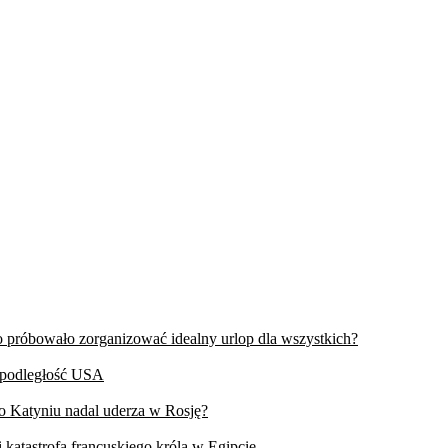
wo próbowało zorganizować idealny urlop dla wszystkich?
iepodległość USA
 o Katyniu nadal uderza w Rosję?
 katastrofa francuskiego króla w Egipcie