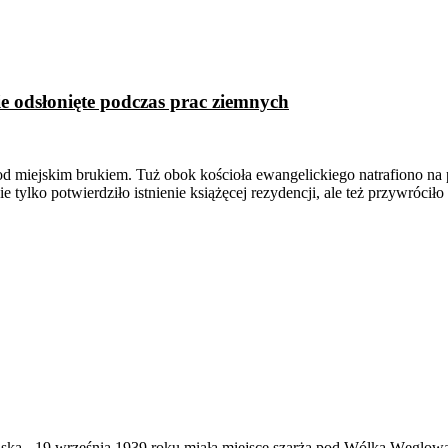
e odsłonięte podczas prac ziemnych
pod miejskim brukiem. Tuż obok kościoła ewangelickiego natrafiono n
 tylko potwierdziło istnienie książęcej rezydencji, ale też przywrócił
ąska
-
19 września 1939 roku miała miejsce szarża pod Wólką Węglow