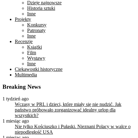
Dzieje najnowsze
Historia sztuki
Inne
Projekty
Konkursy
Patronaty
Inne
Recenzje
Książki
Film
Wystawy
Inne
Ciekawostki historyczne
Multimedia
Breaking News
1 tydzień ago
Wczasy w PRL i dzieci, które miały się nie nudzić. Jak
państwo próbowało zorganizować idealny urlop dla
wszystkich?
1 miesiąc ago
Nie tylko Kościuszko i Pułaski. Nieznani Polacy w walce o
niepodległość USA
1 miesiąc ago