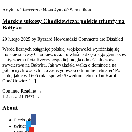
Artykuły historyczne
Nowożytność
Sarmatikon
Morskie sukcesy Chodkiewicza: polskie triumfy na
Bałtyku
20 lutego 2025
by
Ryszard Nowosadzki
Comments are Disabled
Wśród licznych osiągnięć polskiej wojskowości wyróżniają się
morskie sukcesy Chodkiewicza. To właśnie dzięki jego geniuszowi
taktycznemu flota Rzeczypospolitej mogła odnieść kluczowe
zwycięstwa na Bałtyku. Jak wyglądała walka o dominację na
północnych wodach i co zadecydowało o triumfie hetmana? Po
laniu, jakie w 1605 roku sprawił Szwedom hetman Jan Karol
Chodkiewicz […]
Continue Reading →
1
2
3
…
21
Next →
About
facebook
twitter