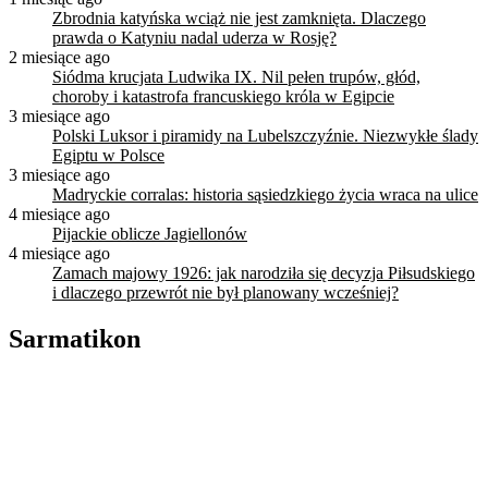
Zbrodnia katyńska wciąż nie jest zamknięta. Dlaczego
prawda o Katyniu nadal uderza w Rosję?
2 miesiące ago
Siódma krucjata Ludwika IX. Nil pełen trupów, głód,
choroby i katastrofa francuskiego króla w Egipcie
3 miesiące ago
Polski Luksor i piramidy na Lubelszczyźnie. Niezwykłe ślady
Egiptu w Polsce
3 miesiące ago
Madryckie corralas: historia sąsiedzkiego życia wraca na ulice
4 miesiące ago
Pijackie oblicze Jagiellonów
4 miesiące ago
Zamach majowy 1926: jak narodziła się decyzja Piłsudskiego
i dlaczego przewrót nie był planowany wcześniej?
Sarmatikon