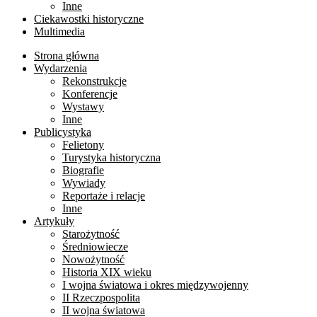
Inne
Ciekawostki historyczne
Multimedia
Strona główna
Wydarzenia
Rekonstrukcje
Konferencje
Wystawy
Inne
Publicystyka
Felietony
Turystyka historyczna
Biografie
Wywiady
Reportaże i relacje
Inne
Artykuły
Starożytność
Średniowiecze
Nowożytność
Historia XIX wieku
I wojna światowa i okres międzywojenny
II Rzeczpospolita
II wojna światowa