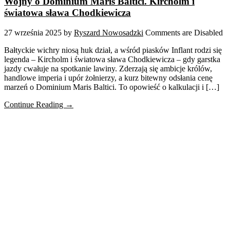
Wojny o Dominium Maris Baltici. Kircholm i
światowa sława Chodkiewicza
27 września 2025
by
Ryszard Nowosadzki
Comments are Disabled
Bałtyckie wichry niosą huk dział, a wśród piasków Inflant rodzi się
legenda – Kircholm i światowa sława Chodkiewicza – gdy garstka
jazdy cwałuje na spotkanie lawiny. Zderzają się ambicje królów,
handlowe imperia i upór żołnierzy, a kurz bitewny odsłania cenę
marzeń o Dominium Maris Baltici. To opowieść o kalkulacji i […]
Continue Reading →