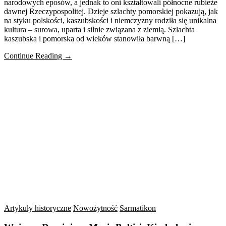
narodowych eposów, a jednak to oni kształtowali północne rubieże
dawnej Rzeczypospolitej. Dzieje szlachty pomorskiej pokazują, jak
na styku polskości, kaszubskości i niemczyzny rodziła się unikalna
kultura – surowa, uparta i silnie związana z ziemią. Szlachta
kaszubska i pomorska od wieków stanowiła barwną […]
Continue Reading →
Artykuły historyczne
Nowożytność
Sarmatikon