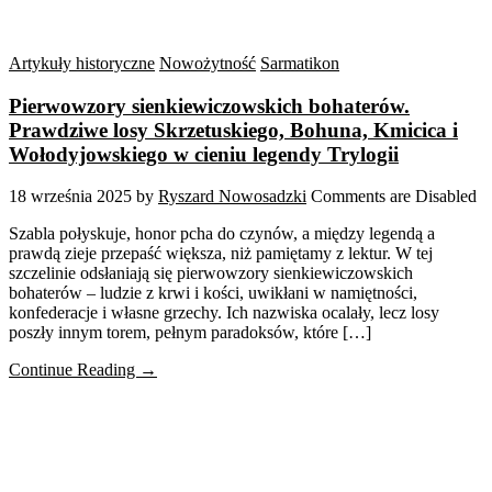
Artykuły historyczne
Nowożytność
Sarmatikon
Pierwowzory sienkiewiczowskich bohaterów.
Prawdziwe losy Skrzetuskiego, Bohuna, Kmicica i
Wołodyjowskiego w cieniu legendy Trylogii
18 września 2025
by
Ryszard Nowosadzki
Comments are Disabled
Szabla połyskuje, honor pcha do czynów, a między legendą a
prawdą zieje przepaść większa, niż pamiętamy z lektur. W tej
szczelinie odsłaniają się pierwowzory sienkiewiczowskich
bohaterów – ludzie z krwi i kości, uwikłani w namiętności,
konfederacje i własne grzechy. Ich nazwiska ocalały, lecz losy
poszły innym torem, pełnym paradoksów, które […]
Continue Reading →