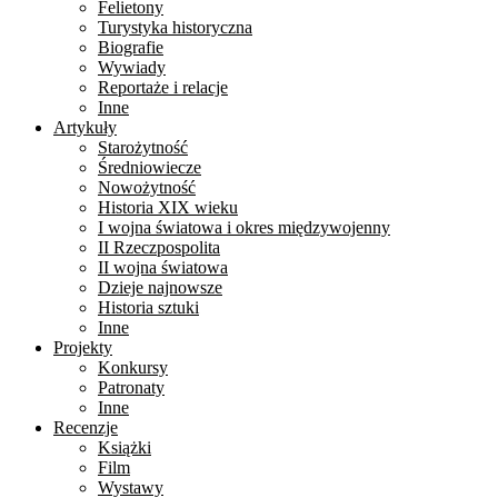
Felietony
Turystyka historyczna
Biografie
Wywiady
Reportaże i relacje
Inne
Artykuły
Starożytność
Średniowiecze
Nowożytność
Historia XIX wieku
I wojna światowa i okres międzywojenny
II Rzeczpospolita
II wojna światowa
Dzieje najnowsze
Historia sztuki
Inne
Projekty
Konkursy
Patronaty
Inne
Recenzje
Książki
Film
Wystawy