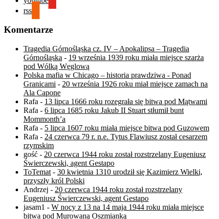
youtube
rss
Komentarze
Tragedia Górnośląska cz. IV – Apokalipsa – Tragedia
Górnośląska
-
19 września 1939 roku miała miejsce szarża
pod Wólką Węglową
Polska mafia w Chicago – historia prawdziwa - Ponad
Granicami
-
20 września 1926 roku miał miejsce zamach na
Ala Capone
Rafa
-
13 lipca 1666 roku rozegrała się bitwa pod Mątwami
Rafa
-
6 lipca 1685 roku Jakub II Stuart stłumił bunt
Mommonth’a
Rafa
-
5 lipca 1607 roku miała miejsce bitwa pod Guzowem
Rafa
-
24 czerwca 79 r. n.e. Tytus Flawiusz został cesarzem
rzymskim
gość
-
20 czerwca 1944 roku został rozstrzelany Eugeniusz
Świerczewski, agent Gestapo
ToTemat
-
30 kwietnia 1310 urodził się Kazimierz Wielki,
przyszły król Polski
Andrzej
-
20 czerwca 1944 roku został rozstrzelany
Eugeniusz Świerczewski, agent Gestapo
jasam1
-
W nocy z 13 na 14 maja 1944 roku miała miejsce
bitwa pod Murowaną Oszmianką