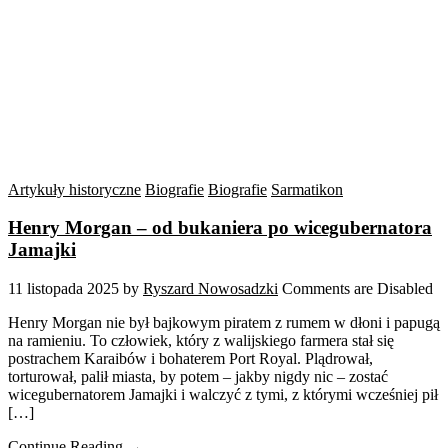
Artykuły historyczne
Biografie
Biografie
Sarmatikon
Henry Morgan – od bukaniera po wicegubernatora
Jamajki
11 listopada 2025
by
Ryszard Nowosadzki
Comments are Disabled
Henry Morgan nie był bajkowym piratem z rumem w dłoni i papugą
na ramieniu. To człowiek, który z walijskiego farmera stał się
postrachem Karaibów i bohaterem Port Royal. Plądrował,
torturował, palił miasta, by potem – jakby nigdy nic – zostać
wicegubernatorem Jamajki i walczyć z tymi, z którymi wcześniej pił
[…]
Continue Reading →