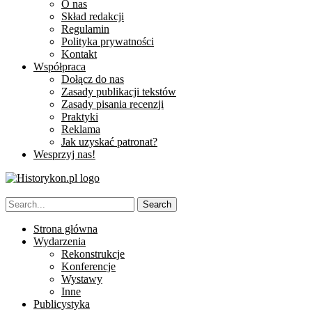
O nas
Skład redakcji
Regulamin
Polityka prywatności
Kontakt
Współpraca
Dołącz do nas
Zasady publikacji tekstów
Zasady pisania recenzji
Praktyki
Reklama
Jak uzyskać patronat?
Wesprzyj nas!
Strona główna
Wydarzenia
Rekonstrukcje
Konferencje
Wystawy
Inne
Publicystyka