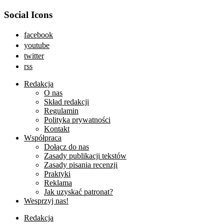
Social Icons
facebook
youtube
twitter
rss
Redakcja
O nas
Skład redakcji
Regulamin
Polityka prywatności
Kontakt
Współpraca
Dołącz do nas
Zasady publikacji tekstów
Zasady pisania recenzji
Praktyki
Reklama
Jak uzyskać patronat?
Wesprzyj nas!
Redakcja