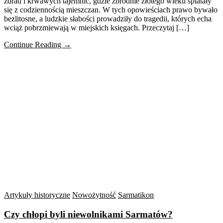
zdrad i krwawych tajemnic, gdzie zbrodnie złotego wieku splatały
się z codziennością mieszczan. W tych opowieściach prawo bywało
bezlitosne, a ludzkie słabości prowadziły do tragedii, których echa
wciąż pobrzmiewają w miejskich księgach. Przeczytaj […]
Continue Reading →
Artykuły historyczne
Nowożytność
Sarmatikon
Czy chłopi byli niewolnikami Sarmatów?