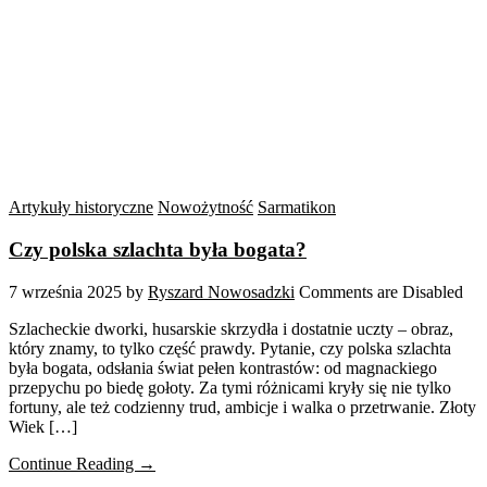
Artykuły historyczne
Nowożytność
Sarmatikon
Czy polska szlachta była bogata?
7 września 2025
by
Ryszard Nowosadzki
Comments are Disabled
Szlacheckie dworki, husarskie skrzydła i dostatnie uczty – obraz,
który znamy, to tylko część prawdy. Pytanie, czy polska szlachta
była bogata, odsłania świat pełen kontrastów: od magnackiego
przepychu po biedę gołoty. Za tymi różnicami kryły się nie tylko
fortuny, ale też codzienny trud, ambicje i walka o przetrwanie. Złoty
Wiek […]
Continue Reading →