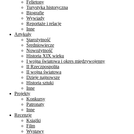
Felietony
Turystyka historyczna
Biografie
Wywiady
Reportaże i relacje
Inne
Artykuły
Starożytność
Średniowiecze
Nowożytność
Historia XIX wieku
I wojna światowa i okres międzywojenny
II Rzeczpospolita
II wojna światowa
Dzieje najnowsze
Historia sztuki
Inne
Projekty
Konkursy
Patronaty
Inne
Recenzje
Książki
Film
Wystawy