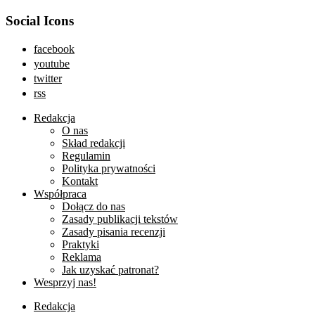
Social Icons
facebook
youtube
twitter
rss
Redakcja
O nas
Skład redakcji
Regulamin
Polityka prywatności
Kontakt
Współpraca
Dołącz do nas
Zasady publikacji tekstów
Zasady pisania recenzji
Praktyki
Reklama
Jak uzyskać patronat?
Wesprzyj nas!
Redakcja