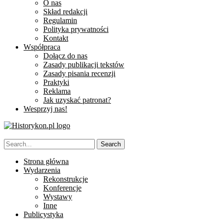
O nas
Skład redakcji
Regulamin
Polityka prywatności
Kontakt
Współpraca
Dołącz do nas
Zasady publikacji tekstów
Zasady pisania recenzji
Praktyki
Reklama
Jak uzyskać patronat?
Wesprzyj nas!
Strona główna
Wydarzenia
Rekonstrukcje
Konferencje
Wystawy
Inne
Publicystyka