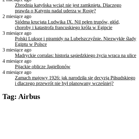
Zbrodnia katyńska wciąż nie jest zamknięta. Dlaczego
prawda o Katyniu nadal uderza w Rosję?
2 miesiące ago
Siódma krucjata Ludwika IX. Nil pełen trupów, głód,
choroby i katastrofa francuskiego króla w Egipcie
3 miesiące ago
Polski Luksor i piramidy na Lubelszczyźnie. Niezwykłe ślady
Egiptu w Polsce
3 miesiące ago
Madryckie corralas: historia sąsiedzkiego życia wraca na ulice
4 miesiące ago
Pijackie oblicze Jagiellonów
4 miesiące ago
Zamach majowy 1926: jak narodziła się decyzja Piłsudskiego
i dlaczego przewrót nie był planowany wcześniej?
Tag:
Airbus