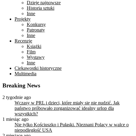
Dzieje najnowsze
Historia sztuki
Inne
Projekty
Konkursy
Patronaty
Inne
Recenzje
Książki
Film
Wystawy
Inne
Ciekawostki historyczne
Multimedia
Breaking News
2 tygodnie ago
Wczasy w PRL i dzieci, które miały się nie nudzić. Jak
państwo próbowało zorganizować idealny urlop dla
wszystkich?
1 miesiąc ago
Nie tylko Kościuszko i Pułaski. Nieznani Polacy w walce o
niepodległość USA
2 miesiące ago