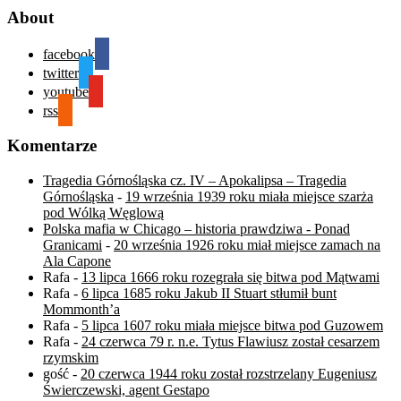
About
facebook
twitter
youtube
rss
Komentarze
Tragedia Górnośląska cz. IV – Apokalipsa – Tragedia
Górnośląska
-
19 września 1939 roku miała miejsce szarża
pod Wólką Węglową
Polska mafia w Chicago – historia prawdziwa - Ponad
Granicami
-
20 września 1926 roku miał miejsce zamach na
Ala Capone
Rafa
-
13 lipca 1666 roku rozegrała się bitwa pod Mątwami
Rafa
-
6 lipca 1685 roku Jakub II Stuart stłumił bunt
Mommonth’a
Rafa
-
5 lipca 1607 roku miała miejsce bitwa pod Guzowem
Rafa
-
24 czerwca 79 r. n.e. Tytus Flawiusz został cesarzem
rzymskim
gość
-
20 czerwca 1944 roku został rozstrzelany Eugeniusz
Świerczewski, agent Gestapo