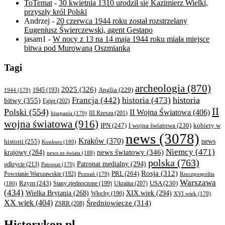
ToTemat
-
30 kwietnia 1310 urodził się Kazimierz Wielki,
przyszły król Polski
Andrzej
-
20 czerwca 1944 roku został rozstrzelany
Eugeniusz Świerczewski, agent Gestapo
jasam1
-
W nocy z 13 na 14 maja 1944 roku miała miejsce
bitwa pod Murowaną Oszmianką
Tagi
archeologia
(870)
2025
(326)
Anglia
(229)
1944
(179)
1945
(193)
historia
Francja
(442)
historia
(473)
bitwy
(355)
Egipt
(202)
II
Polski
(554)
II Wojna Światowa
(406)
III Rzesza
(201)
hiszpania
(179)
wojna światowa
(916)
IPN
(247)
kobiety w
I wojna światowa
(230)
news
(3078)
Kraków
(370)
historii
(255)
news
Konkurs
(180)
Niemcy
(471)
news światowy
(346)
krajowy
(284)
news ze świata
(188)
polska
(763)
Patronat medialny
(294)
odkrycie
(213)
Patronat
(170)
Rosja
(312)
PRL
(264)
Powstanie Warszawskie
(192)
Poznań
(179)
Rzeczpospolita
Warszawa
Rzym
(243)
Ukraina
(207)
USA
(230)
(180)
Stany zjednoczone
(199)
(434)
XIX wiek
(294)
Wielka Brytania
(268)
Włochy
(196)
XVI wiek
(179)
XX wiek
(404)
Średniowiecze
(314)
ZSRR
(208)
Historykon.pl