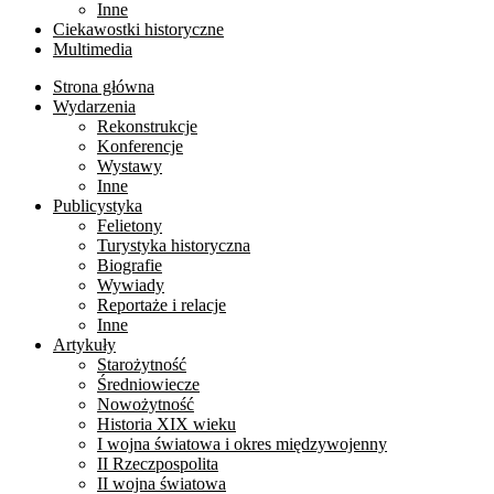
Inne
Ciekawostki historyczne
Multimedia
Strona główna
Wydarzenia
Rekonstrukcje
Konferencje
Wystawy
Inne
Publicystyka
Felietony
Turystyka historyczna
Biografie
Wywiady
Reportaże i relacje
Inne
Artykuły
Starożytność
Średniowiecze
Nowożytność
Historia XIX wieku
I wojna światowa i okres międzywojenny
II Rzeczpospolita
II wojna światowa