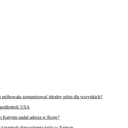
wo próbowało zorganizować idealny urlop dla wszystkich?
iepodległość USA
 o Katyniu nadal uderza w Rosję?
 katastrofa francuskiego króla w Egipcie