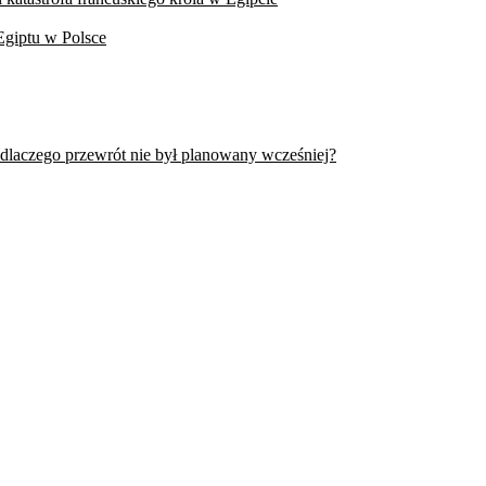
Egiptu w Polsce
 dlaczego przewrót nie był planowany wcześniej?