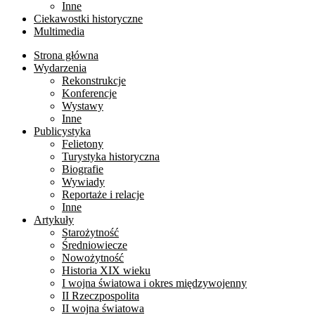
Inne
Ciekawostki historyczne
Multimedia
Strona główna
Wydarzenia
Rekonstrukcje
Konferencje
Wystawy
Inne
Publicystyka
Felietony
Turystyka historyczna
Biografie
Wywiady
Reportaże i relacje
Inne
Artykuły
Starożytność
Średniowiecze
Nowożytność
Historia XIX wieku
I wojna światowa i okres międzywojenny
II Rzeczpospolita
II wojna światowa