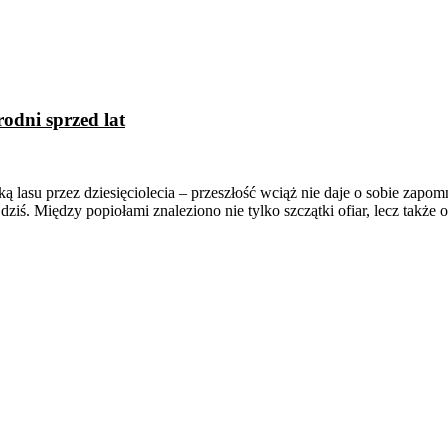
odni sprzed lat
łką lasu przez dziesięciolecia – przeszłość wciąż nie daje o sobie za
ziś. Między popiołami znaleziono nie tylko szczątki ofiar, lecz także 