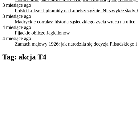
3 miesiące ago
Polski Luksor i piramidy na Lubelszczyźnie. Niezwykłe ślady 
3 miesiące ago
Madryckie corralas: historia sąsiedzkiego życia wraca na ulice
4 miesiące ago
Pijackie oblicze Jagiellonów
4 miesiące ago
Zamach majowy 1926: jak narodziła się decyzja Piłsudskiego i
Tag:
akcja T4