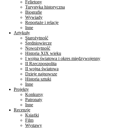
Felietony
Turystyka historyczna
Biografie
Wywiady
Reportaże i relacje
Inne
Artykuły
Starożytność
Średniowiecze
Nowożytność
Historia XIX wieku
I wojna światowa i okres międzywojenny
II Rzeczpospolita
II wojna światowa
Dzieje najnowsze
Historia sztuki
Inne
Projekty
Konkursy
Patronaty
Inne
Recenzje
Książki
Film
Wystawy