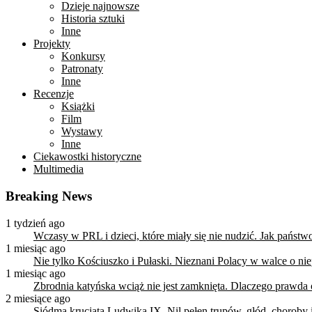
Dzieje najnowsze
Historia sztuki
Inne
Projekty
Konkursy
Patronaty
Inne
Recenzje
Książki
Film
Wystawy
Inne
Ciekawostki historyczne
Multimedia
Breaking News
1 tydzień ago
Wczasy w PRL i dzieci, które miały się nie nudzić. Jak państ
1 miesiąc ago
Nie tylko Kościuszko i Pułaski. Nieznani Polacy w walce o n
1 miesiąc ago
Zbrodnia katyńska wciąż nie jest zamknięta. Dlaczego prawda
2 miesiące ago
Siódma krucjata Ludwika IX. Nil pełen trupów, głód, choroby i