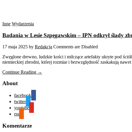
Inne
Wydarzenia
Badania w Lesie Szpęgawskim – IPN odkrył ślady zbr
17 maja 2025
by
Redakcja
Comments are Disabled
Zwęglone drewno, ludzkie kości i milczące artefakty ukryte pod śció
niemieckiej zbrodni, której rozmiar i bezwzględność zaskakują nawet d
Continue Reading →
About
facebook
twitter
youtube
rss
Komentarze