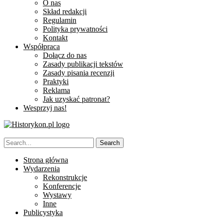
O nas
Skład redakcji
Regulamin
Polityka prywatności
Kontakt
Współpraca
Dołącz do nas
Zasady publikacji tekstów
Zasady pisania recenzji
Praktyki
Reklama
Jak uzyskać patronat?
Wesprzyj nas!
Strona główna
Wydarzenia
Rekonstrukcje
Konferencje
Wystawy
Inne
Publicystyka