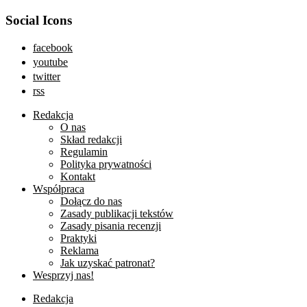
Social Icons
facebook
youtube
twitter
rss
Redakcja
O nas
Skład redakcji
Regulamin
Polityka prywatności
Kontakt
Współpraca
Dołącz do nas
Zasady publikacji tekstów
Zasady pisania recenzji
Praktyki
Reklama
Jak uzyskać patronat?
Wesprzyj nas!
Redakcja