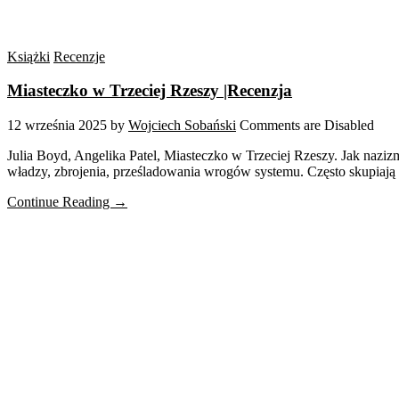
Książki
Recenzje
Miasteczko w Trzeciej Rzeszy |Recenzja
12 września 2025
by
Wojciech Sobański
Comments are Disabled
Julia Boyd, Angelika Patel, Miasteczko w Trzeciej Rzeszy. Jak naziz
władzy, zbrojenia, prześladowania wrogów systemu. Często skupiają 
Continue Reading →