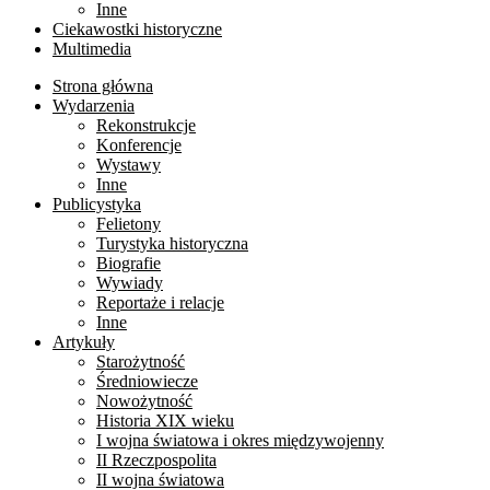
Inne
Ciekawostki historyczne
Multimedia
Strona główna
Wydarzenia
Rekonstrukcje
Konferencje
Wystawy
Inne
Publicystyka
Felietony
Turystyka historyczna
Biografie
Wywiady
Reportaże i relacje
Inne
Artykuły
Starożytność
Średniowiecze
Nowożytność
Historia XIX wieku
I wojna światowa i okres międzywojenny
II Rzeczpospolita
II wojna światowa