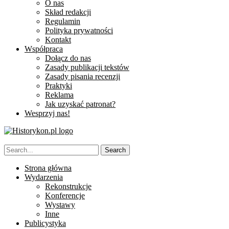
O nas
Skład redakcji
Regulamin
Polityka prywatności
Kontakt
Współpraca
Dołącz do nas
Zasady publikacji tekstów
Zasady pisania recenzji
Praktyki
Reklama
Jak uzyskać patronat?
Wesprzyj nas!
Strona główna
Wydarzenia
Rekonstrukcje
Konferencje
Wystawy
Inne
Publicystyka