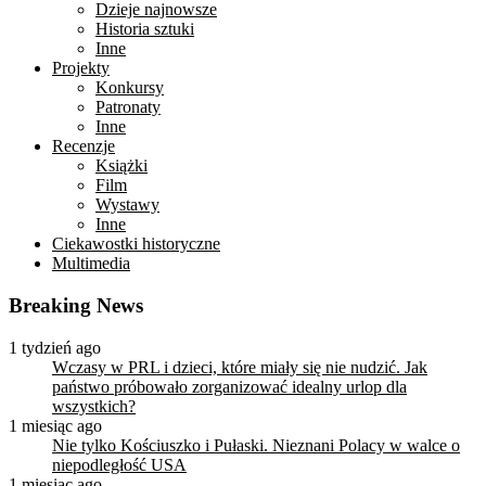
Dzieje najnowsze
Historia sztuki
Inne
Projekty
Konkursy
Patronaty
Inne
Recenzje
Książki
Film
Wystawy
Inne
Ciekawostki historyczne
Multimedia
Breaking News
1 tydzień ago
Wczasy w PRL i dzieci, które miały się nie nudzić. Jak
państwo próbowało zorganizować idealny urlop dla
wszystkich?
1 miesiąc ago
Nie tylko Kościuszko i Pułaski. Nieznani Polacy w walce o
niepodległość USA
1 miesiąc ago