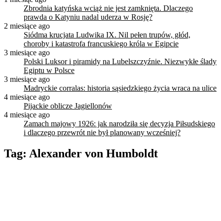
Zbrodnia katyńska wciąż nie jest zamknięta. Dlaczego
prawda o Katyniu nadal uderza w Rosję?
2 miesiące ago
Siódma krucjata Ludwika IX. Nil pełen trupów, głód,
choroby i katastrofa francuskiego króla w Egipcie
3 miesiące ago
Polski Luksor i piramidy na Lubelszczyźnie. Niezwykłe ślady
Egiptu w Polsce
3 miesiące ago
Madryckie corralas: historia sąsiedzkiego życia wraca na ulice
4 miesiące ago
Pijackie oblicze Jagiellonów
4 miesiące ago
Zamach majowy 1926: jak narodziła się decyzja Piłsudskiego
i dlaczego przewrót nie był planowany wcześniej?
Tag:
Alexander von Humboldt