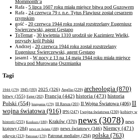
Mommonth’a
Rafa
-
5 lipca 1607 roku miała miejsce bitwa pod Guzowem
Rafa
-
24 czerwca 79 r. n.e. Tytus Flawiusz został cesarzem
rzymskim
gość
-
20 czerwca 1944 roku został rozstrzelany Eugeniusz
Świerczewski, agent Gestapo
ToTemat
-
30 kwietnia 1310 urodził się Kazimierz Wielki,
przyszły król Polski
Andrzej
-
20 czerwca 1944 roku został rozstrzelany
Eugeniusz Świerczewski, agent Gestapo
jasam1
-
W nocy z 13 na 14 maja 1944 roku miała miejsce
bitwa pod Murowaną Oszmianką
Tagi
archeologia
(870)
2025
(326)
Anglia
(229)
1944
(179)
1945
(193)
historia
Francja
(442)
historia
(473)
bitwy
(355)
Egipt
(202)
II
Polski
(554)
II Wojna Światowa
(406)
III Rzesza
(201)
hiszpania
(179)
wojna światowa
(916)
IPN
(247)
kobiety w
I wojna światowa
(230)
news
(3078)
Kraków
(370)
historii
(255)
news
Konkurs
(180)
Niemcy
(471)
news światowy
(346)
krajowy
(284)
news ze świata
(188)
polska
(763)
Patronat medialny
(294)
odkrycie
(213)
Patronat
(170)