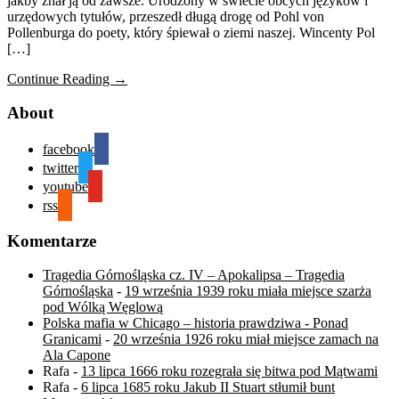
jakby znał ją od zawsze. Urodzony w świecie obcych języków i
urzędowych tytułów, przeszedł długą drogę od Pohl von
Pollenburga do poety, który śpiewał o ziemi naszej. Wincenty Pol
[…]
Continue Reading →
About
facebook
twitter
youtube
rss
Komentarze
Tragedia Górnośląska cz. IV – Apokalipsa – Tragedia
Górnośląska
-
19 września 1939 roku miała miejsce szarża
pod Wólką Węglową
Polska mafia w Chicago – historia prawdziwa - Ponad
Granicami
-
20 września 1926 roku miał miejsce zamach na
Ala Capone
Rafa
-
13 lipca 1666 roku rozegrała się bitwa pod Mątwami
Rafa
-
6 lipca 1685 roku Jakub II Stuart stłumił bunt