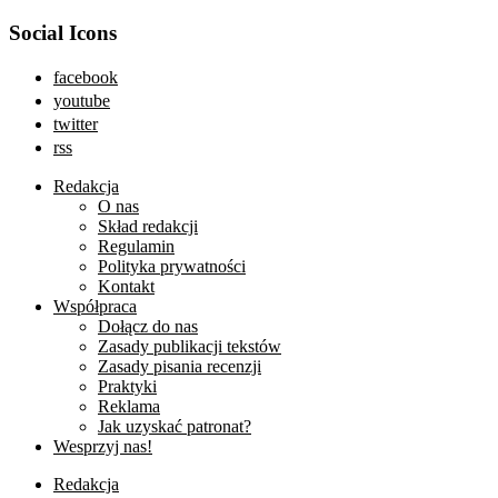
Social Icons
facebook
youtube
twitter
rss
Redakcja
O nas
Skład redakcji
Regulamin
Polityka prywatności
Kontakt
Współpraca
Dołącz do nas
Zasady publikacji tekstów
Zasady pisania recenzji
Praktyki
Reklama
Jak uzyskać patronat?
Wesprzyj nas!
Redakcja