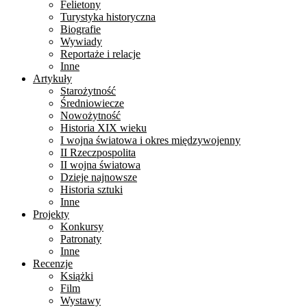
Felietony
Turystyka historyczna
Biografie
Wywiady
Reportaże i relacje
Inne
Artykuły
Starożytność
Średniowiecze
Nowożytność
Historia XIX wieku
I wojna światowa i okres międzywojenny
II Rzeczpospolita
II wojna światowa
Dzieje najnowsze
Historia sztuki
Inne
Projekty
Konkursy
Patronaty
Inne
Recenzje
Książki
Film
Wystawy