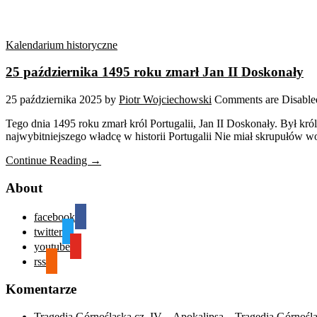
Kalendarium historyczne
25 października 1495 roku zmarł Jan II Doskonały
25 października 2025
by
Piotr Wojciechowski
Comments are Disable
Tego dnia 1495 roku zmarł król Portugalii, Jan II Doskonały. Był kr
najwybitniejszego władcę w historii Portugalii Nie miał skrupułów 
Continue Reading →
About
facebook
twitter
youtube
rss
Komentarze
Tragedia Górnośląska cz. IV – Apokalipsa – Tragedia Górnośl