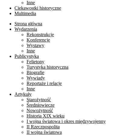
Inne
Ciekawostki historyczne
Multimedia
Strona główna
Wydarzenia
Rekonstrukcje
Konferencje
Wystawy
Inne
Publicystyka
Felietony
Turystyka historyczna
Biografie
Wywiady
Reportaże i relacje
Inne
Artykuły
Starożytność
Średniowiecze
Nowożytność
Historia XIX wieku
I wojna światowa i okres międzywojenny
II Rzeczpospolita
II wojna światowa