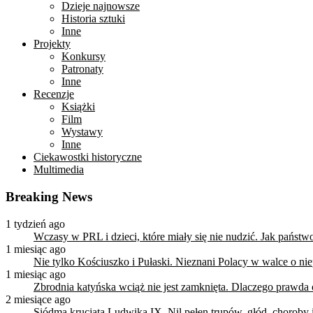
Dzieje najnowsze
Historia sztuki
Inne
Projekty
Konkursy
Patronaty
Inne
Recenzje
Książki
Film
Wystawy
Inne
Ciekawostki historyczne
Multimedia
Breaking News
1 tydzień ago
Wczasy w PRL i dzieci, które miały się nie nudzić. Jak państ
1 miesiąc ago
Nie tylko Kościuszko i Pułaski. Nieznani Polacy w walce o n
1 miesiąc ago
Zbrodnia katyńska wciąż nie jest zamknięta. Dlaczego prawda
2 miesiące ago
Siódma krucjata Ludwika IX. Nil pełen trupów, głód, choroby i