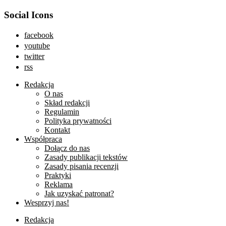
Social Icons
facebook
youtube
twitter
rss
Redakcja
O nas
Skład redakcji
Regulamin
Polityka prywatności
Kontakt
Współpraca
Dołącz do nas
Zasady publikacji tekstów
Zasady pisania recenzji
Praktyki
Reklama
Jak uzyskać patronat?
Wesprzyj nas!
Redakcja