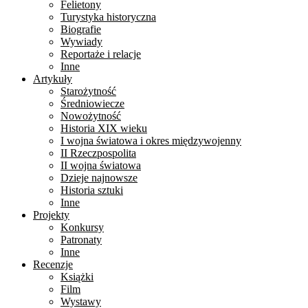
Felietony
Turystyka historyczna
Biografie
Wywiady
Reportaże i relacje
Inne
Artykuły
Starożytność
Średniowiecze
Nowożytność
Historia XIX wieku
I wojna światowa i okres międzywojenny
II Rzeczpospolita
II wojna światowa
Dzieje najnowsze
Historia sztuki
Inne
Projekty
Konkursy
Patronaty
Inne
Recenzje
Książki
Film
Wystawy