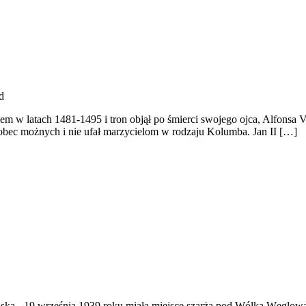
d
ólem w latach 1481-1495 i tron objął po śmierci swojego ojca, Alfonsa
wobec możnych i nie ufał marzycielom w rodzaju Kolumba. Jan II […]
ąska
-
19 września 1939 roku miała miejsce szarża pod Wólką Węglow