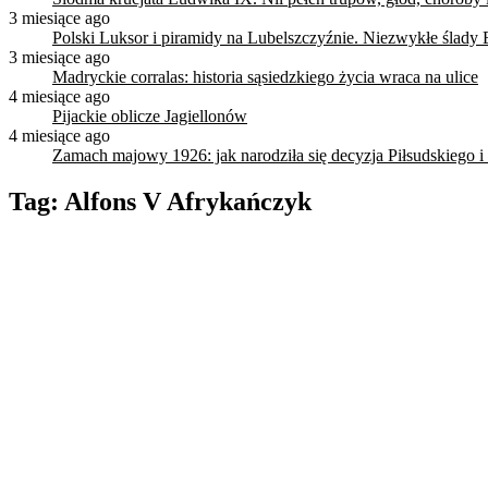
3 miesiące ago
Polski Luksor i piramidy na Lubelszczyźnie. Niezwykłe ślady 
3 miesiące ago
Madryckie corralas: historia sąsiedzkiego życia wraca na ulice
4 miesiące ago
Pijackie oblicze Jagiellonów
4 miesiące ago
Zamach majowy 1926: jak narodziła się decyzja Piłsudskiego i
Tag:
Alfons V Afrykańczyk