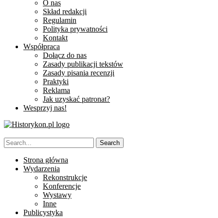
O nas
Skład redakcji
Regulamin
Polityka prywatności
Kontakt
Współpraca
Dołącz do nas
Zasady publikacji tekstów
Zasady pisania recenzji
Praktyki
Reklama
Jak uzyskać patronat?
Wesprzyj nas!
Strona główna
Wydarzenia
Rekonstrukcje
Konferencje
Wystawy
Inne
Publicystyka