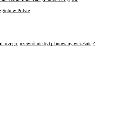
Egiptu w Polsce
 dlaczego przewrót nie był planowany wcześniej?