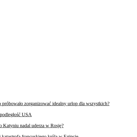
wo próbowało zorganizować idealny urlop dla wszystkich?
iepodległość USA
 o Katyniu nadal uderza w Rosję?
 katastrofa francuskiego króla w Egipcie