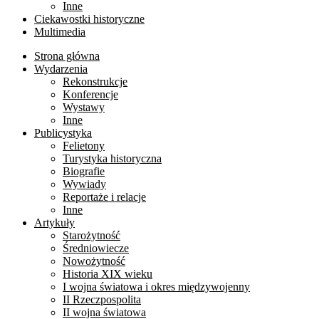
Inne
Ciekawostki historyczne
Multimedia
Strona główna
Wydarzenia
Rekonstrukcje
Konferencje
Wystawy
Inne
Publicystyka
Felietony
Turystyka historyczna
Biografie
Wywiady
Reportaże i relacje
Inne
Artykuły
Starożytność
Średniowiecze
Nowożytność
Historia XIX wieku
I wojna światowa i okres międzywojenny
II Rzeczpospolita
II wojna światowa