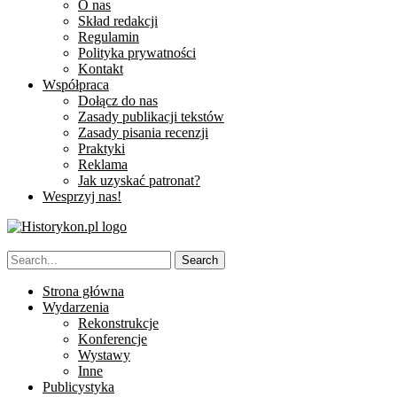
O nas
Skład redakcji
Regulamin
Polityka prywatności
Kontakt
Współpraca
Dołącz do nas
Zasady publikacji tekstów
Zasady pisania recenzji
Praktyki
Reklama
Jak uzyskać patronat?
Wesprzyj nas!
Strona główna
Wydarzenia
Rekonstrukcje
Konferencje
Wystawy
Inne
Publicystyka