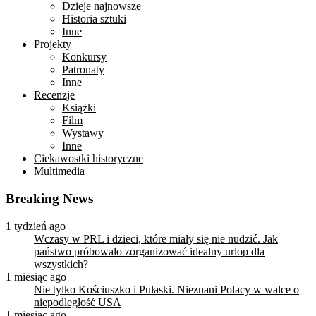
Dzieje najnowsze
Historia sztuki
Inne
Projekty
Konkursy
Patronaty
Inne
Recenzje
Książki
Film
Wystawy
Inne
Ciekawostki historyczne
Multimedia
Breaking News
1 tydzień ago
Wczasy w PRL i dzieci, które miały się nie nudzić. Jak
państwo próbowało zorganizować idealny urlop dla
wszystkich?
1 miesiąc ago
Nie tylko Kościuszko i Pułaski. Nieznani Polacy w walce o
niepodległość USA
1 miesiąc ago