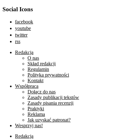
Social Icons
facebook
youtube
twitter
rss
Redakcja
O nas
Skład redakcji
Regulamin
Polityka prywatności
Kontakt
Współpraca
Dołącz do nas
Zasady publikacji tekstów
Zasady pisania recenzji
Praktyki
Reklama
Jak uzyskać patronat?
Wesprzyj nas!
Redakcja