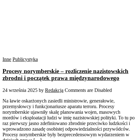
Inne
Publicystyka
Procesy norymberskie – rozliczenie nazistowskich
zbrodni i początek prawa międzynarodowego
24 września 2025
by
Redakcja
Comments are Disabled
Na ławie oskarżonych zasiedli ministrowie, generałowie,
przemysłowcy i funkcjonariusze aparatu terroru. Procesy
norymberskie ujawniły skalę planowania wojen, masowych
mordów i eksploatacji ludzi w imię nazistowskiej polityki. To tu po
raz pierwszy jasno zdefiniowano zbrodnie przeciwko ludzkości i
wprowadzono zasadę osobistej odpowiedzialności przywódców.
Procesy norymberskie były bezprecedensowym wydarzeniem w