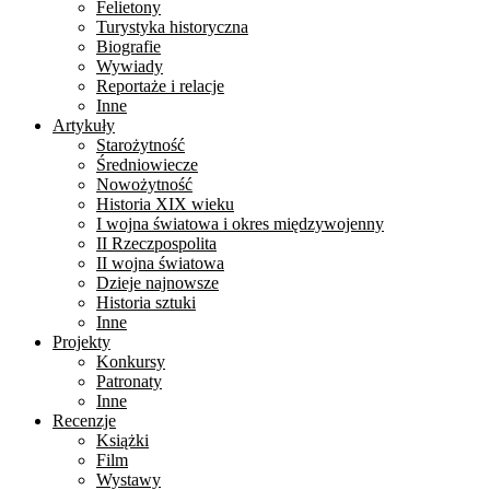
Felietony
Turystyka historyczna
Biografie
Wywiady
Reportaże i relacje
Inne
Artykuły
Starożytność
Średniowiecze
Nowożytność
Historia XIX wieku
I wojna światowa i okres międzywojenny
II Rzeczpospolita
II wojna światowa
Dzieje najnowsze
Historia sztuki
Inne
Projekty
Konkursy
Patronaty
Inne
Recenzje
Książki
Film
Wystawy