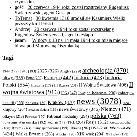
rzymskim
gość
-
20 czerwca 1944 roku został rozstrzelany Eugeniusz
Świerczewski, agent Gestapo
ToTemat
-
30 kwietnia 1310 urodził się Kazimierz Wielki,
przyszły król Polski
Andrzej
-
20 czerwca 1944 roku został rozstrzelany
Eugeniusz Świerczewski, agent Gestapo
jasam1
-
W nocy z 13 na 14 maja 1944 roku miała miejsce
bitwa pod Murowaną Oszmianką
Tagi
archeologia
(870)
2025
(326)
Anglia
(229)
1944
(179)
1945
(193)
historia
Francja
(442)
historia
(473)
bitwy
(355)
Egipt
(202)
II
Polski
(554)
II Wojna Światowa
(406)
III Rzesza
(201)
hiszpania
(179)
wojna światowa
(916)
IPN
(247)
kobiety w
I wojna światowa
(230)
news
(3078)
Kraków
(370)
historii
(255)
news
Konkurs
(180)
Niemcy
(471)
news światowy
(346)
krajowy
(284)
news ze świata
(188)
polska
(763)
Patronat medialny
(294)
odkrycie
(213)
Patronat
(170)
Rosja
(312)
PRL
(264)
Powstanie Warszawskie
(192)
Poznań
(179)
Rzeczpospolita
Warszawa
Rzym
(243)
Ukraina
(207)
USA
(230)
(180)
Stany zjednoczone
(199)
(434)
XIX wiek
(294)
Wielka Brytania
(268)
Włochy
(196)
XVI wiek
(179)