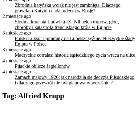
Zbrodnia katyńska wciąż nie jest zamknięta. Dlaczego
prawda o Katyniu nadal uderza w Rosję?
2 miesiące ago
Siódma krucjata Ludwika IX. Nil pełen trupów, głód,
choroby i katastrofa francuskiego króla w Egipcie
3 miesiące ago
Polski Luksor i piramidy na Lubelszczyźnie. Niezwykłe ślady
Egiptu w Polsce
3 miesiące ago
Madryckie corralas: historia sąsiedzkiego życia wraca na ulice
4 miesiące ago
Pijackie oblicze Jagiellonów
4 miesiące ago
Zamach majowy 1926: jak narodziła się decyzja Piłsudskiego
i dlaczego przewrót nie był planowany wcześniej?
Tag:
Alfried Krupp