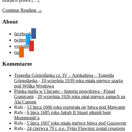
dziejach prawa […]
Continue Reading →
About
facebook
twitter
youtube
rss
Komentarze
Tragedia Górnośląska cz. IV – Apokalipsa – Tragedia
Górnośląska
-
19 września 1939 roku miała miejsce szarża
pod Wólką Węglową
Polska mafia w Chicago – historia prawdziwa - Ponad
Granicami
-
20 września 1926 roku miał miejsce zamach na
Ala Capone
Rafa
-
13 lipca 1666 roku rozegrała się bitwa pod Mątwami
Rafa
-
6 lipca 1685 roku Jakub II Stuart stłumił bunt
Mommonth’a
Rafa
-
5 lipca 1607 roku miała miejsce bitwa pod Guzowem
Rafa
-
24 czerwca 79 r. n.e. Tytus Flawiusz został cesarzem