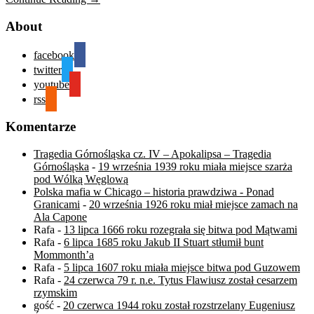
About
facebook
twitter
youtube
rss
Komentarze
Tragedia Górnośląska cz. IV – Apokalipsa – Tragedia
Górnośląska
-
19 września 1939 roku miała miejsce szarża
pod Wólką Węglową
Polska mafia w Chicago – historia prawdziwa - Ponad
Granicami
-
20 września 1926 roku miał miejsce zamach na
Ala Capone
Rafa
-
13 lipca 1666 roku rozegrała się bitwa pod Mątwami
Rafa
-
6 lipca 1685 roku Jakub II Stuart stłumił bunt
Mommonth’a
Rafa
-
5 lipca 1607 roku miała miejsce bitwa pod Guzowem
Rafa
-
24 czerwca 79 r. n.e. Tytus Flawiusz został cesarzem
rzymskim
gość
-
20 czerwca 1944 roku został rozstrzelany Eugeniusz