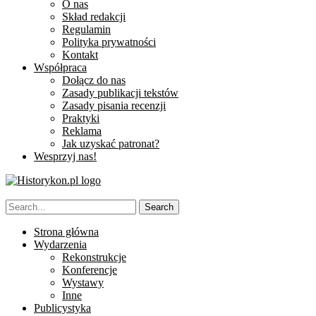
O nas
Skład redakcji
Regulamin
Polityka prywatności
Kontakt
Współpraca
Dołącz do nas
Zasady publikacji tekstów
Zasady pisania recenzji
Praktyki
Reklama
Jak uzyskać patronat?
Wesprzyj nas!
Strona główna
Wydarzenia
Rekonstrukcje
Konferencje
Wystawy
Inne
Publicystyka