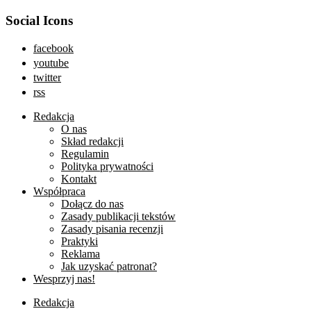
Social Icons
facebook
youtube
twitter
rss
Redakcja
O nas
Skład redakcji
Regulamin
Polityka prywatności
Kontakt
Współpraca
Dołącz do nas
Zasady publikacji tekstów
Zasady pisania recenzji
Praktyki
Reklama
Jak uzyskać patronat?
Wesprzyj nas!
Redakcja