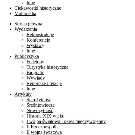
Inne
Ciekawostki historyczne
Multimedia
Strona główna
Wydarzenia
Rekonstrukcje
Konferencje
Wystawy
Inne
Publicystyka
Felietony
Turystyka historyczna
Biografie
Wywiady
Reportaże i relacje
Inne
Artykuły
Starożytność
Średniowiecze
Nowożytność
Historia XIX wieku
I wojna światowa i okres międzywojenny
II Rzeczpospolita
II wojna światowa