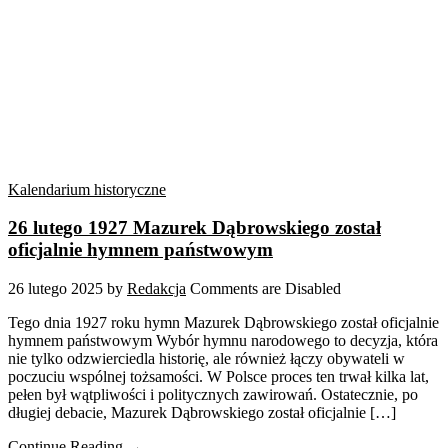
Kalendarium historyczne
26 lutego 1927 Mazurek Dąbrowskiego został
oficjalnie hymnem państwowym
26 lutego 2025
by
Redakcja
Comments are Disabled
Tego dnia 1927 roku hymn Mazurek Dąbrowskiego został oficjalnie
hymnem państwowym Wybór hymnu narodowego to decyzja, która
nie tylko odzwierciedla historię, ale również łączy obywateli w
poczuciu wspólnej tożsamości. W Polsce proces ten trwał kilka lat,
pełen był wątpliwości i politycznych zawirowań. Ostatecznie, po
długiej debacie, Mazurek Dąbrowskiego został oficjalnie […]
Continue Reading →