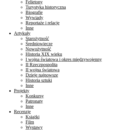
Felietony
Turystyka historyczna
Biografie
Wywiady
Reportaże i relacje
Inne
Artykuły
Starożytność
Średniowiecze
Nowożytność
Historia XIX wieku
I wojna światowa i okres międzywojenny
II Rzeczpospolita
II wojna światowa
Dzieje najnowsze
Historia sztuki
Inne
Projekty
Konkursy
Patronaty
Inne
Recenzje
Książki
Film
Wystawy