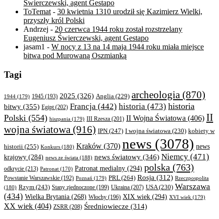
Świerczewski, agent Gestapo
ToTemat
-
30 kwietnia 1310 urodził się Kazimierz Wielki,
przyszły król Polski
Andrzej
-
20 czerwca 1944 roku został rozstrzelany
Eugeniusz Świerczewski, agent Gestapo
jasam1
-
W nocy z 13 na 14 maja 1944 roku miała miejsce
bitwa pod Murowaną Oszmianką
Tagi
archeologia
(870)
2025
(326)
Anglia
(229)
1944
(179)
1945
(193)
historia
Francja
(442)
historia
(473)
bitwy
(355)
Egipt
(202)
II
Polski
(554)
II Wojna Światowa
(406)
III Rzesza
(201)
hiszpania
(179)
wojna światowa
(916)
IPN
(247)
kobiety w
I wojna światowa
(230)
news
(3078)
Kraków
(370)
historii
(255)
news
Konkurs
(180)
Niemcy
(471)
news światowy
(346)
krajowy
(284)
news ze świata
(188)
polska
(763)
Patronat medialny
(294)
odkrycie
(213)
Patronat
(170)
Rosja
(312)
PRL
(264)
Powstanie Warszawskie
(192)
Poznań
(179)
Rzeczpospolita
Warszawa
Rzym
(243)
Ukraina
(207)
USA
(230)
(180)
Stany zjednoczone
(199)
(434)
XIX wiek
(294)
Wielka Brytania
(268)
Włochy
(196)
XVI wiek
(179)
XX wiek
(404)
Średniowiecze
(314)
ZSRR
(208)