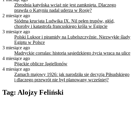
Zbrodnia katyńska wciąż nie jest zamknięta. Dlaczego
prawda o Katyniu nadal uderza w Rosję?
2 miesiące ago
Siódma krucjata Ludwika IX. Nil pełen trupów, głód,
choroby i katastrofa francuskiego króla w Egipcie
3 miesiące ago
Polski Luksor i piramidy na Lubelszczyźnie. Niezwykłe ślady
Egiptu w Polsce
3 miesiące ago
Madryckie corralas: historia sąsiedzkiego życia wraca na ulice
4 miesiące ago
Pijackie oblicze Jagiellonów
4 miesiące ago
Zamach majowy 1926: jak narodziła się decyzja Piłsudskiego
i dlaczego przewrót nie był planowany wcześniej?
Tag:
Alojzy Feliński