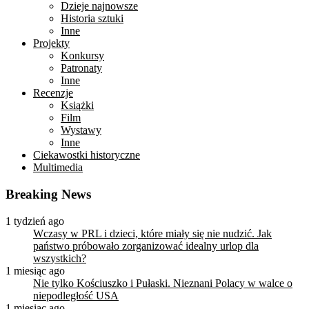
Dzieje najnowsze
Historia sztuki
Inne
Projekty
Konkursy
Patronaty
Inne
Recenzje
Książki
Film
Wystawy
Inne
Ciekawostki historyczne
Multimedia
Breaking News
1 tydzień ago
Wczasy w PRL i dzieci, które miały się nie nudzić. Jak
państwo próbowało zorganizować idealny urlop dla
wszystkich?
1 miesiąc ago
Nie tylko Kościuszko i Pułaski. Nieznani Polacy w walce o
niepodległość USA
1 miesiąc ago