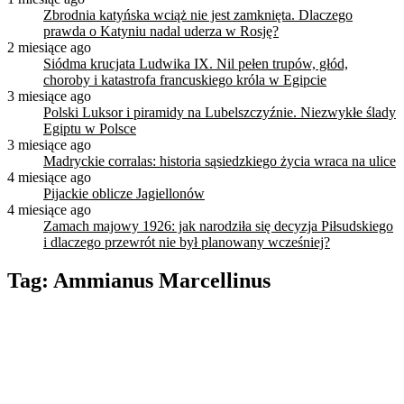
Zbrodnia katyńska wciąż nie jest zamknięta. Dlaczego
prawda o Katyniu nadal uderza w Rosję?
2 miesiące ago
Siódma krucjata Ludwika IX. Nil pełen trupów, głód,
choroby i katastrofa francuskiego króla w Egipcie
3 miesiące ago
Polski Luksor i piramidy na Lubelszczyźnie. Niezwykłe ślady
Egiptu w Polsce
3 miesiące ago
Madryckie corralas: historia sąsiedzkiego życia wraca na ulice
4 miesiące ago
Pijackie oblicze Jagiellonów
4 miesiące ago
Zamach majowy 1926: jak narodziła się decyzja Piłsudskiego
i dlaczego przewrót nie był planowany wcześniej?
Tag:
Ammianus Marcellinus