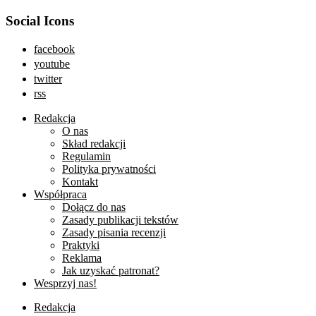
Social Icons
facebook
youtube
twitter
rss
Redakcja
O nas
Skład redakcji
Regulamin
Polityka prywatności
Kontakt
Współpraca
Dołącz do nas
Zasady publikacji tekstów
Zasady pisania recenzji
Praktyki
Reklama
Jak uzyskać patronat?
Wesprzyj nas!
Redakcja