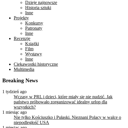
Dzieje najnowsze
Historia sztuki
Inne
Projekty
Konkursy
Patronaty
Inne
Recenzje
Książki
Film
Wystawy
Inne
Ciekawostki historyczne
Multimedia
Breaking News
1 tydzień ago
Wczasy w PRL i dzieci, które miały się nie nudzić. Jak
państwo próbowało zorganizować idealny urlop dla
wszystkich?
1 miesiąc ago
Nie tylko Kościuszko i Pułaski. Nieznani Polacy w walce o
niepodległość USA
1 miesiąc ago