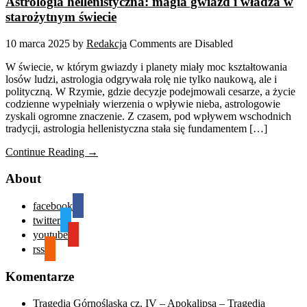
Astrologia hellenistyczna: magia gwiazd i władza w
starożytnym świecie
10 marca 2025
by
Redakcja
Comments are Disabled
W świecie, w którym gwiazdy i planety miały moc kształtowania
losów ludzi, astrologia odgrywała rolę nie tylko naukową, ale i
polityczną. W Rzymie, gdzie decyzje podejmowali cesarze, a życie
codzienne wypełniały wierzenia o wpływie nieba, astrologowie
zyskali ogromne znaczenie. Z czasem, pod wpływem wschodnich
tradycji, astrologia hellenistyczna stała się fundamentem […]
Continue Reading →
About
facebook
twitter
youtube
rss
Komentarze
Tragedia Górnośląska cz. IV – Apokalipsa – Tragedia