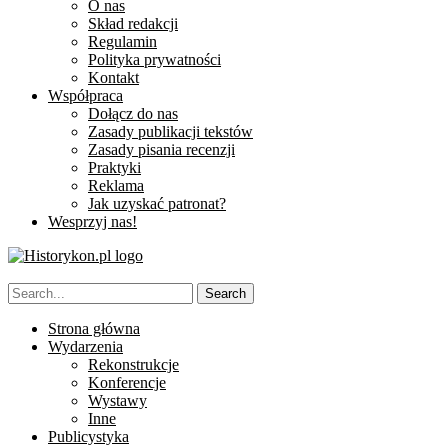
O nas
Skład redakcji
Regulamin
Polityka prywatności
Kontakt
Współpraca
Dołącz do nas
Zasady publikacji tekstów
Zasady pisania recenzji
Praktyki
Reklama
Jak uzyskać patronat?
Wesprzyj nas!
Strona główna
Wydarzenia
Rekonstrukcje
Konferencje
Wystawy
Inne
Publicystyka