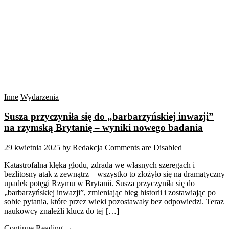
Inne
Wydarzenia
Susza przyczyniła się do „barbarzyńskiej inwazji”
na rzymską Brytanię – wyniki nowego badania
29 kwietnia 2025
by
Redakcja
Comments are Disabled
Katastrofalna klęka głodu, zdrada we własnych szeregach i
bezlitosny atak z zewnątrz – wszystko to złożyło się na dramatyczny
upadek potęgi Rzymu w Brytanii. Susza przyczyniła się do
„barbarzyńskiej inwazji”, zmieniając bieg historii i zostawiając po
sobie pytania, które przez wieki pozostawały bez odpowiedzi. Teraz
naukowcy znaleźli klucz do tej […]
Continue Reading →