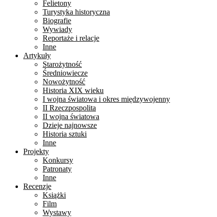
Felietony
Turystyka historyczna
Biografie
Wywiady
Reportaże i relacje
Inne
Artykuły
Starożytność
Średniowiecze
Nowożytność
Historia XIX wieku
I wojna światowa i okres międzywojenny
II Rzeczpospolita
II wojna światowa
Dzieje najnowsze
Historia sztuki
Inne
Projekty
Konkursy
Patronaty
Inne
Recenzje
Książki
Film
Wystawy