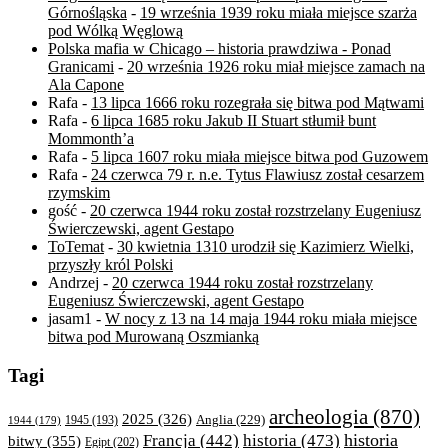
Górnośląska
-
19 września 1939 roku miała miejsce szarża
pod Wólką Węglową
Polska mafia w Chicago – historia prawdziwa - Ponad
Granicami
-
20 września 1926 roku miał miejsce zamach na
Ala Capone
Rafa
-
13 lipca 1666 roku rozegrała się bitwa pod Mątwami
Rafa
-
6 lipca 1685 roku Jakub II Stuart stłumił bunt
Mommonth’a
Rafa
-
5 lipca 1607 roku miała miejsce bitwa pod Guzowem
Rafa
-
24 czerwca 79 r. n.e. Tytus Flawiusz został cesarzem
rzymskim
gość
-
20 czerwca 1944 roku został rozstrzelany Eugeniusz
Świerczewski, agent Gestapo
ToTemat
-
30 kwietnia 1310 urodził się Kazimierz Wielki,
przyszły król Polski
Andrzej
-
20 czerwca 1944 roku został rozstrzelany
Eugeniusz Świerczewski, agent Gestapo
jasam1
-
W nocy z 13 na 14 maja 1944 roku miała miejsce
bitwa pod Murowaną Oszmianką
Tagi
archeologia
(870)
2025
(326)
Anglia
(229)
1944
(179)
1945
(193)
historia
Francja
(442)
historia
(473)
bitwy
(355)
Egipt
(202)