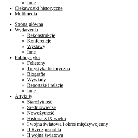
Inne
Ciekawostki historyczne
Multimedia
Strona główna
Wydarzenia
Rekonstrukcje
Konferencje
Wystawy
Inne
Publicystyka
Felietony
Turystyka historyczna
Biografie
Wywiady
Reportaże i relacje
Inne
Artykuły
Starożytność
Średniowiecze
Nowożytność
Historia XIX wieku
I wojna światowa i okres międzywojenny
II Rzeczpospolita
II wojna światowa