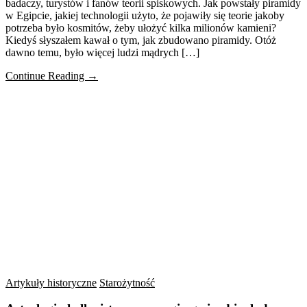
badaczy, turystów i fanów teorii spiskowych. Jak powstały piramidy
w Egipcie, jakiej technologii użyto, że pojawiły się teorie jakoby
potrzeba było kosmitów, żeby ułożyć kilka milionów kamieni?
Kiedyś słyszałem kawał o tym, jak zbudowano piramidy. Otóż
dawno temu, było więcej ludzi mądrych […]
Continue Reading →
Artykuły historyczne
Starożytność