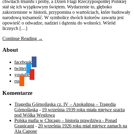
chwilach triumfu i próby, a Dzień Flagi Rzeczypospolitej Polskiej
stał się ich wyjątkowym świętem. Wydarzenie to, głęboko
zakorzenione w historii, przypomina o wartościach, które budowały
narodową tożsamość. W symbolice dwóch kolorów zawarta jest
opowieść o odwadze, nadziei i dążeniu do wolności. Wśród
licznych […]
Continue Reading →
About
facebook
twitter
youtube
rss
Komentarze
Tragedia Górnośląska cz. IV – Apokalipsa – Tragedia
Górnośląska
-
19 września 1939 roku miała miejsce szarża
pod Wólką Węglową
Polska mafia w Chicago – historia prawdziwa - Ponad
Granicami
-
20 września 1926 roku miał miejsce zamach na
Ala Capone