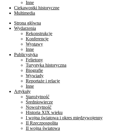
Inne
Ciekawostki historyczne
Multimedia
Strona główna
Wydarzenia
Rekonstrukcje
Konferencje
Wystawy
Inne
Publicystyka
Felietony
Turystyka historyczna
Biografie
Wywiady
Reportaże i relacje
Inne
Artykuły
Starożytność
Średniowiecze
Nowożytność
Historia XIX wieku
I wojna światowa i okres międzywojenny
II Rzeczpospolita
II wojna światowa