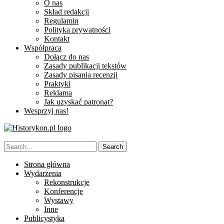
O nas
Skład redakcji
Regulamin
Polityka prywatności
Kontakt
Współpraca
Dołącz do nas
Zasady publikacji tekstów
Zasady pisania recenzji
Praktyki
Reklama
Jak uzyskać patronat?
Wesprzyj nas!
Strona główna
Wydarzenia
Rekonstrukcje
Konferencje
Wystawy
Inne
Publicystyka