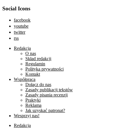
Social Icons
facebook
youtube
twitter
rss
Redakcja
O nas
Skład redakcji
Regulamin
Polityka prywatności
Kontakt
Współpraca
Dołącz do nas
Zasady publikacji tekstów
Zasady pisania recenzji
Praktyki
Reklama
Jak uzyskać patronat?
Wesprzyj nas!
Redakcja