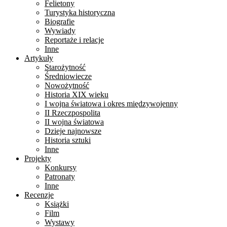
Felietony
Turystyka historyczna
Biografie
Wywiady
Reportaże i relacje
Inne
Artykuły
Starożytność
Średniowiecze
Nowożytność
Historia XIX wieku
I wojna światowa i okres międzywojenny
II Rzeczpospolita
II wojna światowa
Dzieje najnowsze
Historia sztuki
Inne
Projekty
Konkursy
Patronaty
Inne
Recenzje
Książki
Film
Wystawy