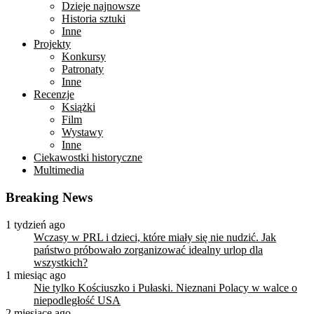
Dzieje najnowsze
Historia sztuki
Inne
Projekty
Konkursy
Patronaty
Inne
Recenzje
Książki
Film
Wystawy
Inne
Ciekawostki historyczne
Multimedia
Breaking News
1 tydzień ago
Wczasy w PRL i dzieci, które miały się nie nudzić. Jak
państwo próbowało zorganizować idealny urlop dla
wszystkich?
1 miesiąc ago
Nie tylko Kościuszko i Pułaski. Nieznani Polacy w walce o
niepodległość USA
2 miesiące ago