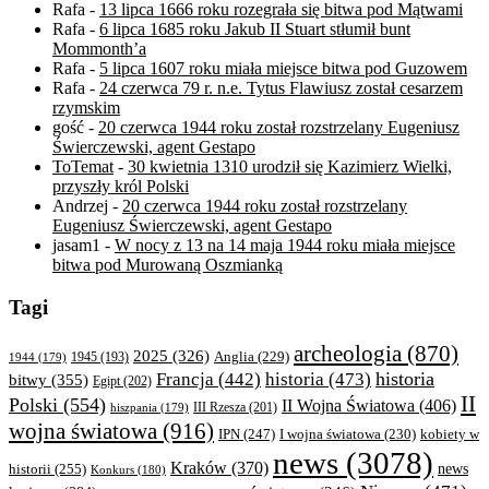
Rafa
-
13 lipca 1666 roku rozegrała się bitwa pod Mątwami
Rafa
-
6 lipca 1685 roku Jakub II Stuart stłumił bunt
Mommonth’a
Rafa
-
5 lipca 1607 roku miała miejsce bitwa pod Guzowem
Rafa
-
24 czerwca 79 r. n.e. Tytus Flawiusz został cesarzem
rzymskim
gość
-
20 czerwca 1944 roku został rozstrzelany Eugeniusz
Świerczewski, agent Gestapo
ToTemat
-
30 kwietnia 1310 urodził się Kazimierz Wielki,
przyszły król Polski
Andrzej
-
20 czerwca 1944 roku został rozstrzelany
Eugeniusz Świerczewski, agent Gestapo
jasam1
-
W nocy z 13 na 14 maja 1944 roku miała miejsce
bitwa pod Murowaną Oszmianką
Tagi
archeologia
(870)
2025
(326)
Anglia
(229)
1944
(179)
1945
(193)
historia
Francja
(442)
historia
(473)
bitwy
(355)
Egipt
(202)
II
Polski
(554)
II Wojna Światowa
(406)
III Rzesza
(201)
hiszpania
(179)
wojna światowa
(916)
IPN
(247)
kobiety w
I wojna światowa
(230)
news
(3078)
Kraków
(370)
historii
(255)
news
Konkurs
(180)