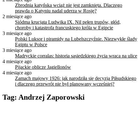
Zbrodnia katyńska wciąż nie jest zamknięta. Dlaczego
prawda o Katyniu nadal uderza w Rosję?
2 miesiące ago
Siódma krucjata Ludwika IX. Nil pełen trupów, głód,
choroby i katastrofa francuskiego króla w Egipcie
3 miesiące ago
Polski Luksor i piramidy na Lubelszczyźnie. Niezwykłe ślady
Egiptu w Polsce
3 miesiące ago
Madryckie corralas: historia sąsiedzkiego życia wraca na ulice
4 miesiące ago
Pijackie oblicze Jagiellonów
4 miesiące ago
Zamach majowy 1926: jak narodziła się decyzja Piłsudskiego
i dlaczego przewrót nie był planowany wcześniej?
Tag:
Andrzej Zaporowski