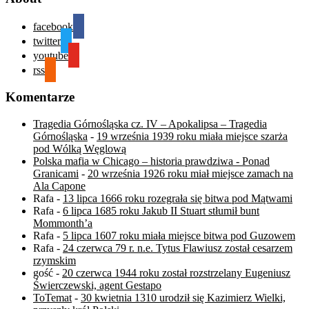
facebook
twitter
youtube
rss
Komentarze
Tragedia Górnośląska cz. IV – Apokalipsa – Tragedia
Górnośląska
-
19 września 1939 roku miała miejsce szarża
pod Wólką Węglową
Polska mafia w Chicago – historia prawdziwa - Ponad
Granicami
-
20 września 1926 roku miał miejsce zamach na
Ala Capone
Rafa
-
13 lipca 1666 roku rozegrała się bitwa pod Mątwami
Rafa
-
6 lipca 1685 roku Jakub II Stuart stłumił bunt
Mommonth’a
Rafa
-
5 lipca 1607 roku miała miejsce bitwa pod Guzowem
Rafa
-
24 czerwca 79 r. n.e. Tytus Flawiusz został cesarzem
rzymskim
gość
-
20 czerwca 1944 roku został rozstrzelany Eugeniusz
Świerczewski, agent Gestapo
ToTemat
-
30 kwietnia 1310 urodził się Kazimierz Wielki,