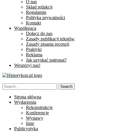
O nas
Skład redakcji
Regulamin
Polityka prywatności
Kontakt
Współpraca
Dołącz do nas
Zasady publikacji tekstów
Zasady pisania recenzji
Praktyki
Reklama
Jak uzyskać patronat?
Wesprzyj nas!
Strona główna
Wydarzenia
Rekonstrukcje
Konferencje
Wystawy
Inne
Publicystyka