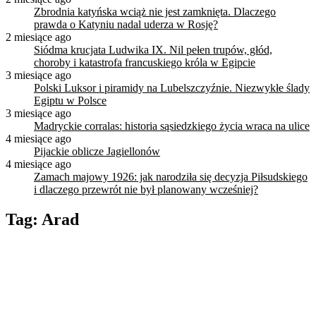
Zbrodnia katyńska wciąż nie jest zamknięta. Dlaczego
prawda o Katyniu nadal uderza w Rosję?
2 miesiące ago
Siódma krucjata Ludwika IX. Nil pełen trupów, głód,
choroby i katastrofa francuskiego króla w Egipcie
3 miesiące ago
Polski Luksor i piramidy na Lubelszczyźnie. Niezwykłe ślady
Egiptu w Polsce
3 miesiące ago
Madryckie corralas: historia sąsiedzkiego życia wraca na ulice
4 miesiące ago
Pijackie oblicze Jagiellonów
4 miesiące ago
Zamach majowy 1926: jak narodziła się decyzja Piłsudskiego
i dlaczego przewrót nie był planowany wcześniej?
Tag:
Arad