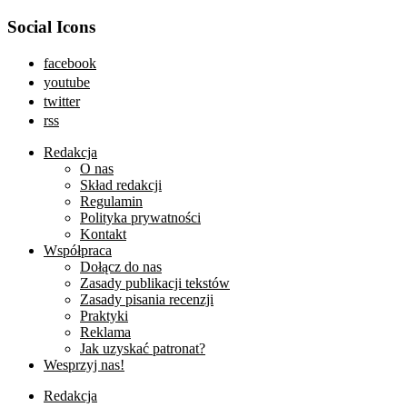
Social Icons
facebook
youtube
twitter
rss
Redakcja
O nas
Skład redakcji
Regulamin
Polityka prywatności
Kontakt
Współpraca
Dołącz do nas
Zasady publikacji tekstów
Zasady pisania recenzji
Praktyki
Reklama
Jak uzyskać patronat?
Wesprzyj nas!
Redakcja