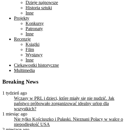
Dzieje najnowsze
Historia sztuki
Inne
Projekty
Konkursy
Patronaty
Inne
Recenzje
Książki
Film
Wystawy
Inne
Ciekawostki historyczne
Multimedia
Breaking News
1 tydzień ago
Wczasy w PRL i dzieci, które miały się nie nudzić. Jak
państwo próbowało zorganizować idealny urlop dla
wszystkich?
1 miesiąc ago
Nie tylko Kościuszko i Pułaski. Nieznani Polacy w walce o
niepodległość USA
2 miesiące ago