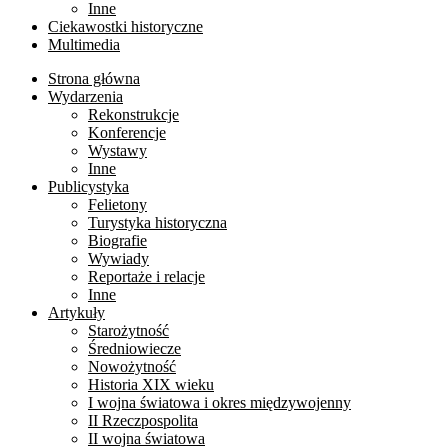
Inne
Ciekawostki historyczne
Multimedia
Strona główna
Wydarzenia
Rekonstrukcje
Konferencje
Wystawy
Inne
Publicystyka
Felietony
Turystyka historyczna
Biografie
Wywiady
Reportaże i relacje
Inne
Artykuły
Starożytność
Średniowiecze
Nowożytność
Historia XIX wieku
I wojna światowa i okres międzywojenny
II Rzeczpospolita
II wojna światowa