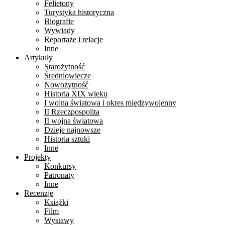
Felietony
Turystyka historyczna
Biografie
Wywiady
Reportaże i relacje
Inne
Artykuły
Starożytność
Średniowiecze
Nowożytność
Historia XIX wieku
I wojna światowa i okres międzywojenny
II Rzeczpospolita
II wojna światowa
Dzieje najnowsze
Historia sztuki
Inne
Projekty
Konkursy
Patronaty
Inne
Recenzje
Książki
Film
Wystawy