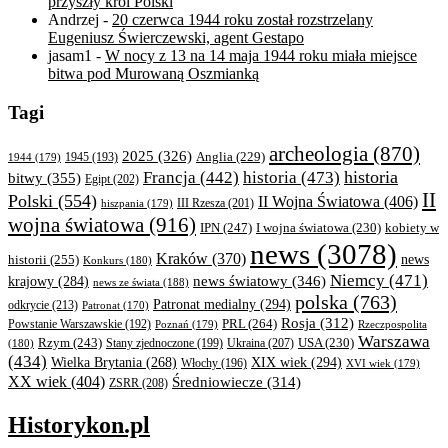
przyszły król Polski
Andrzej
-
20 czerwca 1944 roku został rozstrzelany
Eugeniusz Świerczewski, agent Gestapo
jasam1
-
W nocy z 13 na 14 maja 1944 roku miała miejsce
bitwa pod Murowaną Oszmianką
Tagi
archeologia
(870)
2025
(326)
Anglia
(229)
1944
(179)
1945
(193)
historia
Francja
(442)
historia
(473)
bitwy
(355)
Egipt
(202)
II
Polski
(554)
II Wojna Światowa
(406)
III Rzesza
(201)
hiszpania
(179)
wojna światowa
(916)
IPN
(247)
kobiety w
I wojna światowa
(230)
news
(3078)
Kraków
(370)
historii
(255)
news
Konkurs
(180)
Niemcy
(471)
news światowy
(346)
krajowy
(284)
news ze świata
(188)
polska
(763)
Patronat medialny
(294)
odkrycie
(213)
Patronat
(170)
Rosja
(312)
PRL
(264)
Powstanie Warszawskie
(192)
Poznań
(179)
Rzeczpospolita
Warszawa
Rzym
(243)
Ukraina
(207)
USA
(230)
(180)
Stany zjednoczone
(199)
(434)
XIX wiek
(294)
Wielka Brytania
(268)
Włochy
(196)
XVI wiek
(179)
XX wiek
(404)
Średniowiecze
(314)
ZSRR
(208)
Historykon.pl