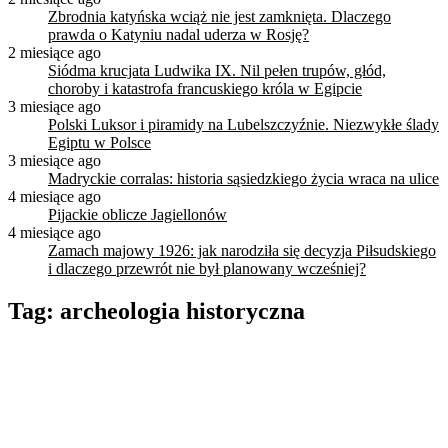
Zbrodnia katyńska wciąż nie jest zamknięta. Dlaczego
prawda o Katyniu nadal uderza w Rosję?
2 miesiące ago
Siódma krucjata Ludwika IX. Nil pełen trupów, głód,
choroby i katastrofa francuskiego króla w Egipcie
3 miesiące ago
Polski Luksor i piramidy na Lubelszczyźnie. Niezwykłe ślady
Egiptu w Polsce
3 miesiące ago
Madryckie corralas: historia sąsiedzkiego życia wraca na ulice
4 miesiące ago
Pijackie oblicze Jagiellonów
4 miesiące ago
Zamach majowy 1926: jak narodziła się decyzja Piłsudskiego
i dlaczego przewrót nie był planowany wcześniej?
Tag:
archeologia historyczna