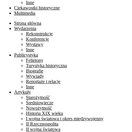
Inne
Ciekawostki historyczne
Multimedia
Strona główna
Wydarzenia
Rekonstrukcje
Konferencje
Wystawy
Inne
Publicystyka
Felietony
Turystyka historyczna
Biografie
Wywiady
Reportaże i relacje
Inne
Artykuły
Starożytność
Średniowiecze
Nowożytność
Historia XIX wieku
I wojna światowa i okres międzywojenny
II Rzeczpospolita
II wojna światowa