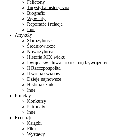
Felietony
Turystyka historyczna
Biografie
Wywiady
Reportaże i relacje
Inne
Artykuły
Starożytność
Średniowiecze
Nowożytność
Historia XIX wieku
I wojna światowa i okres międzywojenny
II Rzeczpospolita
II wojna światowa
Dzieje najnowsze
Historia sztuki
Inne
Projekty
Konkursy
Patronaty
Inne
Recenzje
Książki
Film
Wystawy