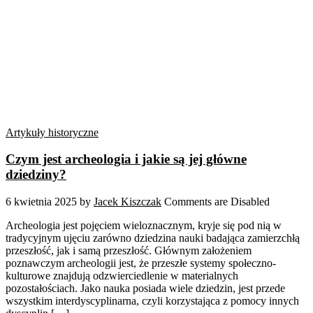
Artykuły historyczne
Czym jest archeologia i jakie są jej główne
dziedziny?
6 kwietnia 2025
by
Jacek Kiszczak
Comments are Disabled
Archeologia jest pojęciem wieloznacznym, kryje się pod nią w
tradycyjnym ujęciu zarówno dziedzina nauki badająca zamierzchłą
przeszłość, jak i samą przeszłość. Głównym założeniem
poznawczym archeologii jest, że przeszłe systemy społeczno-
kulturowe znajdują odzwierciedlenie w materialnych
pozostałościach. Jako nauka posiada wiele dziedzin, jest przede
wszystkim interdyscyplinarna, czyli korzystająca z pomocy innych