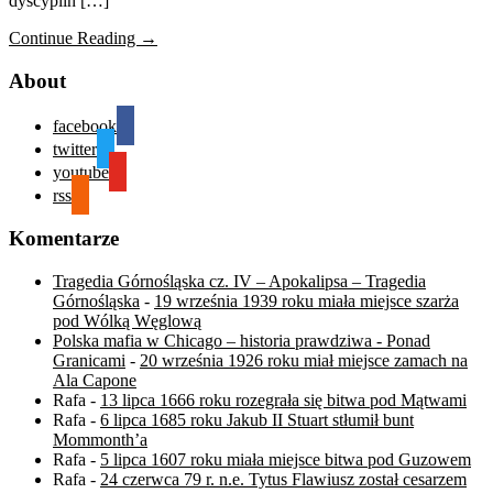
dyscyplin […]
Continue Reading →
About
facebook
twitter
youtube
rss
Komentarze
Tragedia Górnośląska cz. IV – Apokalipsa – Tragedia
Górnośląska
-
19 września 1939 roku miała miejsce szarża
pod Wólką Węglową
Polska mafia w Chicago – historia prawdziwa - Ponad
Granicami
-
20 września 1926 roku miał miejsce zamach na
Ala Capone
Rafa
-
13 lipca 1666 roku rozegrała się bitwa pod Mątwami
Rafa
-
6 lipca 1685 roku Jakub II Stuart stłumił bunt
Mommonth’a
Rafa
-
5 lipca 1607 roku miała miejsce bitwa pod Guzowem
Rafa
-
24 czerwca 79 r. n.e. Tytus Flawiusz został cesarzem