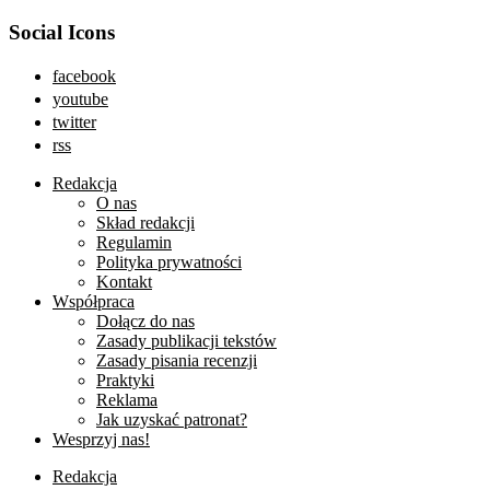
Social Icons
facebook
youtube
twitter
rss
Redakcja
O nas
Skład redakcji
Regulamin
Polityka prywatności
Kontakt
Współpraca
Dołącz do nas
Zasady publikacji tekstów
Zasady pisania recenzji
Praktyki
Reklama
Jak uzyskać patronat?
Wesprzyj nas!
Redakcja