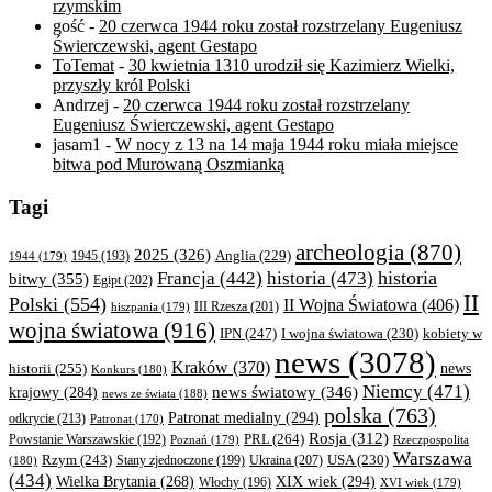
rzymskim
gość
-
20 czerwca 1944 roku został rozstrzelany Eugeniusz
Świerczewski, agent Gestapo
ToTemat
-
30 kwietnia 1310 urodził się Kazimierz Wielki,
przyszły król Polski
Andrzej
-
20 czerwca 1944 roku został rozstrzelany
Eugeniusz Świerczewski, agent Gestapo
jasam1
-
W nocy z 13 na 14 maja 1944 roku miała miejsce
bitwa pod Murowaną Oszmianką
Tagi
archeologia
(870)
2025
(326)
Anglia
(229)
1944
(179)
1945
(193)
historia
Francja
(442)
historia
(473)
bitwy
(355)
Egipt
(202)
II
Polski
(554)
II Wojna Światowa
(406)
III Rzesza
(201)
hiszpania
(179)
wojna światowa
(916)
IPN
(247)
kobiety w
I wojna światowa
(230)
news
(3078)
Kraków
(370)
historii
(255)
news
Konkurs
(180)
Niemcy
(471)
news światowy
(346)
krajowy
(284)
news ze świata
(188)
polska
(763)
Patronat medialny
(294)
odkrycie
(213)
Patronat
(170)
Rosja
(312)
PRL
(264)
Powstanie Warszawskie
(192)
Poznań
(179)
Rzeczpospolita
Warszawa
Rzym
(243)
Ukraina
(207)
USA
(230)
(180)
Stany zjednoczone
(199)
(434)
XIX wiek
(294)
Wielka Brytania
(268)
Włochy
(196)
XVI wiek
(179)