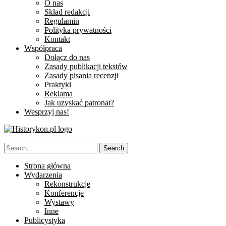
O nas
Skład redakcji
Regulamin
Polityka prywatności
Kontakt
Współpraca
Dołącz do nas
Zasady publikacji tekstów
Zasady pisania recenzji
Praktyki
Reklama
Jak uzyskać patronat?
Wesprzyj nas!
Strona główna
Wydarzenia
Rekonstrukcje
Konferencje
Wystawy
Inne
Publicystyka