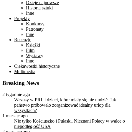
Dzieje najnowsze
Historia sztuki
Inne
Projekty
Konkursy
Patronaty
Inne
Recenzje
Książki
Film
Wystawy
Inne
Ciekawostki historyczne
Multimedia
Breaking News
2 tygodnie ago
Wczasy w PRL i dzieci, które miały się nie nudzić. Jak
państwo próbowało zorganizować idealny urlop dla
wszystkich?
1 miesiąc ago
Nie tylko Kościuszko i Pułaski. Nieznani Polacy w walce o
niepodległość USA
2 miesiące ago