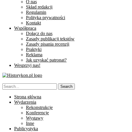
O nas
Skład redakcji
Regulamin
Polityka prywatności
Kontakt
Współpraca
Dołącz do nas
Zasady publikacji tekstów
Zasady pisania recenzji
Praktyki
Reklama
Jak uzyskać patronat?
Wesprzyj nas!
Strona główna
Wydarzenia
Rekonstrukcje
Konferencje
Wystawy
Inne
Publicystyka