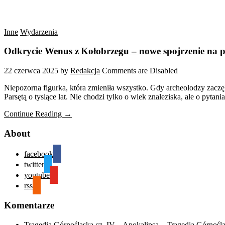
Inne
Wydarzenia
Odkrycie Wenus z Kołobrzegu – nowe spojrzenie na pr
22 czerwca 2025
by
Redakcja
Comments are Disabled
Niepozorna figurka, która zmieniła wszystko. Gdy archeolodzy zaczęl
Parsętą o tysiące lat. Nie chodzi tylko o wiek znaleziska, ale o py
Continue Reading →
About
facebook
twitter
youtube
rss
Komentarze
Tragedia Górnośląska cz. IV – Apokalipsa – Tragedia Górnośl