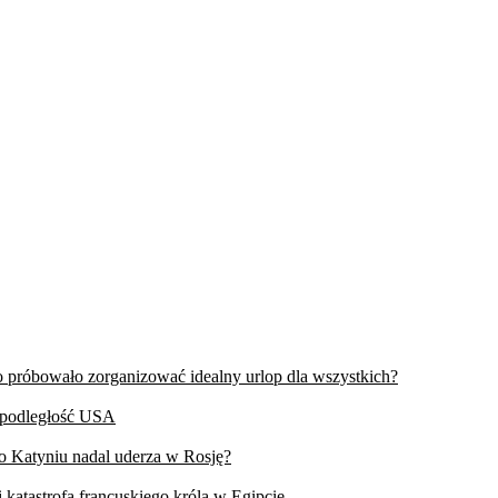
wo próbowało zorganizować idealny urlop dla wszystkich?
iepodległość USA
 o Katyniu nadal uderza w Rosję?
 katastrofa francuskiego króla w Egipcie