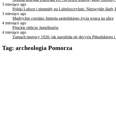
3 miesiące ago
Polski Luksor i piramidy na Lubelszczyźnie. Niezwykłe ślady 
3 miesiące ago
Madryckie corralas: historia sąsiedzkiego życia wraca na ulice
4 miesiące ago
Pijackie oblicze Jagiellonów
4 miesiące ago
Zamach majowy 1926: jak narodziła się decyzja Piłsudskiego i
Tag:
archeologia Pomorza