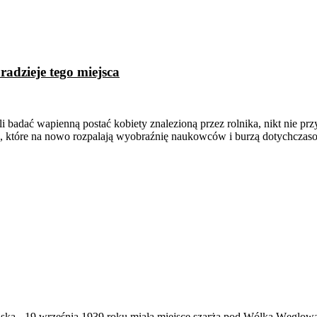
adzieje tego miejsca
i badać wapienną postać kobiety znalezioną przez rolnika, nikt nie pr
tania, które na nowo rozpalają wyobraźnię naukowców i burzą dotychcz
ąska
-
19 września 1939 roku miała miejsce szarża pod Wólką Węglow