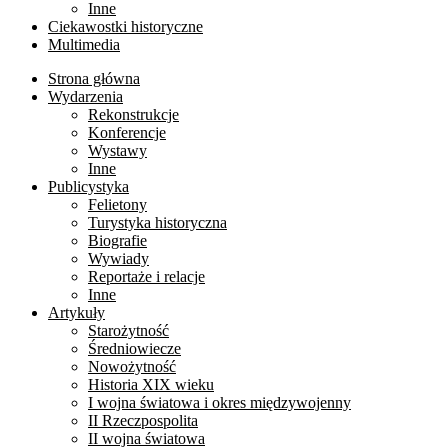
Inne
Ciekawostki historyczne
Multimedia
Strona główna
Wydarzenia
Rekonstrukcje
Konferencje
Wystawy
Inne
Publicystyka
Felietony
Turystyka historyczna
Biografie
Wywiady
Reportaże i relacje
Inne
Artykuły
Starożytność
Średniowiecze
Nowożytność
Historia XIX wieku
I wojna światowa i okres międzywojenny
II Rzeczpospolita
II wojna światowa