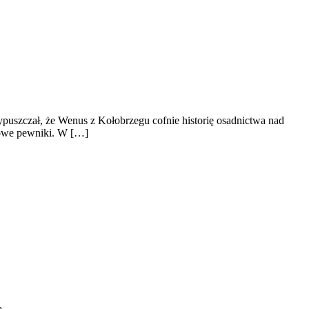
zypuszczał, że Wenus z Kołobrzegu cofnie historię osadnictwa nad
asowe pewniki. W […]
ą