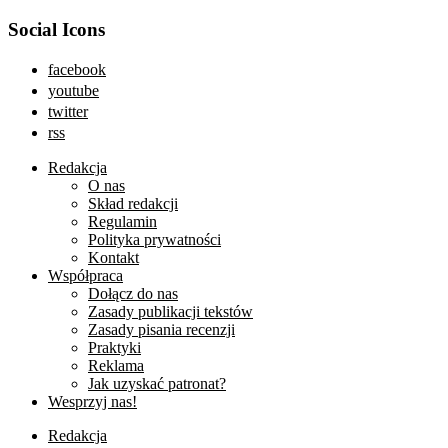
Social Icons
facebook
youtube
twitter
rss
Redakcja
O nas
Skład redakcji
Regulamin
Polityka prywatności
Kontakt
Współpraca
Dołącz do nas
Zasady publikacji tekstów
Zasady pisania recenzji
Praktyki
Reklama
Jak uzyskać patronat?
Wesprzyj nas!
Redakcja