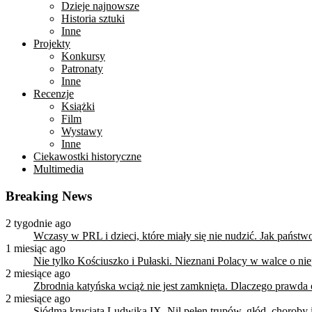
Dzieje najnowsze
Historia sztuki
Inne
Projekty
Konkursy
Patronaty
Inne
Recenzje
Książki
Film
Wystawy
Inne
Ciekawostki historyczne
Multimedia
Breaking News
2 tygodnie ago
Wczasy w PRL i dzieci, które miały się nie nudzić. Jak państ
1 miesiąc ago
Nie tylko Kościuszko i Pułaski. Nieznani Polacy w walce o n
2 miesiące ago
Zbrodnia katyńska wciąż nie jest zamknięta. Dlaczego prawda
2 miesiące ago
Siódma krucjata Ludwika IX. Nil pełen trupów, głód, choroby i