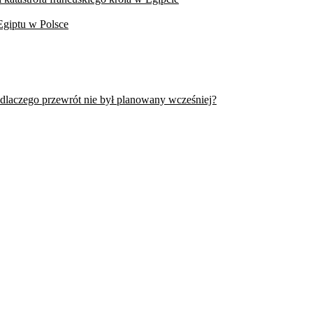
Egiptu w Polsce
 dlaczego przewrót nie był planowany wcześniej?