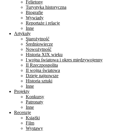
Felietony
Turystyka historyczna
Biografie
Wywiady
Reportaże i relacje
Inne
Artykuły
Starożytność
Średniowiecze
Nowożytność
Historia XIX wieku
I wojna światowa i okres międzywojenny
II Rzeczpospolita
II wojna światowa
Dzieje najnowsze
Historia sztuki
Inne
Projekty
Konkursy
Patronaty
Inne
Recenzje
Książki
Film
Wystawy