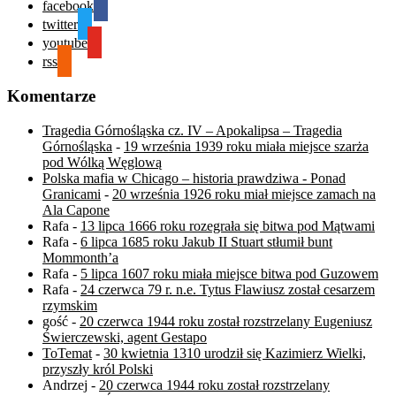
facebook
twitter
youtube
rss
Komentarze
Tragedia Górnośląska cz. IV – Apokalipsa – Tragedia
Górnośląska
-
19 września 1939 roku miała miejsce szarża
pod Wólką Węglową
Polska mafia w Chicago – historia prawdziwa - Ponad
Granicami
-
20 września 1926 roku miał miejsce zamach na
Ala Capone
Rafa
-
13 lipca 1666 roku rozegrała się bitwa pod Mątwami
Rafa
-
6 lipca 1685 roku Jakub II Stuart stłumił bunt
Mommonth’a
Rafa
-
5 lipca 1607 roku miała miejsce bitwa pod Guzowem
Rafa
-
24 czerwca 79 r. n.e. Tytus Flawiusz został cesarzem
rzymskim
gość
-
20 czerwca 1944 roku został rozstrzelany Eugeniusz
Świerczewski, agent Gestapo
ToTemat
-
30 kwietnia 1310 urodził się Kazimierz Wielki,
przyszły król Polski
Andrzej
-
20 czerwca 1944 roku został rozstrzelany