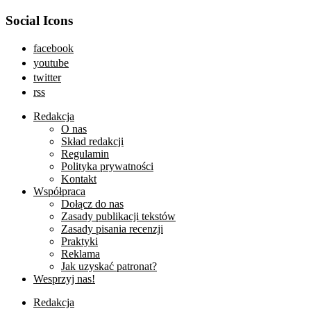
Social Icons
facebook
youtube
twitter
rss
Redakcja
O nas
Skład redakcji
Regulamin
Polityka prywatności
Kontakt
Współpraca
Dołącz do nas
Zasady publikacji tekstów
Zasady pisania recenzji
Praktyki
Reklama
Jak uzyskać patronat?
Wesprzyj nas!
Redakcja