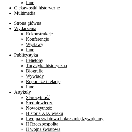
Inne
Ciekawostki historyczne
Multimedia
Strona główna
Wydarzenia
Rekonstrukcje
Konferencje
Wystawy
Inne
Publicystyka
Felietony
Turystyka historyczna
Biografie
Wywiady
Reportaże i relacje
Inne
Artykuły
Starożytność
Średniowiecze
Nowożytność
Historia XIX wieku
I wojna światowa i okres międzywojenny
II Rzeczpospolita
II wojna światowa