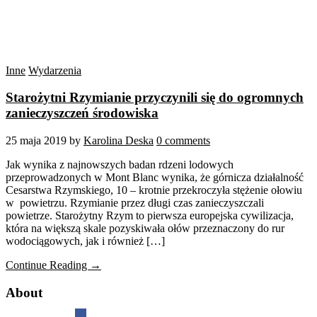
Inne
Wydarzenia
Starożytni Rzymianie przyczynili się do ogromnych
zanieczyszczeń środowiska
25 maja 2019
by
Karolina Deska
0 comments
Jak wynika z najnowszych badan rdzeni lodowych
przeprowadzonych w Mont Blanc wynika, że górnicza działalność
Cesarstwa Rzymskiego, 10 – krotnie przekroczyła stężenie ołowiu
w powietrzu. Rzymianie przez długi czas zanieczyszczali
powietrze. Starożytny Rzym to pierwsza europejska cywilizacja,
która na większą skale pozyskiwała ołów przeznaczony do rur
wodociągowych, jak i również […]
Continue Reading →
About