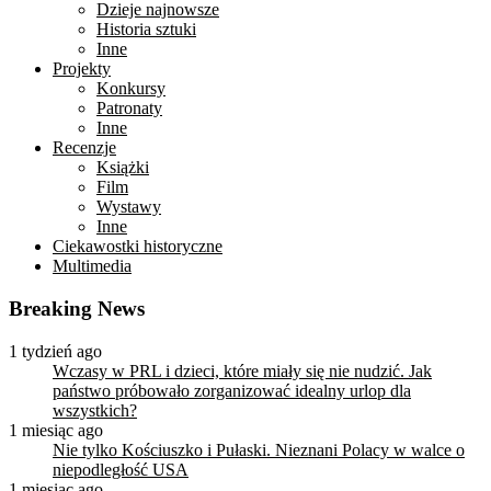
Dzieje najnowsze
Historia sztuki
Inne
Projekty
Konkursy
Patronaty
Inne
Recenzje
Książki
Film
Wystawy
Inne
Ciekawostki historyczne
Multimedia
Breaking News
1 tydzień ago
Wczasy w PRL i dzieci, które miały się nie nudzić. Jak
państwo próbowało zorganizować idealny urlop dla
wszystkich?
1 miesiąc ago
Nie tylko Kościuszko i Pułaski. Nieznani Polacy w walce o
niepodległość USA
1 miesiąc ago