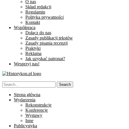
O nas
Skład redakcji
Regulamin
Polityka prywatności
Kontakt
Współpraca
Dołącz do nas
Zasady publikacji tekstów
Zasady pisania recenzji
Praktyki
Reklama
Jak uzyskać patronat?
Wesprzyj nas!
Strona główna
Wydarzenia
Rekonstrukcje
Konferencje
Wystawy
Inne
Publicystyka