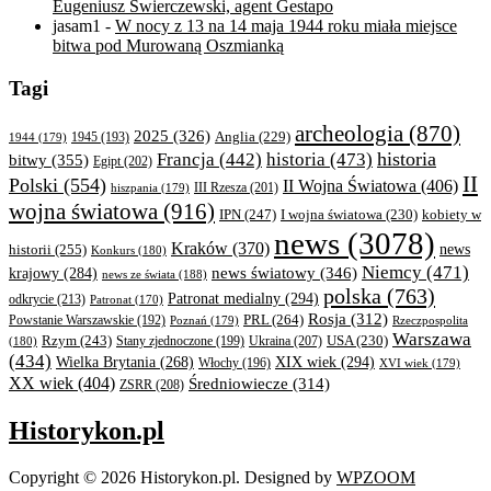
Eugeniusz Świerczewski, agent Gestapo
jasam1
-
W nocy z 13 na 14 maja 1944 roku miała miejsce
bitwa pod Murowaną Oszmianką
Tagi
archeologia
(870)
2025
(326)
Anglia
(229)
1944
(179)
1945
(193)
historia
Francja
(442)
historia
(473)
bitwy
(355)
Egipt
(202)
II
Polski
(554)
II Wojna Światowa
(406)
III Rzesza
(201)
hiszpania
(179)
wojna światowa
(916)
IPN
(247)
kobiety w
I wojna światowa
(230)
news
(3078)
Kraków
(370)
historii
(255)
news
Konkurs
(180)
Niemcy
(471)
news światowy
(346)
krajowy
(284)
news ze świata
(188)
polska
(763)
Patronat medialny
(294)
odkrycie
(213)
Patronat
(170)
Rosja
(312)
PRL
(264)
Powstanie Warszawskie
(192)
Poznań
(179)
Rzeczpospolita
Warszawa
Rzym
(243)
Ukraina
(207)
USA
(230)
(180)
Stany zjednoczone
(199)
(434)
XIX wiek
(294)
Wielka Brytania
(268)
Włochy
(196)
XVI wiek
(179)
XX wiek
(404)
Średniowiecze
(314)
ZSRR
(208)
Historykon.pl
Copyright © 2026 Historykon.pl.
Designed by
WPZOOM