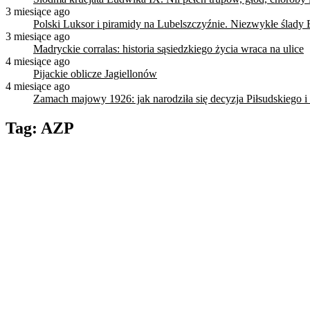
3 miesiące ago
Polski Luksor i piramidy na Lubelszczyźnie. Niezwykłe ślady 
3 miesiące ago
Madryckie corralas: historia sąsiedzkiego życia wraca na ulice
4 miesiące ago
Pijackie oblicze Jagiellonów
4 miesiące ago
Zamach majowy 1926: jak narodziła się decyzja Piłsudskiego i
Tag:
AZP