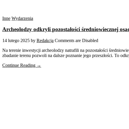
Inne
Wydarzenia
Archeolodzy odkryli pozostałości średniowiecznej os
14 lutego 2025
by
Redakcja
Comments are Disabled
Na terenie inwestycji archeolodzy natrafili na pozostałości średniowi
zbadanie terenu pozwoli na dalsze poznanie jego przeszłości. To odk
Continue Reading →