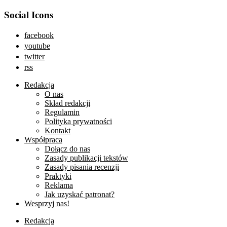
Social Icons
facebook
youtube
twitter
rss
Redakcja
O nas
Skład redakcji
Regulamin
Polityka prywatności
Kontakt
Współpraca
Dołącz do nas
Zasady publikacji tekstów
Zasady pisania recenzji
Praktyki
Reklama
Jak uzyskać patronat?
Wesprzyj nas!
Redakcja