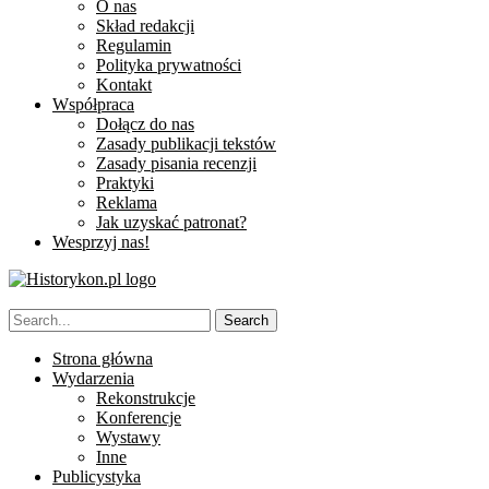
O nas
Skład redakcji
Regulamin
Polityka prywatności
Kontakt
Współpraca
Dołącz do nas
Zasady publikacji tekstów
Zasady pisania recenzji
Praktyki
Reklama
Jak uzyskać patronat?
Wesprzyj nas!
Strona główna
Wydarzenia
Rekonstrukcje
Konferencje
Wystawy
Inne
Publicystyka