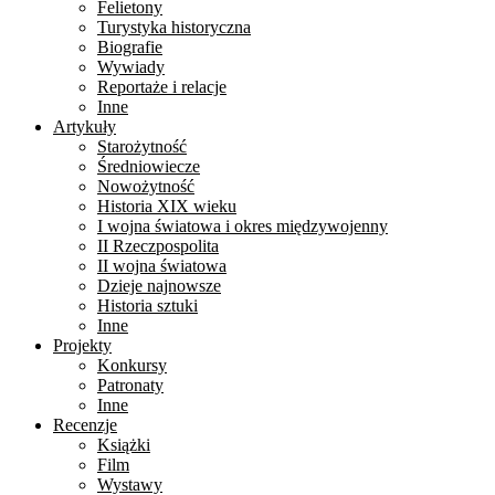
Felietony
Turystyka historyczna
Biografie
Wywiady
Reportaże i relacje
Inne
Artykuły
Starożytność
Średniowiecze
Nowożytność
Historia XIX wieku
I wojna światowa i okres międzywojenny
II Rzeczpospolita
II wojna światowa
Dzieje najnowsze
Historia sztuki
Inne
Projekty
Konkursy
Patronaty
Inne
Recenzje
Książki
Film
Wystawy