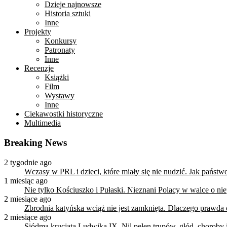
Dzieje najnowsze
Historia sztuki
Inne
Projekty
Konkursy
Patronaty
Inne
Recenzje
Książki
Film
Wystawy
Inne
Ciekawostki historyczne
Multimedia
Breaking News
2 tygodnie ago
Wczasy w PRL i dzieci, które miały się nie nudzić. Jak państ
1 miesiąc ago
Nie tylko Kościuszko i Pułaski. Nieznani Polacy w walce o n
2 miesiące ago
Zbrodnia katyńska wciąż nie jest zamknięta. Dlaczego prawda
2 miesiące ago
Siódma krucjata Ludwika IX. Nil pełen trupów, głód, choroby i