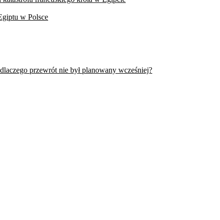
Egiptu w Polsce
 dlaczego przewrót nie był planowany wcześniej?