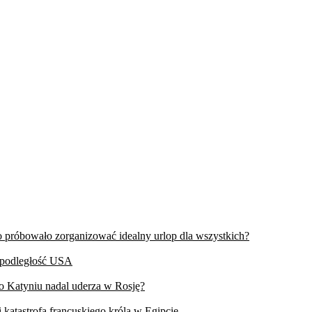
wo próbowało zorganizować idealny urlop dla wszystkich?
iepodległość USA
 o Katyniu nadal uderza w Rosję?
 katastrofa francuskiego króla w Egipcie