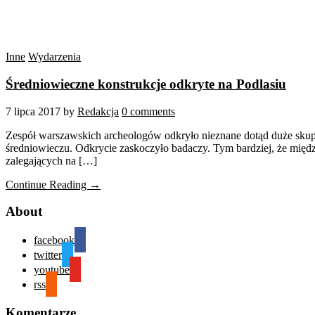
Inne
Wydarzenia
Średniowieczne konstrukcje odkryte na Podlasiu
7 lipca 2017
by
Redakcja
0 comments
Zespół warszawskich archeologów odkryło nieznane dotąd duże skup
średniowieczu. Odkrycie zaskoczyło badaczy. Tym bardziej, że międz
zalegających na […]
Continue Reading →
About
facebook
twitter
youtube
rss
Komentarze