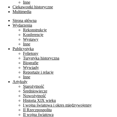
Inne
Ciekawostki historyczne
Multimedia
Strona główna
Wydarzenia
Rekonstrukcje
Konferencje
Wystawy
Inne
Publicystyka
Felietony
Turystyka historyczna
Biografie
Wywiady
Reportaże i relacje
Inne
Artykuły
Starożytność
Średniowiecze
Nowożytność
Historia XIX wieku
I wojna światowa i okres międzywojenny
II Rzeczpospolita
II wojna światowa