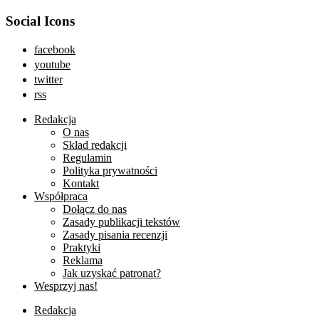
Social Icons
facebook
youtube
twitter
rss
Redakcja
O nas
Skład redakcji
Regulamin
Polityka prywatności
Kontakt
Współpraca
Dołącz do nas
Zasady publikacji tekstów
Zasady pisania recenzji
Praktyki
Reklama
Jak uzyskać patronat?
Wesprzyj nas!
Redakcja