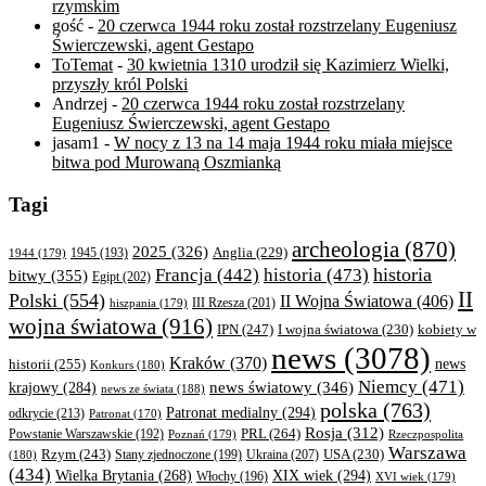
rzymskim
gość
-
20 czerwca 1944 roku został rozstrzelany Eugeniusz
Świerczewski, agent Gestapo
ToTemat
-
30 kwietnia 1310 urodził się Kazimierz Wielki,
przyszły król Polski
Andrzej
-
20 czerwca 1944 roku został rozstrzelany
Eugeniusz Świerczewski, agent Gestapo
jasam1
-
W nocy z 13 na 14 maja 1944 roku miała miejsce
bitwa pod Murowaną Oszmianką
Tagi
archeologia
(870)
2025
(326)
Anglia
(229)
1944
(179)
1945
(193)
historia
Francja
(442)
historia
(473)
bitwy
(355)
Egipt
(202)
II
Polski
(554)
II Wojna Światowa
(406)
III Rzesza
(201)
hiszpania
(179)
wojna światowa
(916)
IPN
(247)
kobiety w
I wojna światowa
(230)
news
(3078)
Kraków
(370)
historii
(255)
news
Konkurs
(180)
Niemcy
(471)
news światowy
(346)
krajowy
(284)
news ze świata
(188)
polska
(763)
Patronat medialny
(294)
odkrycie
(213)
Patronat
(170)
Rosja
(312)
PRL
(264)
Powstanie Warszawskie
(192)
Poznań
(179)
Rzeczpospolita
Warszawa
Rzym
(243)
Ukraina
(207)
USA
(230)
(180)
Stany zjednoczone
(199)
(434)
XIX wiek
(294)
Wielka Brytania
(268)
Włochy
(196)
XVI wiek
(179)