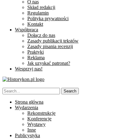
O nas
Skład redakcji
Regulamin
Polityka prywatności
Kontakt
Współpraca
Dołącz do nas
Zasady publikacji tekstów
Zasady pisania recenzji
Praktyki
Reklama
Jak uzyskać patronat?
Wesprzyj nas!
Strona główna
Wydarzenia
Rekonstrukcje
Konferencje
Wystawy
Inne
Publicystyka