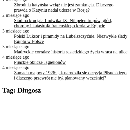
Zbrodnia katyńska wciąż nie jest zamknięta. Dlaczego
prawda o Katyniu nadal uderza w Rosję?
2 miesiące ago
Siódma krucjata Ludwika IX. Nil pełen trupów, głód,
choroby i katastrofa francuskiego króla w Egipcie
3 miesiące ago
Polski Luksor i piramidy na Lubelszczyźnie. Niezwykłe ślady
Egiptu w Polsce
3 miesiące ago
Madryckie corralas: historia sąsiedzkiego życia wraca na ulice
4 miesiące ago
Pijackie oblicze Jagiellonów
4 miesiące ago
Zamach majowy 1926: jak narodziła się decyzja Piłsudskiego
i dlaczego przewrót nie był planowany wcześniej?
Tag:
Długosz