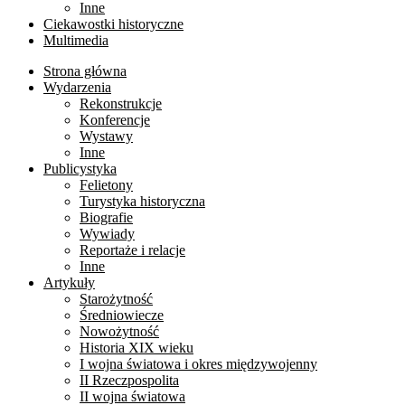
Inne
Ciekawostki historyczne
Multimedia
Strona główna
Wydarzenia
Rekonstrukcje
Konferencje
Wystawy
Inne
Publicystyka
Felietony
Turystyka historyczna
Biografie
Wywiady
Reportaże i relacje
Inne
Artykuły
Starożytność
Średniowiecze
Nowożytność
Historia XIX wieku
I wojna światowa i okres międzywojenny
II Rzeczpospolita
II wojna światowa