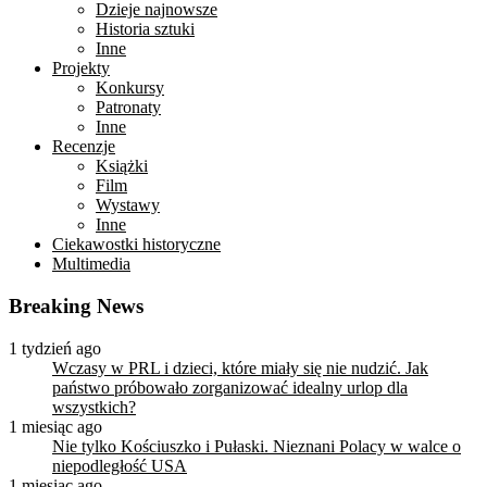
Dzieje najnowsze
Historia sztuki
Inne
Projekty
Konkursy
Patronaty
Inne
Recenzje
Książki
Film
Wystawy
Inne
Ciekawostki historyczne
Multimedia
Breaking News
1 tydzień ago
Wczasy w PRL i dzieci, które miały się nie nudzić. Jak
państwo próbowało zorganizować idealny urlop dla
wszystkich?
1 miesiąc ago
Nie tylko Kościuszko i Pułaski. Nieznani Polacy w walce o
niepodległość USA
1 miesiąc ago