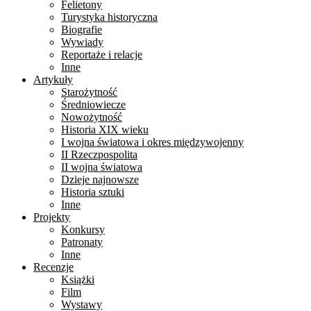
Felietony
Turystyka historyczna
Biografie
Wywiady
Reportaże i relacje
Inne
Artykuły
Starożytność
Średniowiecze
Nowożytność
Historia XIX wieku
I wojna światowa i okres międzywojenny
II Rzeczpospolita
II wojna światowa
Dzieje najnowsze
Historia sztuki
Inne
Projekty
Konkursy
Patronaty
Inne
Recenzje
Książki
Film
Wystawy