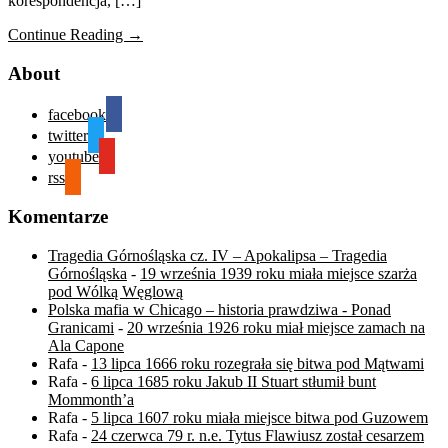
korespondencja, […]
Continue Reading →
About
facebook
twitter
youtube
rss
Komentarze
Tragedia Górnośląska cz. IV – Apokalipsa – Tragedia
Górnośląska
-
19 września 1939 roku miała miejsce szarża
pod Wólką Węglową
Polska mafia w Chicago – historia prawdziwa - Ponad
Granicami
-
20 września 1926 roku miał miejsce zamach na
Ala Capone
Rafa
-
13 lipca 1666 roku rozegrała się bitwa pod Mątwami
Rafa
-
6 lipca 1685 roku Jakub II Stuart stłumił bunt
Mommonth’a
Rafa
-
5 lipca 1607 roku miała miejsce bitwa pod Guzowem
Rafa
-
24 czerwca 79 r. n.e. Tytus Flawiusz został cesarzem