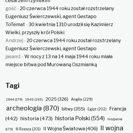
cesarzem rzymskim
gość
-
20 czerwca 1944 roku został rozstrzelany
Eugeniusz Świerczewski, agent Gestapo
ToTemat
-
30 kwietnia 1310 urodził się Kazimierz
Wielki, przyszły król Polski
Andrzej
-
20 czerwca 1944 roku został rozstrzelany
Eugeniusz Świerczewski, agent Gestapo
jasam1
-
W nocy z 13 na 14 maja 1944 roku miała
miejsce bitwa pod Murowaną Oszmianką
Tagi
2025
(326)
Anglia
(229)
1944
(179)
1945
(193)
archeologia
(870)
Francja
bitwy
(355)
Egipt
(202)
historia Polski
(554)
historia
(473)
(442)
hiszpania
II wojna
II Wojna Światowa
(406)
(179)
III Rzesza
(201)