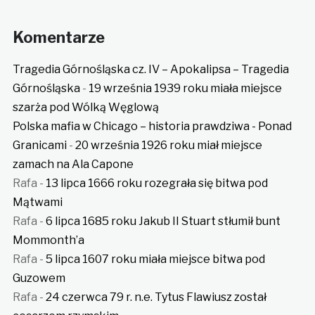
Komentarze
Tragedia Górnośląska cz. IV – Apokalipsa – Tragedia
Górnośląska
-
19 września 1939 roku miała miejsce
szarża pod Wólką Węglową
Polska mafia w Chicago – historia prawdziwa - Ponad
Granicami
-
20 września 1926 roku miał miejsce
zamach na Ala Capone
Rafa
-
13 lipca 1666 roku rozegrała się bitwa pod
Mątwami
Rafa
-
6 lipca 1685 roku Jakub II Stuart stłumił bunt
Mommonth’a
Rafa
-
5 lipca 1607 roku miała miejsce bitwa pod
Guzowem
Rafa
-
24 czerwca 79 r. n.e. Tytus Flawiusz został