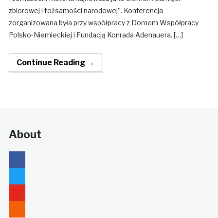
zbiorowej i tożsamości narodowej”. Konferencja
zorganizowana była przy współpracy z Domem Współpracy
Polsko-Niemieckiej i Fundacją Konrada Adenauera. […]
Continue Reading →
About
facebook
twitter
youtube
rss