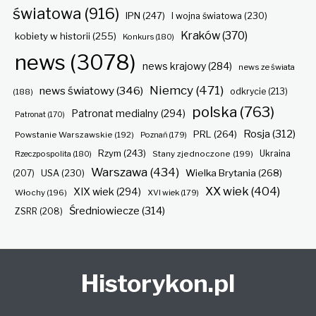
światowa
(916)
IPN
(247)
I wojna światowa
(230)
Kraków
(370)
kobiety w historii
(255)
Konkurs
(180)
news
(3078)
news krajowy
(284)
news ze świata
Niemcy
(471)
news światowy
(346)
odkrycie
(213)
(188)
polska
(763)
Patronat medialny
(294)
Patronat
(170)
Rosja
(312)
PRL
(264)
Powstanie Warszawskie
(192)
Poznań
(179)
Rzym
(243)
Ukraina
Rzeczpospolita
(180)
Stany zjednoczone
(199)
Warszawa
(434)
Wielka Brytania
(268)
(207)
USA
(230)
XX wiek
(404)
XIX wiek
(294)
Włochy
(196)
XVI wiek
(179)
Średniowiecze
(314)
ZSRR
(208)
Historykon.pl