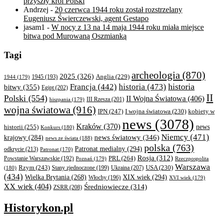
przyszły król Polski
Andrzej
-
20 czerwca 1944 roku został rozstrzelany
Eugeniusz Świerczewski, agent Gestapo
jasam1
-
W nocy z 13 na 14 maja 1944 roku miała miejsce
bitwa pod Murowaną Oszmianką
Tagi
archeologia
(870)
2025
(326)
Anglia
(229)
1944
(179)
1945
(193)
historia
Francja
(442)
historia
(473)
bitwy
(355)
Egipt
(202)
II
Polski
(554)
II Wojna Światowa
(406)
III Rzesza
(201)
hiszpania
(179)
wojna światowa
(916)
IPN
(247)
kobiety w
I wojna światowa
(230)
news
(3078)
Kraków
(370)
historii
(255)
news
Konkurs
(180)
Niemcy
(471)
news światowy
(346)
krajowy
(284)
news ze świata
(188)
polska
(763)
Patronat medialny
(294)
odkrycie
(213)
Patronat
(170)
Rosja
(312)
PRL
(264)
Powstanie Warszawskie
(192)
Poznań
(179)
Rzeczpospolita
Warszawa
Rzym
(243)
Ukraina
(207)
USA
(230)
(180)
Stany zjednoczone
(199)
(434)
XIX wiek
(294)
Wielka Brytania
(268)
Włochy
(196)
XVI wiek
(179)
XX wiek
(404)
Średniowiecze
(314)
ZSRR
(208)
Historykon.pl