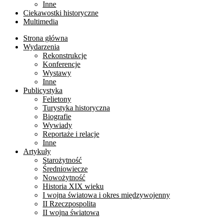
Inne
Ciekawostki historyczne
Multimedia
Strona główna
Wydarzenia
Rekonstrukcje
Konferencje
Wystawy
Inne
Publicystyka
Felietony
Turystyka historyczna
Biografie
Wywiady
Reportaże i relacje
Inne
Artykuły
Starożytność
Średniowiecze
Nowożytność
Historia XIX wieku
I wojna światowa i okres międzywojenny
II Rzeczpospolita
II wojna światowa