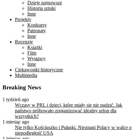
Dzieje najnowsze
Historia sztuki
Inne
Projekty
Konkursy
Patronaty
Inne
Recenzje
Książki
Film
Wystawy
Inne
Ciekawostki historyczne
Multimedia
Breaking News
1 tydzień ago
Wczasy w PRL i dzieci, które miały się nie nudzić. Jak
państwo próbowało zorganizować idealny urlop dla
wszystkich?
1 miesiąc ago
Nie tylko Kościuszko i Pułaski. Nieznani Polacy w walce o
niepodległość USA
1 miesiąc ago