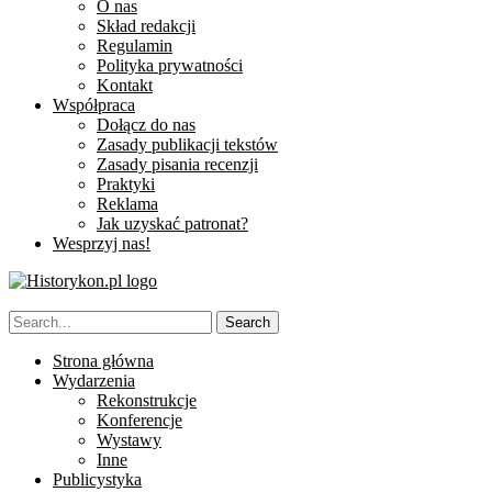
O nas
Skład redakcji
Regulamin
Polityka prywatności
Kontakt
Współpraca
Dołącz do nas
Zasady publikacji tekstów
Zasady pisania recenzji
Praktyki
Reklama
Jak uzyskać patronat?
Wesprzyj nas!
Strona główna
Wydarzenia
Rekonstrukcje
Konferencje
Wystawy
Inne
Publicystyka