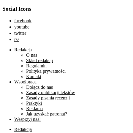
Social Icons
facebook
youtube
twitter
rss
Redakcja
O nas
Skład redakcji
Regulamin
Polityka prywatności
Kontakt
Współpraca
Dołącz do nas
Zasady publikacji tekstów
Zasady pisania recenzji
Praktyki
Reklama
Jak uzyskać patronat?
Wesprzyj nas!
Redakcja