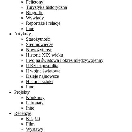
Felietony
Turystyka historyczna
Biografie
Wywiady
Reportaże i relacje
Inne
Artykuły
Starożytność
Średniowiecze
Nowożytność
Historia XIX wieku
I wojna światowa i okres międzywojenny
II Rzeczpospolita
II wojna światowa
Dzieje najnowsze
Historia sztuki
Inne
Projekty
Konkursy
Patronaty
Inne
Recenzje
Książki
Film
Wystawy