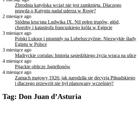
Zbrodnia katyńska wciąż nie jest zamknięta. Dlaczego
prawda o Katyniu nadal uderza w Rosję?
2 miesiące ago
Siódma krucjata Ludwika IX. Nil pełen trupów, głód,
choroby i katastrofa francuskiego króla w Egipcie
3 miesiące ago
Polski Luksor i piramidy na Lubelszczyźnie. Niezwykłe ślady
Egiptu w Polsce
3 miesiące ago
Madryckie corralas: historia sąsiedzkiego życia wraca na ulice
4 miesiące ago
Pijackie oblicze Jagiellonów
4 miesiące ago
Zamach majowy 1926: jak narodziła się decyzja Piłsudskiego
i dlaczego przewrót nie był planowany wcześniej?
Tag:
Don Juan d’Asturia