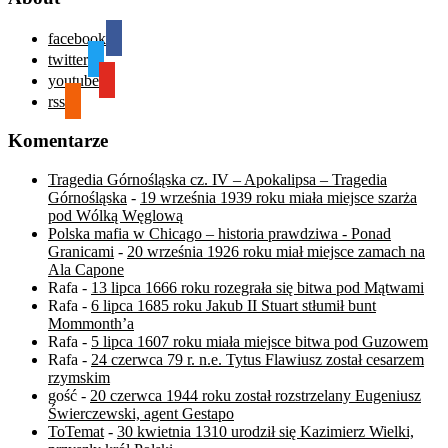
facebook
twitter
youtube
rss
Komentarze
Tragedia Górnośląska cz. IV – Apokalipsa – Tragedia
Górnośląska
-
19 września 1939 roku miała miejsce szarża
pod Wólką Węglową
Polska mafia w Chicago – historia prawdziwa - Ponad
Granicami
-
20 września 1926 roku miał miejsce zamach na
Ala Capone
Rafa
-
13 lipca 1666 roku rozegrała się bitwa pod Mątwami
Rafa
-
6 lipca 1685 roku Jakub II Stuart stłumił bunt
Mommonth’a
Rafa
-
5 lipca 1607 roku miała miejsce bitwa pod Guzowem
Rafa
-
24 czerwca 79 r. n.e. Tytus Flawiusz został cesarzem
rzymskim
gość
-
20 czerwca 1944 roku został rozstrzelany Eugeniusz
Świerczewski, agent Gestapo
ToTemat
-
30 kwietnia 1310 urodził się Kazimierz Wielki,