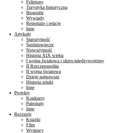
Felietony
Turystyka historyczna
Biografie
Wywiady
Reportaże i relacje
Inne
Artykuły
Starożytność
Średniowiecze
Nowożytność
Historia XIX wieku
I wojna światowa i okres międzywojenny
II Rzeczpospolita
II wojna światowa
Dzieje najnowsze
Historia sztuki
Inne
Projekty
Konkursy
Patronaty
Inne
Recenzje
Książki
Film
Wystawy