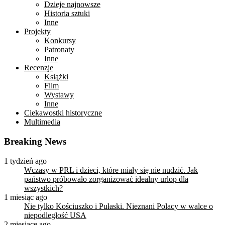
Dzieje najnowsze
Historia sztuki
Inne
Projekty
Konkursy
Patronaty
Inne
Recenzje
Książki
Film
Wystawy
Inne
Ciekawostki historyczne
Multimedia
Breaking News
1 tydzień ago
Wczasy w PRL i dzieci, które miały się nie nudzić. Jak
państwo próbowało zorganizować idealny urlop dla
wszystkich?
1 miesiąc ago
Nie tylko Kościuszko i Pułaski. Nieznani Polacy w walce o
niepodległość USA
2 miesiące ago