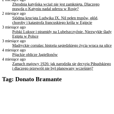
Zbrodnia katyńska wciąż nie jest zamknięta. Dlaczego
prawda o Katyniu nadal uderza w Rosję?
2 miesiące ago
Siódma krucjata Ludwika IX. Nil pełen trupów, głód,
choroby i katastrofa francuskiego króla w Egipcie
3 miesiące ago
Polski Luksor i piramidy na Lubelszczyźnie. Niezwykłe ślady
Egiptu w Polsce
3 miesiące ago
Madryckie corralas: historia sąsiedzkiego życia wraca na ulice
4 miesiące ago
Pijackie oblicze Jagiellonów
4 miesiące ago
Zamach majowy 1926: jak narodziła się decyzja Piłsudskiego
i dlaczego przewrót nie był planowany wcześniej?
Tag:
Donato Bramante