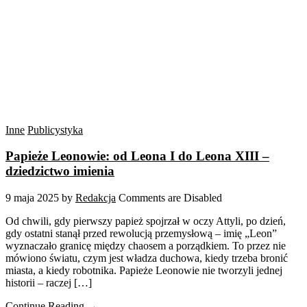
Inne
Publicystyka
Papieże Leonowie: od Leona I do Leona XIII –
dziedzictwo imienia
9 maja 2025
by
Redakcja
Comments are Disabled
Od chwili, gdy pierwszy papież spojrzał w oczy Attyli, po dzień,
gdy ostatni stanął przed rewolucją przemysłową – imię „Leon”
wyznaczało granicę między chaosem a porządkiem. To przez nie
mówiono światu, czym jest władza duchowa, kiedy trzeba bronić
miasta, a kiedy robotnika. Papieże Leonowie nie tworzyli jednej
historii – raczej […]
Continue Reading →