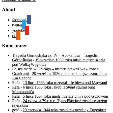
About
facebook
twitter
youtube
rss
Komentarze
Tragedia Górnośląska cz. IV – Apokalipsa – Tragedia
Górnośląska
-
19 września 1939 roku miała miejsce szarża
pod Wólką Węglową
Polska mafia w Chicago – historia prawdziwa - Ponad
Granicami
-
20 września 1926 roku miał miejsce zamach na
Ala Capone
Rafa
-
13 lipca 1666 roku rozegrała się bitwa pod Mątwami
Rafa
-
6 lipca 1685 roku Jakub II Stuart stłumił bunt
Mommonth’a
Rafa
-
5 lipca 1607 roku miała miejsce bitwa pod Guzowem
Rafa
-
24 czerwca 79 r. n.e. Tytus Flawiusz został cesarzem
rzymskim
gość
-
20 czerwca 1944 roku został rozstrzelany Eugeniusz