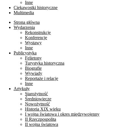
Inne
Ciekawostki historyczne
Multimedia
Strona główna
Wydarzenia
Rekonstrukcje
Konferencje
Wystawy
Inne
Publicystyka
Felietony
Turystyka historyczna
Biografie
Wywiady
Reportaże i relacje
Inne
Artykuły
Starożytność
Średniowiecze
Nowożytność
Historia XIX wieku
I wojna światowa i okres międzywojenny
II Rzeczpospolita
II wojna światowa