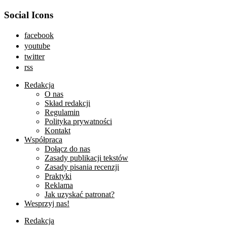
Social Icons
facebook
youtube
twitter
rss
Redakcja
O nas
Skład redakcji
Regulamin
Polityka prywatności
Kontakt
Współpraca
Dołącz do nas
Zasady publikacji tekstów
Zasady pisania recenzji
Praktyki
Reklama
Jak uzyskać patronat?
Wesprzyj nas!
Redakcja