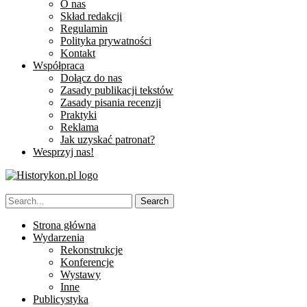
O nas
Skład redakcji
Regulamin
Polityka prywatności
Kontakt
Współpraca
Dołącz do nas
Zasady publikacji tekstów
Zasady pisania recenzji
Praktyki
Reklama
Jak uzyskać patronat?
Wesprzyj nas!
Strona główna
Wydarzenia
Rekonstrukcje
Konferencje
Wystawy
Inne
Publicystyka