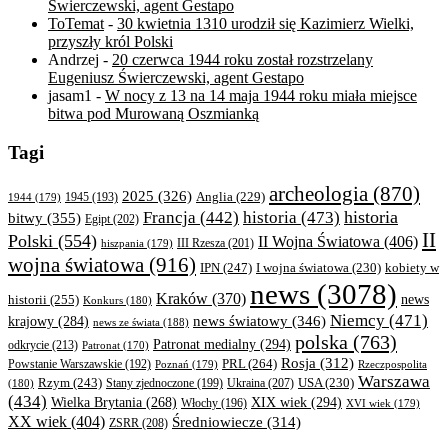
Świerczewski, agent Gestapo
ToTemat
-
30 kwietnia 1310 urodził się Kazimierz Wielki,
przyszły król Polski
Andrzej
-
20 czerwca 1944 roku został rozstrzelany
Eugeniusz Świerczewski, agent Gestapo
jasam1
-
W nocy z 13 na 14 maja 1944 roku miała miejsce
bitwa pod Murowaną Oszmianką
Tagi
archeologia
(870)
2025
(326)
Anglia
(229)
1944
(179)
1945
(193)
historia
Francja
(442)
historia
(473)
bitwy
(355)
Egipt
(202)
II
Polski
(554)
II Wojna Światowa
(406)
III Rzesza
(201)
hiszpania
(179)
wojna światowa
(916)
IPN
(247)
kobiety w
I wojna światowa
(230)
news
(3078)
Kraków
(370)
historii
(255)
news
Konkurs
(180)
Niemcy
(471)
news światowy
(346)
krajowy
(284)
news ze świata
(188)
polska
(763)
Patronat medialny
(294)
odkrycie
(213)
Patronat
(170)
Rosja
(312)
PRL
(264)
Powstanie Warszawskie
(192)
Poznań
(179)
Rzeczpospolita
Warszawa
Rzym
(243)
Ukraina
(207)
USA
(230)
(180)
Stany zjednoczone
(199)
(434)
XIX wiek
(294)
Wielka Brytania
(268)
Włochy
(196)
XVI wiek
(179)
XX wiek
(404)
Średniowiecze
(314)
ZSRR
(208)