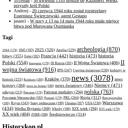
ToTemat
-
30 kwietnia 1310 urodził się Kazimierz Wielki,
przyszły król Polski
Andrzej
-
20 czerwca 1944 roku został rozstrzelany
Eugeniusz Świerczewski, agent Gestapo
jasam1
-
W nocy z 13 na 14 maja 1944 roku miała miejsce
bitwa pod Murowaną Oszmianką
Tagi
archeologia
(870)
2025
(326)
Anglia
(229)
1944
(179)
1945
(193)
historia
Francja
(442)
historia
(473)
bitwy
(355)
Egipt
(202)
II
Polski
(554)
II Wojna Światowa
(406)
III Rzesza
(201)
hiszpania
(179)
wojna światowa
(916)
IPN
(247)
kobiety w
I wojna światowa
(230)
news
(3078)
Kraków
(370)
historii
(255)
news
Konkurs
(180)
Niemcy
(471)
news światowy
(346)
krajowy
(284)
news ze świata
(188)
polska
(763)
Patronat medialny
(294)
odkrycie
(213)
Patronat
(170)
Rosja
(312)
PRL
(264)
Powstanie Warszawskie
(192)
Poznań
(179)
Rzeczpospolita
Warszawa
Rzym
(243)
Ukraina
(207)
USA
(230)
(180)
Stany zjednoczone
(199)
(434)
XIX wiek
(294)
Wielka Brytania
(268)
Włochy
(196)
XVI wiek
(179)
XX wiek
(404)
Średniowiecze
(314)
ZSRR
(208)
Historykon.pl