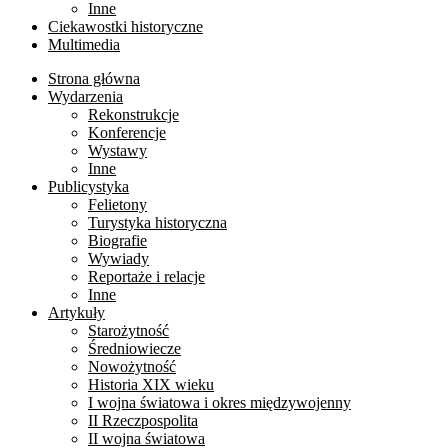
Inne
Ciekawostki historyczne
Multimedia
Strona główna
Wydarzenia
Rekonstrukcje
Konferencje
Wystawy
Inne
Publicystyka
Felietony
Turystyka historyczna
Biografie
Wywiady
Reportaże i relacje
Inne
Artykuły
Starożytność
Średniowiecze
Nowożytność
Historia XIX wieku
I wojna światowa i okres międzywojenny
II Rzeczpospolita
II wojna światowa