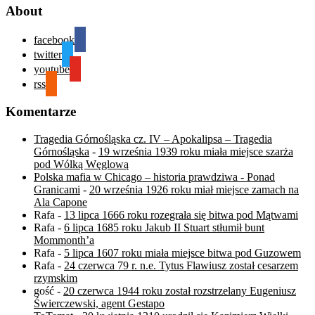
About
facebook
twitter
youtube
rss
Komentarze
Tragedia Górnośląska cz. IV – Apokalipsa – Tragedia
Górnośląska
-
19 września 1939 roku miała miejsce szarża
pod Wólką Węglową
Polska mafia w Chicago – historia prawdziwa - Ponad
Granicami
-
20 września 1926 roku miał miejsce zamach na
Ala Capone
Rafa
-
13 lipca 1666 roku rozegrała się bitwa pod Mątwami
Rafa
-
6 lipca 1685 roku Jakub II Stuart stłumił bunt
Mommonth’a
Rafa
-
5 lipca 1607 roku miała miejsce bitwa pod Guzowem
Rafa
-
24 czerwca 79 r. n.e. Tytus Flawiusz został cesarzem
rzymskim
gość
-
20 czerwca 1944 roku został rozstrzelany Eugeniusz
Świerczewski, agent Gestapo