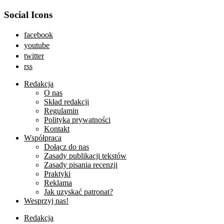
Social Icons
facebook
youtube
twitter
rss
Redakcja
O nas
Skład redakcji
Regulamin
Polityka prywatności
Kontakt
Współpraca
Dołącz do nas
Zasady publikacji tekstów
Zasady pisania recenzji
Praktyki
Reklama
Jak uzyskać patronat?
Wesprzyj nas!
Redakcja