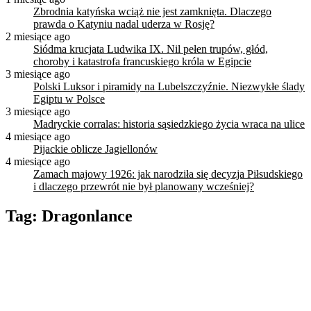
Zbrodnia katyńska wciąż nie jest zamknięta. Dlaczego
prawda o Katyniu nadal uderza w Rosję?
2 miesiące ago
Siódma krucjata Ludwika IX. Nil pełen trupów, głód,
choroby i katastrofa francuskiego króla w Egipcie
3 miesiące ago
Polski Luksor i piramidy na Lubelszczyźnie. Niezwykłe ślady
Egiptu w Polsce
3 miesiące ago
Madryckie corralas: historia sąsiedzkiego życia wraca na ulice
4 miesiące ago
Pijackie oblicze Jagiellonów
4 miesiące ago
Zamach majowy 1926: jak narodziła się decyzja Piłsudskiego
i dlaczego przewrót nie był planowany wcześniej?
Tag:
Dragonlance