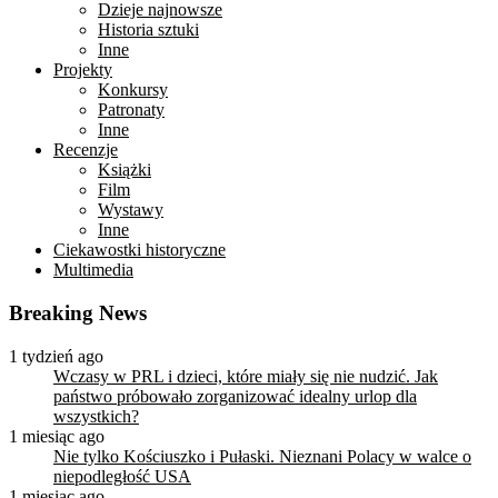
Dzieje najnowsze
Historia sztuki
Inne
Projekty
Konkursy
Patronaty
Inne
Recenzje
Książki
Film
Wystawy
Inne
Ciekawostki historyczne
Multimedia
Breaking News
1 tydzień ago
Wczasy w PRL i dzieci, które miały się nie nudzić. Jak
państwo próbowało zorganizować idealny urlop dla
wszystkich?
1 miesiąc ago
Nie tylko Kościuszko i Pułaski. Nieznani Polacy w walce o
niepodległość USA
1 miesiąc ago