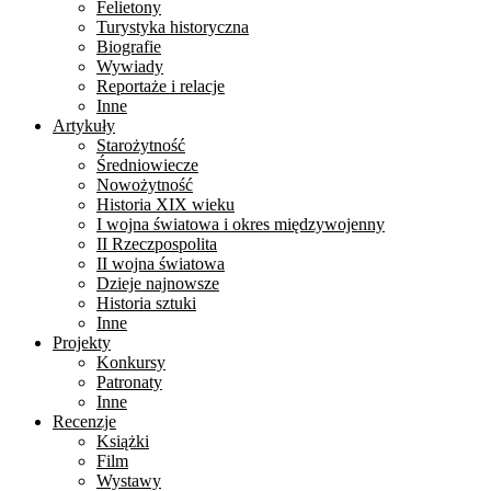
Felietony
Turystyka historyczna
Biografie
Wywiady
Reportaże i relacje
Inne
Artykuły
Starożytność
Średniowiecze
Nowożytność
Historia XIX wieku
I wojna światowa i okres międzywojenny
II Rzeczpospolita
II wojna światowa
Dzieje najnowsze
Historia sztuki
Inne
Projekty
Konkursy
Patronaty
Inne
Recenzje
Książki
Film
Wystawy