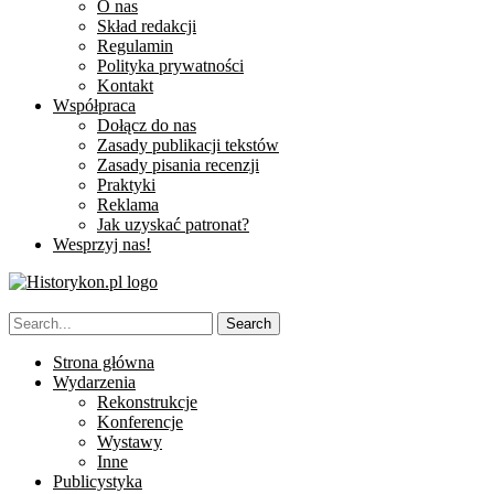
O nas
Skład redakcji
Regulamin
Polityka prywatności
Kontakt
Współpraca
Dołącz do nas
Zasady publikacji tekstów
Zasady pisania recenzji
Praktyki
Reklama
Jak uzyskać patronat?
Wesprzyj nas!
Strona główna
Wydarzenia
Rekonstrukcje
Konferencje
Wystawy
Inne
Publicystyka