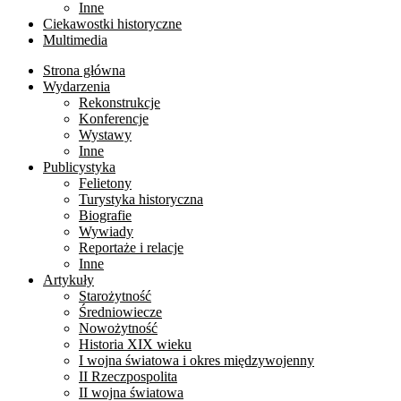
Inne
Ciekawostki historyczne
Multimedia
Strona główna
Wydarzenia
Rekonstrukcje
Konferencje
Wystawy
Inne
Publicystyka
Felietony
Turystyka historyczna
Biografie
Wywiady
Reportaże i relacje
Inne
Artykuły
Starożytność
Średniowiecze
Nowożytność
Historia XIX wieku
I wojna światowa i okres międzywojenny
II Rzeczpospolita
II wojna światowa