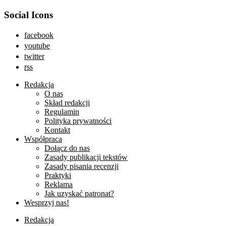
Social Icons
facebook
youtube
twitter
rss
Redakcja
O nas
Skład redakcji
Regulamin
Polityka prywatności
Kontakt
Współpraca
Dołącz do nas
Zasady publikacji tekstów
Zasady pisania recenzji
Praktyki
Reklama
Jak uzyskać patronat?
Wesprzyj nas!
Redakcja