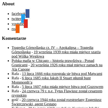
About
facebook
twitter
youtube
rss
Komentarze
Tragedia Górnośląska cz. IV – Apokalipsa – Tragedia
Górnośląska
-
19 września 1939 roku miała miejsce szarża
pod Wólką Węglową
Polska mafia w Chicago – historia prawdziwa - Ponad
Granicami
-
20 września 1926 roku miał miejsce zamach na
Ala Capone
Rafa
-
13 lipca 1666 roku rozegrała się bitwa pod Mątwami
Rafa
-
6 lipca 1685 roku Jakub II Stuart stłumił bunt
Mommonth’a
Rafa
-
5 lipca 1607 roku miała miejsce bitwa pod Guzowem
Rafa
-
24 czerwca 79 r. n.e. Tytus Flawiusz został cesarzem
rzymskim
gość
-
20 czerwca 1944 roku został rozstrzelany Eugeniusz
Świerczewski, agent Gestapo