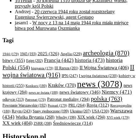
ToTemat
-
30 kwietnia 1310 urodził się Kazimierz Wielki,
przyszły król Polski
Andrzej
-
20 czerwca 1944 roku został rozstrzelany
Eugeniusz Świerczewski, agent Gestapo
jasam1
-
W nocy z 13 na 14 maja 1944 roku miała miejsce
bitwa pod Murowaną Oszmianką
Tagi
archeologia
(870)
2025
(326)
Anglia
(229)
1944
(179)
1945
(193)
historia
Francja
(442)
historia
(473)
bitwy
(355)
Egipt
(202)
II
Polski
(554)
II Wojna Światowa
(406)
III Rzesza
(201)
hiszpania
(179)
wojna światowa
(916)
IPN
(247)
kobiety w
I wojna światowa
(230)
news
(3078)
Kraków
(370)
historii
(255)
news
Konkurs
(180)
Niemcy
(471)
news światowy
(346)
krajowy
(284)
news ze świata
(188)
polska
(763)
Patronat medialny
(294)
odkrycie
(213)
Patronat
(170)
Rosja
(312)
PRL
(264)
Powstanie Warszawskie
(192)
Poznań
(179)
Rzeczpospolita
Warszawa
Rzym
(243)
Ukraina
(207)
USA
(230)
(180)
Stany zjednoczone
(199)
(434)
XIX wiek
(294)
Wielka Brytania
(268)
Włochy
(196)
XVI wiek
(179)
XX wiek
(404)
Średniowiecze
(314)
ZSRR
(208)
Historykon.pl