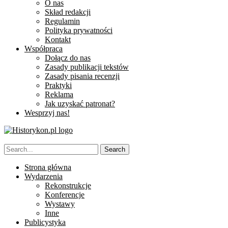
O nas
Skład redakcji
Regulamin
Polityka prywatności
Kontakt
Współpraca
Dołącz do nas
Zasady publikacji tekstów
Zasady pisania recenzji
Praktyki
Reklama
Jak uzyskać patronat?
Wesprzyj nas!
Strona główna
Wydarzenia
Rekonstrukcje
Konferencje
Wystawy
Inne
Publicystyka