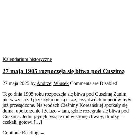
Kalendarium historyczne
27 maja 1905 rozpoczęła się bitwa pod Cuszimą
27 maja 2025
by
Andrzej Włusek
Comments are Disabled
Tego dnia 1905 roku rozpoczęła się bitwa pod Cuszimą Zanim
pierwszy strzał przeszył morską ciszę, losy dwóch imperiów były
już przesądzone. Na wodach Cieśniny Koreańskiej spotkały się
duma, upokorzenie i żelazo – tam, gdzie rozegrała się bitwa pod
Cuszimą. Jedni płynęli tysiące mil w stronę chwały, drudzy –
czekali, gotowi […]
Continue Reading →