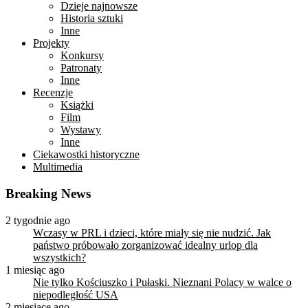
Dzieje najnowsze
Historia sztuki
Inne
Projekty
Konkursy
Patronaty
Inne
Recenzje
Książki
Film
Wystawy
Inne
Ciekawostki historyczne
Multimedia
Breaking News
2 tygodnie ago
Wczasy w PRL i dzieci, które miały się nie nudzić. Jak
państwo próbowało zorganizować idealny urlop dla
wszystkich?
1 miesiąc ago
Nie tylko Kościuszko i Pułaski. Nieznani Polacy w walce o
niepodległość USA
2 miesiące ago