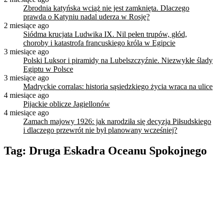
Zbrodnia katyńska wciąż nie jest zamknięta. Dlaczego
prawda o Katyniu nadal uderza w Rosję?
2 miesiące ago
Siódma krucjata Ludwika IX. Nil pełen trupów, głód,
choroby i katastrofa francuskiego króla w Egipcie
3 miesiące ago
Polski Luksor i piramidy na Lubelszczyźnie. Niezwykłe ślady
Egiptu w Polsce
3 miesiące ago
Madryckie corralas: historia sąsiedzkiego życia wraca na ulice
4 miesiące ago
Pijackie oblicze Jagiellonów
4 miesiące ago
Zamach majowy 1926: jak narodziła się decyzja Piłsudskiego
i dlaczego przewrót nie był planowany wcześniej?
Tag:
Druga Eskadra Oceanu Spokojnego