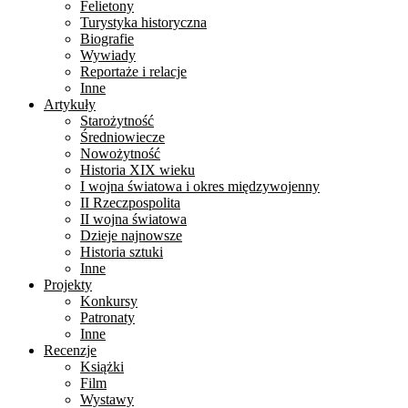
Felietony
Turystyka historyczna
Biografie
Wywiady
Reportaże i relacje
Inne
Artykuły
Starożytność
Średniowiecze
Nowożytność
Historia XIX wieku
I wojna światowa i okres międzywojenny
II Rzeczpospolita
II wojna światowa
Dzieje najnowsze
Historia sztuki
Inne
Projekty
Konkursy
Patronaty
Inne
Recenzje
Książki
Film
Wystawy