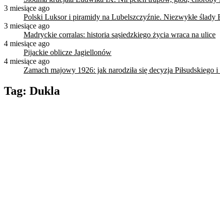
3 miesiące ago
Polski Luksor i piramidy na Lubelszczyźnie. Niezwykłe ślady 
3 miesiące ago
Madryckie corralas: historia sąsiedzkiego życia wraca na ulice
4 miesiące ago
Pijackie oblicze Jagiellonów
4 miesiące ago
Zamach majowy 1926: jak narodziła się decyzja Piłsudskiego i
Tag:
Dukla