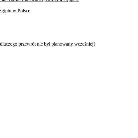
Egiptu w Polsce
 dlaczego przewrót nie był planowany wcześniej?