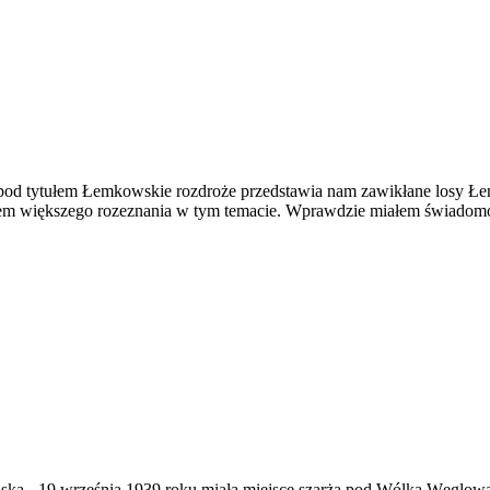
od tytułem Łemkowskie rozdroże przedstawia nam zawikłane losy Łemk
em większego rozeznania w tym temacie. Wprawdzie miałem świadomość,
ąska
-
19 września 1939 roku miała miejsce szarża pod Wólką Węglow