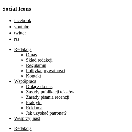
Social Icons
facebook
youtube
twitter
rss
Redakcja
O nas
Skład redakcji
Regulamin
Polityka prywatności
Kontakt
Współpraca
Dołącz do nas
Zasady publikacji tekstów
Zasady pisania recenzji
Praktyki
Reklama
Jak uzyskać patronat?
Wesprzyj nas!
Redakcja