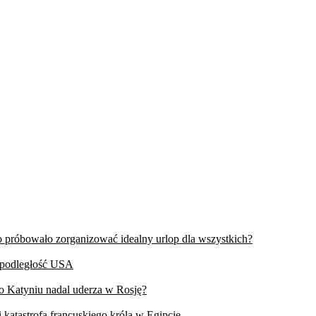
wo próbowało zorganizować idealny urlop dla wszystkich?
iepodległość USA
 o Katyniu nadal uderza w Rosję?
 katastrofa francuskiego króla w Egipcie