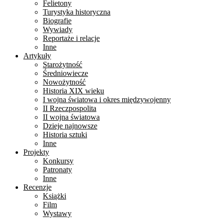
Felietony
Turystyka historyczna
Biografie
Wywiady
Reportaże i relacje
Inne
Artykuły
Starożytność
Średniowiecze
Nowożytność
Historia XIX wieku
I wojna światowa i okres międzywojenny
II Rzeczpospolita
II wojna światowa
Dzieje najnowsze
Historia sztuki
Inne
Projekty
Konkursy
Patronaty
Inne
Recenzje
Książki
Film
Wystawy