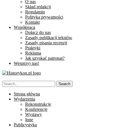
O nas
Skład redakcji
Regulamin
Polityka prywatności
Kontakt
Współpraca
Dołącz do nas
Zasady publikacji tekstów
Zasady pisania recenzji
Praktyki
Reklama
Jak uzyskać patronat?
Wesprzyj nas!
Strona główna
Wydarzenia
Rekonstrukcje
Konferencje
Wystawy
Inne
Publicystyka