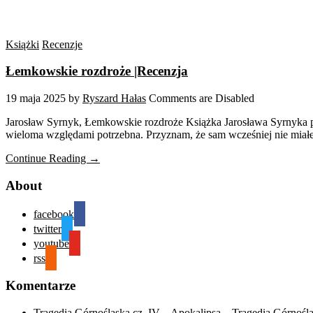
Książki
Recenzje
Łemkowskie rozdroże |Recenzja
19 maja 2025
by
Ryszard Hałas
Comments are Disabled
Jarosław Syrnyk, Łemkowskie rozdroże Książka Jarosława Syrnyka p
wieloma względami potrzebna. Przyznam, że sam wcześniej nie miał
Continue Reading →
About
facebook
twitter
youtube
rss
Komentarze
Tragedia Górnośląska cz. IV – Apokalipsa – Tragedia Górnośl