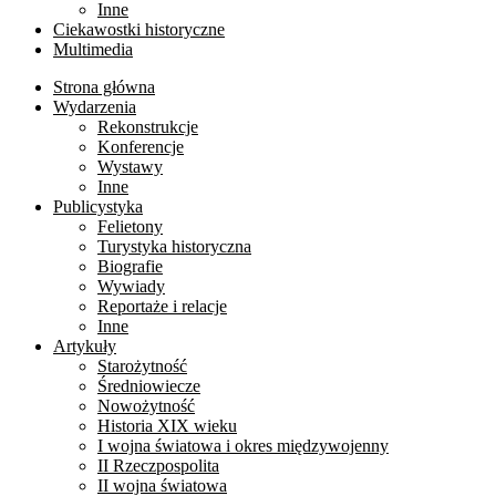
Inne
Ciekawostki historyczne
Multimedia
Strona główna
Wydarzenia
Rekonstrukcje
Konferencje
Wystawy
Inne
Publicystyka
Felietony
Turystyka historyczna
Biografie
Wywiady
Reportaże i relacje
Inne
Artykuły
Starożytność
Średniowiecze
Nowożytność
Historia XIX wieku
I wojna światowa i okres międzywojenny
II Rzeczpospolita
II wojna światowa