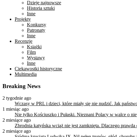
Dzieje najnowsze
Historia sztuki
Inne
Projekty
Konkursy
Patronaty
Inne
Recenzje
Książki
Film
Wystawy
Inne
Ciekawostki historyczne
Multimedia
Breaking News
2 tygodnie ago
Wczasy w PRL i dzieci, które miały się nie nudzić. Jak państ
1 miesiąc ago
Nie tylko Kościuszko i Pułaski. Nieznani Polacy w walce o n
2 miesiące ago
Zbrodnia katyńska wciąż nie jest zamknięta. Dlaczego prawda
2 miesiące ago
Siódma krucjata Ludwika IX. Nil pełen trupów, głód, choroby i