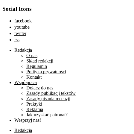
Social Icons
facebook
youtube
twitter
rss
Redakcja
O nas
Skład redakcji
Regulamin
Polityka prywatności
Kontakt
Współpraca
Dołącz do nas
Zasady publikacji tekstów
Zasady pisania recenzji
Praktyki
Reklama
Jak uzyskać patronat?
Wesprzyj nas!
Redakcja