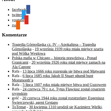
facebook
twitter
youtube
rss
Komentarze
Tragedia Górnośląska cz. IV – Apokalipsa – Tragedia
Górnośląska
-
19 września 1939 roku miała miejsce szarża
pod Wólką Węglową
Polska mafia w Chicago – historia prawdziwa - Ponad
Granicami
-
20 września 1926 roku miał miejsce zamach na
Ala Capone
Rafa
-
13 lipca 1666 roku rozegrała się bitwa pod Mątwami
Rafa
-
6 lipca 1685 roku Jakub II Stuart stłumił bunt
Mommonth’a
Rafa
-
5 lipca 1607 roku miała miejsce bitwa pod Guzowem
Rafa
-
24 czerwca 79 r. n.e. Tytus Flawiusz został cesarzem
rzymskim
gość
-
20 czerwca 1944 roku został rozstrzelany Eugeniusz
Świerczewski, agent Gestapo
ToTemat
-
30 kwietnia 1310 urodził się Kazimierz Wielki,