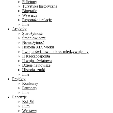
Felietony
Turystyka historyczna
Biografie
Wywiady
Reportaże i relacje
Inne
Artykuły
Starożytność
Średniowiecze
Nowożytność
Historia XIX wieku
I wojna światowa i okres międzywojenny
II Rzeczpospolita
II wojna światowa
Dzieje najnowsze
Historia sztuki
Inne
Projekty
Konkursy
Patronaty
Inne
Recenzje
Książki
Film
Wystawy