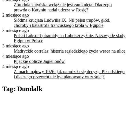
Zbrodnia katyńska wciąż nie jest zamknięta. Dlaczego
prawda o Katyniu nadal uderza w Rosję?
2 miesiące ago
Siódma krucjata Ludwika IX. Nil pełen trupów, głód,
choroby i katastrofa francuskiego króla w Egipcie
3 miesiące ago
Polski Luksor i piramidy na Lubelszczyźnie. Niezwykłe ślady
Egiptu w Polsce
3 miesiące ago
Madryckie corralas: historia sąsiedzkiego życia wraca na ulice
4 miesiące ago
Pijackie oblicze Jagiellonów
4 miesiące ago
Zamach majowy 1926: jak narodziła się decyzja Piłsudskiego
i dlaczego przewrót nie był planowany wcześniej?
Tag:
Dundalk