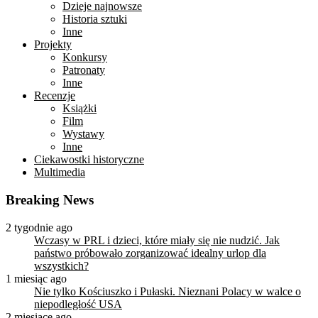
Dzieje najnowsze
Historia sztuki
Inne
Projekty
Konkursy
Patronaty
Inne
Recenzje
Książki
Film
Wystawy
Inne
Ciekawostki historyczne
Multimedia
Breaking News
2 tygodnie ago
Wczasy w PRL i dzieci, które miały się nie nudzić. Jak
państwo próbowało zorganizować idealny urlop dla
wszystkich?
1 miesiąc ago
Nie tylko Kościuszko i Pułaski. Nieznani Polacy w walce o
niepodległość USA
2 miesiące ago