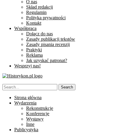
O nas
Skład redakcji
Regulamin
Polityka prywatności
Kontakt
Współpraca
Dołącz do nas
Zasady publikacji tekstów
Zasady pisania recenzji
Praktyki
Reklama
Jak uzyskać patronat?
Wesprzyj nas!
Strona główna
Wydarzenia
Rekonstrukcje
Konferencje
Wystawy
Inne
Publicystyka