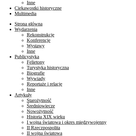
Inne
Ciekawostki historyczne
Multimedia
Strona główna
Wydarzenia
Rekonstrukcje
Konferencje
Wystawy
Inne
Publicystyka
Felietony
Turystyka historyczna
Biografie
Wywiady
Reportaże i relacje
Inne
Artykuły
Starożytność
Średniowiecze
Nowożytność
Historia XIX wieku
I wojna światowa i okres międzywojenny
II Rzeczpospolita
II wojna światowa