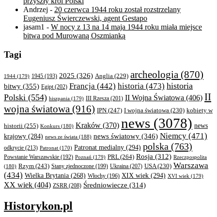
przyszły król Polski
Andrzej
-
20 czerwca 1944 roku został rozstrzelany
Eugeniusz Świerczewski, agent Gestapo
jasam1
-
W nocy z 13 na 14 maja 1944 roku miała miejsce
bitwa pod Murowaną Oszmianką
Tagi
archeologia
(870)
2025
(326)
Anglia
(229)
1944
(179)
1945
(193)
historia
Francja
(442)
historia
(473)
bitwy
(355)
Egipt
(202)
II
Polski
(554)
II Wojna Światowa
(406)
III Rzesza
(201)
hiszpania
(179)
wojna światowa
(916)
IPN
(247)
kobiety w
I wojna światowa
(230)
news
(3078)
Kraków
(370)
historii
(255)
news
Konkurs
(180)
Niemcy
(471)
news światowy
(346)
krajowy
(284)
news ze świata
(188)
polska
(763)
Patronat medialny
(294)
odkrycie
(213)
Patronat
(170)
Rosja
(312)
PRL
(264)
Powstanie Warszawskie
(192)
Poznań
(179)
Rzeczpospolita
Warszawa
Rzym
(243)
Ukraina
(207)
USA
(230)
(180)
Stany zjednoczone
(199)
(434)
XIX wiek
(294)
Wielka Brytania
(268)
Włochy
(196)
XVI wiek
(179)
XX wiek
(404)
Średniowiecze
(314)
ZSRR
(208)
Historykon.pl