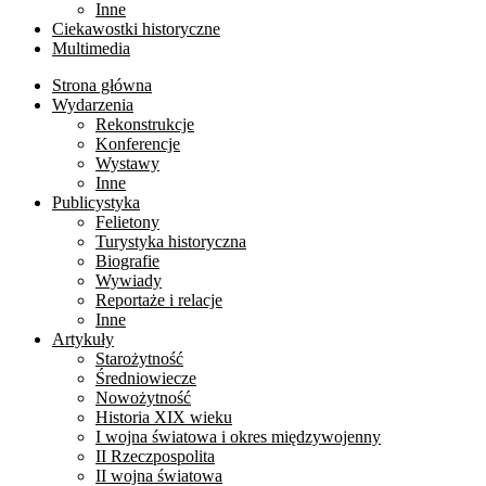
Inne
Ciekawostki historyczne
Multimedia
Strona główna
Wydarzenia
Rekonstrukcje
Konferencje
Wystawy
Inne
Publicystyka
Felietony
Turystyka historyczna
Biografie
Wywiady
Reportaże i relacje
Inne
Artykuły
Starożytność
Średniowiecze
Nowożytność
Historia XIX wieku
I wojna światowa i okres międzywojenny
II Rzeczpospolita
II wojna światowa