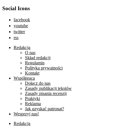
Social Icons
facebook
youtube
twitter
rss
Redakcja
O nas
Skład redakcji
Regulamin
Polityka prywatności
Kontakt
Współpraca
Dołącz do nas
Zasady publikacji tekstów
Zasady pisania recenzji
Praktyki
Reklama
Jak uzyskać patronat?
Wesprzyj nas!
Redakcja