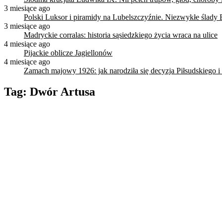
3 miesiące ago
Polski Luksor i piramidy na Lubelszczyźnie. Niezwykłe ślady 
3 miesiące ago
Madryckie corralas: historia sąsiedzkiego życia wraca na ulice
4 miesiące ago
Pijackie oblicze Jagiellonów
4 miesiące ago
Zamach majowy 1926: jak narodziła się decyzja Piłsudskiego i
Tag:
Dwór Artusa