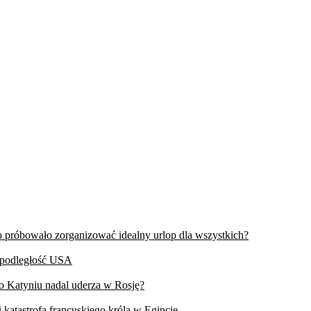
wo próbowało zorganizować idealny urlop dla wszystkich?
iepodległość USA
 o Katyniu nadal uderza w Rosję?
 katastrofa francuskiego króla w Egipcie