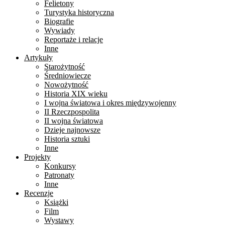
Felietony
Turystyka historyczna
Biografie
Wywiady
Reportaże i relacje
Inne
Artykuły
Starożytność
Średniowiecze
Nowożytność
Historia XIX wieku
I wojna światowa i okres międzywojenny
II Rzeczpospolita
II wojna światowa
Dzieje najnowsze
Historia sztuki
Inne
Projekty
Konkursy
Patronaty
Inne
Recenzje
Książki
Film
Wystawy