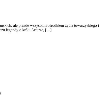
skich, ale przede wszystkim ośrodkiem życia towarzyskiego i
czu legendy o królu Arturze, […]
ą