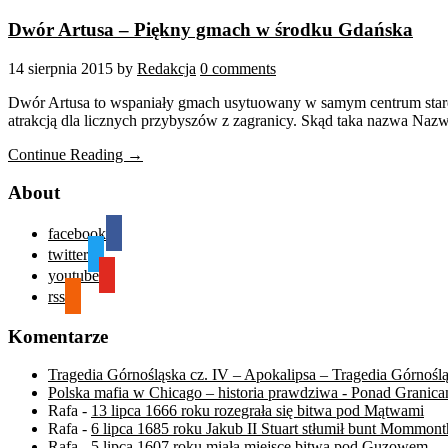
Dwór Artusa – Piękny gmach w środku Gdańska
14 sierpnia 2015
by
Redakcja
0 comments
Dwór Artusa to wspaniały gmach usytuowany w samym centrum stareg
atrakcją dla licznych przybyszów z zagranicy. Skąd taka nazwa Nazw
Continue Reading →
About
facebook
twitter
youtube
rss
Komentarze
Tragedia Górnośląska cz. IV – Apokalipsa – Tragedia Górnośl
Polska mafia w Chicago – historia prawdziwa - Ponad Granica
Rafa
-
13 lipca 1666 roku rozegrała się bitwa pod Mątwami
Rafa
-
6 lipca 1685 roku Jakub II Stuart stłumił bunt Mommont
Rafa
-
5 lipca 1607 roku miała miejsce bitwa pod Guzowem