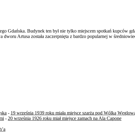
o Gdańska. Budynek ten był nie tylko miejscem spotkań kupców gdań
a dworu Artusa została zaczerpnięta z bardzo popularnej w średniowie
ąska
-
19 września 1939 roku miała miejsce szarża pod Wólką Węglow
mi
-
20 września 1926 roku miał miejsce zamach na Ala Capone
h’a