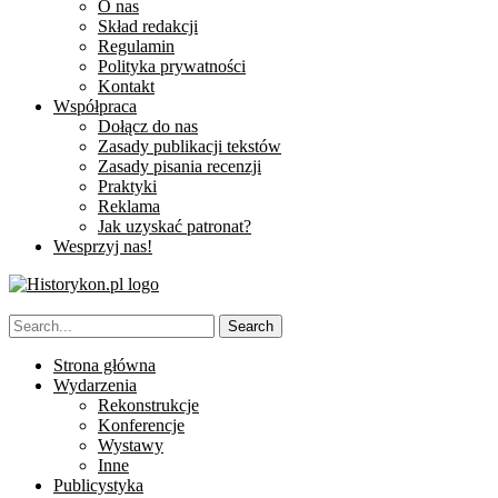
O nas
Skład redakcji
Regulamin
Polityka prywatności
Kontakt
Współpraca
Dołącz do nas
Zasady publikacji tekstów
Zasady pisania recenzji
Praktyki
Reklama
Jak uzyskać patronat?
Wesprzyj nas!
Strona główna
Wydarzenia
Rekonstrukcje
Konferencje
Wystawy
Inne
Publicystyka