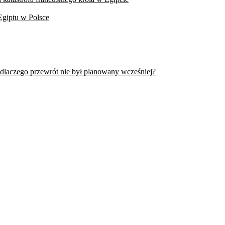
Egiptu w Polsce
 dlaczego przewrót nie był planowany wcześniej?