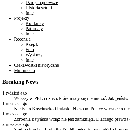
Dzieje najnowsze
Historia sztuki
Inne
Projekty
Konkursy
Patronaty
Inne
Recenzje
Książki
Film
Wystawy
Inne
Ciekawostki historyczne
Multimedia
Breaking News
1 tydzień ago
Wczasy w PRL i dzieci, które miały się nie nudzić. Jak państ
1 miesiąc ago
Nie tylko Kościuszko i Pułaski. Nieznani Polacy w walce o n
1 miesiąc ago
Zbrodnia katyńska wciąż nie jest zamknięta. Dlaczego prawda
2 miesiące ago
Siódma krucjata Ludwika IX. Nil pełen trupów, głód, choroby i