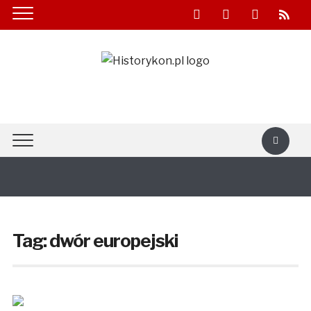
facebook
youtube
twitter
rss
Tag:
dwór europejski