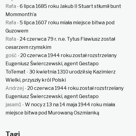
Rafa
-
6 lipca 1685 roku Jakub II Stuart stłumił bunt
Mommonth’a
Rafa
-
5 lipca 1607 roku miała miejsce bitwa pod
Guzowem
Rafa
-
24 czerwca 79 r. n.e. Tytus Flawiusz został
cesarzem rzymskim
gość
-
20 czerwca 1944 roku został rozstrzelany
Eugeniusz Świerczewski, agent Gestapo
ToTemat
-
30 kwietnia 1310 urodził się Kazimierz
Wielki, przyszły król Polski
Andrzej
-
20 czerwca 1944 roku został rozstrzelany
Eugeniusz Świerczewski, agent Gestapo
jasam1
-
W nocy z 13 na 14 maja 1944 roku miała
miejsce bitwa pod Murowaną Oszmianką
Tagi