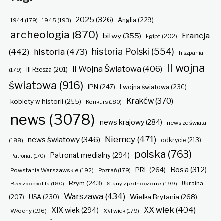
2025
(326)
Anglia
(229)
1944
(179)
1945
(193)
archeologia
(870)
Francja
bitwy
(355)
Egipt
(202)
historia Polski
(554)
historia
(473)
(442)
hiszpania
II wojna
II Wojna Światowa
(406)
(179)
III Rzesza
(201)
światowa
(916)
IPN
(247)
I wojna światowa
(230)
Kraków
(370)
kobiety w historii
(255)
Konkurs
(180)
news
(3078)
news krajowy
(284)
news ze świata
Niemcy
(471)
news światowy
(346)
odkrycie
(213)
(188)
polska
(763)
Patronat medialny
(294)
Patronat
(170)
Rosja
(312)
PRL
(264)
Powstanie Warszawskie
(192)
Poznań
(179)
Rzym
(243)
Ukraina
Rzeczpospolita
(180)
Stany zjednoczone
(199)
Warszawa
(434)
Wielka Brytania
(268)
(207)
USA
(230)
XX wiek
(404)
XIX wiek
(294)
Włochy
(196)
XVI wiek
(179)