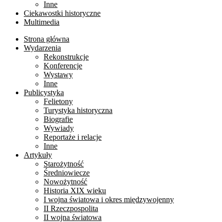
Inne
Ciekawostki historyczne
Multimedia
Strona główna
Wydarzenia
Rekonstrukcje
Konferencje
Wystawy
Inne
Publicystyka
Felietony
Turystyka historyczna
Biografie
Wywiady
Reportaże i relacje
Inne
Artykuły
Starożytność
Średniowiecze
Nowożytność
Historia XIX wieku
I wojna światowa i okres międzywojenny
II Rzeczpospolita
II wojna światowa