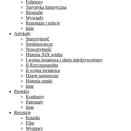
Felietony
Turystyka historyczna
Biografie
Wywiady
Reportaże i relacje
Inne
Artykuły
Starożytność
Średniowiecze
Nowożytność
Historia XIX wieku
I wojna światowa i okres międzywojenny
II Rzeczpospolita
II wojna światowa
Dzieje najnowsze
Historia sztuki
Inne
Projekty
Konkursy
Patronaty
Inne
Recenzje
Książki
Film
Wystawy