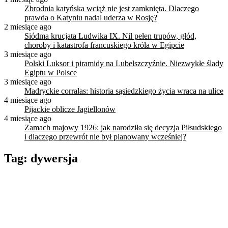
Zbrodnia katyńska wciąż nie jest zamknięta. Dlaczego
prawda o Katyniu nadal uderza w Rosję?
2 miesiące ago
Siódma krucjata Ludwika IX. Nil pełen trupów, głód,
choroby i katastrofa francuskiego króla w Egipcie
3 miesiące ago
Polski Luksor i piramidy na Lubelszczyźnie. Niezwykłe ślady
Egiptu w Polsce
3 miesiące ago
Madryckie corralas: historia sąsiedzkiego życia wraca na ulice
4 miesiące ago
Pijackie oblicze Jagiellonów
4 miesiące ago
Zamach majowy 1926: jak narodziła się decyzja Piłsudskiego
i dlaczego przewrót nie był planowany wcześniej?
Tag:
dywersja