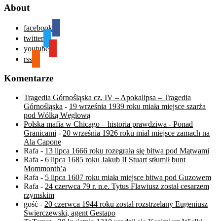
About
facebook
twitter
youtube
rss
Komentarze
Tragedia Górnośląska cz. IV – Apokalipsa – Tragedia
Górnośląska
-
19 września 1939 roku miała miejsce szarża
pod Wólką Węglową
Polska mafia w Chicago – historia prawdziwa - Ponad
Granicami
-
20 września 1926 roku miał miejsce zamach na
Ala Capone
Rafa
-
13 lipca 1666 roku rozegrała się bitwa pod Mątwami
Rafa
-
6 lipca 1685 roku Jakub II Stuart stłumił bunt
Mommonth’a
Rafa
-
5 lipca 1607 roku miała miejsce bitwa pod Guzowem
Rafa
-
24 czerwca 79 r. n.e. Tytus Flawiusz został cesarzem
rzymskim
gość
-
20 czerwca 1944 roku został rozstrzelany Eugeniusz
Świerczewski, agent Gestapo