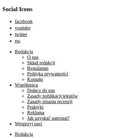
Social Icons
facebook
youtube
twitter
rss
Redakcja
O nas
Skład redakcji
Regulamin
Polityka prywatności
Kontakt
Współpraca
Dołącz do nas
Zasady publikacji tekstów
Zasady pisania recenzji
Praktyki
Reklama
Jak uzyskać patronat?
Wesprzyj nas!
Redakcja