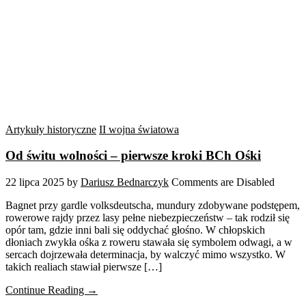
Artykuły historyczne
II wojna światowa
Od świtu wolności – pierwsze kroki BCh Ośki
22 lipca 2025
by
Dariusz Bednarczyk
Comments are Disabled
Bagnet przy gardle volksdeutscha, mundury zdobywane podstępem,
rowerowe rajdy przez lasy pełne niebezpieczeństw – tak rodził się
opór tam, gdzie inni bali się oddychać głośno. W chłopskich
dłoniach zwykła ośka z roweru stawała się symbolem odwagi, a w
sercach dojrzewała determinacja, by walczyć mimo wszystko. W
takich realiach stawiał pierwsze […]
Continue Reading →