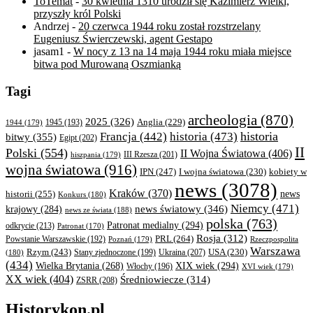
ToTemat
-
30 kwietnia 1310 urodził się Kazimierz Wielki,
przyszły król Polski
Andrzej
-
20 czerwca 1944 roku został rozstrzelany
Eugeniusz Świerczewski, agent Gestapo
jasam1
-
W nocy z 13 na 14 maja 1944 roku miała miejsce
bitwa pod Murowaną Oszmianką
Tagi
archeologia
(870)
2025
(326)
Anglia
(229)
1944
(179)
1945
(193)
historia
Francja
(442)
historia
(473)
bitwy
(355)
Egipt
(202)
II
Polski
(554)
II Wojna Światowa
(406)
III Rzesza
(201)
hiszpania
(179)
wojna światowa
(916)
IPN
(247)
kobiety w
I wojna światowa
(230)
news
(3078)
Kraków
(370)
historii
(255)
news
Konkurs
(180)
Niemcy
(471)
news światowy
(346)
krajowy
(284)
news ze świata
(188)
polska
(763)
Patronat medialny
(294)
odkrycie
(213)
Patronat
(170)
Rosja
(312)
PRL
(264)
Powstanie Warszawskie
(192)
Poznań
(179)
Rzeczpospolita
Warszawa
Rzym
(243)
Ukraina
(207)
USA
(230)
(180)
Stany zjednoczone
(199)
(434)
XIX wiek
(294)
Wielka Brytania
(268)
Włochy
(196)
XVI wiek
(179)
XX wiek
(404)
Średniowiecze
(314)
ZSRR
(208)
Historykon.pl