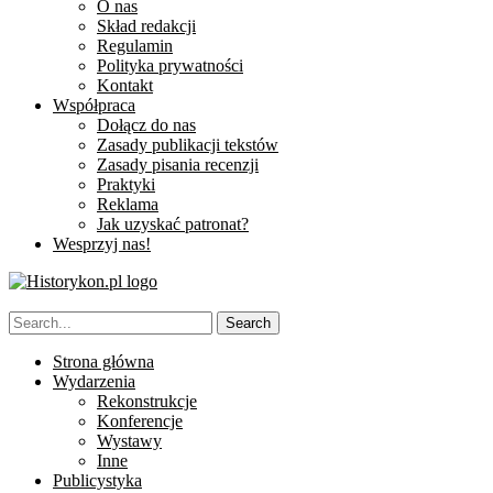
O nas
Skład redakcji
Regulamin
Polityka prywatności
Kontakt
Współpraca
Dołącz do nas
Zasady publikacji tekstów
Zasady pisania recenzji
Praktyki
Reklama
Jak uzyskać patronat?
Wesprzyj nas!
Strona główna
Wydarzenia
Rekonstrukcje
Konferencje
Wystawy
Inne
Publicystyka