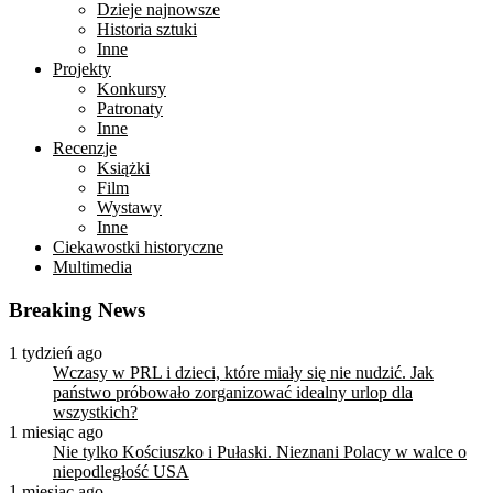
Dzieje najnowsze
Historia sztuki
Inne
Projekty
Konkursy
Patronaty
Inne
Recenzje
Książki
Film
Wystawy
Inne
Ciekawostki historyczne
Multimedia
Breaking News
1 tydzień ago
Wczasy w PRL i dzieci, które miały się nie nudzić. Jak
państwo próbowało zorganizować idealny urlop dla
wszystkich?
1 miesiąc ago
Nie tylko Kościuszko i Pułaski. Nieznani Polacy w walce o
niepodległość USA
1 miesiąc ago