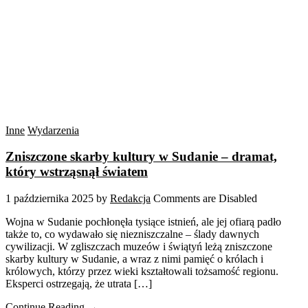
Inne
Wydarzenia
Zniszczone skarby kultury w Sudanie – dramat,
który wstrząsnął światem
1 października 2025
by
Redakcja
Comments are Disabled
Wojna w Sudanie pochłonęła tysiące istnień, ale jej ofiarą padło
także to, co wydawało się niezniszczalne – ślady dawnych
cywilizacji. W zgliszczach muzeów i świątyń leżą zniszczone
skarby kultury w Sudanie, a wraz z nimi pamięć o królach i
królowych, którzy przez wieki kształtowali tożsamość regionu.
Eksperci ostrzegają, że utrata […]
Continue Reading →