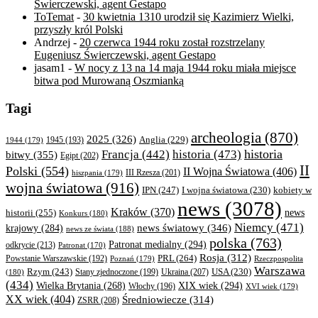
Świerczewski, agent Gestapo
ToTemat
-
30 kwietnia 1310 urodził się Kazimierz Wielki,
przyszły król Polski
Andrzej
-
20 czerwca 1944 roku został rozstrzelany
Eugeniusz Świerczewski, agent Gestapo
jasam1
-
W nocy z 13 na 14 maja 1944 roku miała miejsce
bitwa pod Murowaną Oszmianką
Tagi
archeologia
(870)
2025
(326)
Anglia
(229)
1944
(179)
1945
(193)
historia
Francja
(442)
historia
(473)
bitwy
(355)
Egipt
(202)
II
Polski
(554)
II Wojna Światowa
(406)
III Rzesza
(201)
hiszpania
(179)
wojna światowa
(916)
IPN
(247)
kobiety w
I wojna światowa
(230)
news
(3078)
Kraków
(370)
historii
(255)
news
Konkurs
(180)
Niemcy
(471)
news światowy
(346)
krajowy
(284)
news ze świata
(188)
polska
(763)
Patronat medialny
(294)
odkrycie
(213)
Patronat
(170)
Rosja
(312)
PRL
(264)
Powstanie Warszawskie
(192)
Poznań
(179)
Rzeczpospolita
Warszawa
Rzym
(243)
Ukraina
(207)
USA
(230)
(180)
Stany zjednoczone
(199)
(434)
XIX wiek
(294)
Wielka Brytania
(268)
Włochy
(196)
XVI wiek
(179)
XX wiek
(404)
Średniowiecze
(314)
ZSRR
(208)