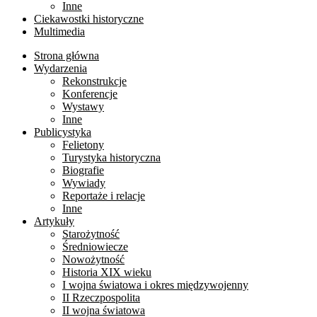
Inne
Ciekawostki historyczne
Multimedia
Strona główna
Wydarzenia
Rekonstrukcje
Konferencje
Wystawy
Inne
Publicystyka
Felietony
Turystyka historyczna
Biografie
Wywiady
Reportaże i relacje
Inne
Artykuły
Starożytność
Średniowiecze
Nowożytność
Historia XIX wieku
I wojna światowa i okres międzywojenny
II Rzeczpospolita
II wojna światowa