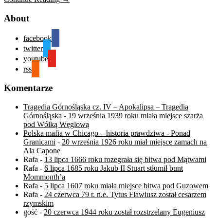
About
facebook
twitter
youtube
rss
Komentarze
Tragedia Górnośląska cz. IV – Apokalipsa – Tragedia
Górnośląska
-
19 września 1939 roku miała miejsce szarża
pod Wólką Węglową
Polska mafia w Chicago – historia prawdziwa - Ponad
Granicami
-
20 września 1926 roku miał miejsce zamach na
Ala Capone
Rafa
-
13 lipca 1666 roku rozegrała się bitwa pod Mątwami
Rafa
-
6 lipca 1685 roku Jakub II Stuart stłumił bunt
Mommonth’a
Rafa
-
5 lipca 1607 roku miała miejsce bitwa pod Guzowem
Rafa
-
24 czerwca 79 r. n.e. Tytus Flawiusz został cesarzem
rzymskim
gość
-
20 czerwca 1944 roku został rozstrzelany Eugeniusz