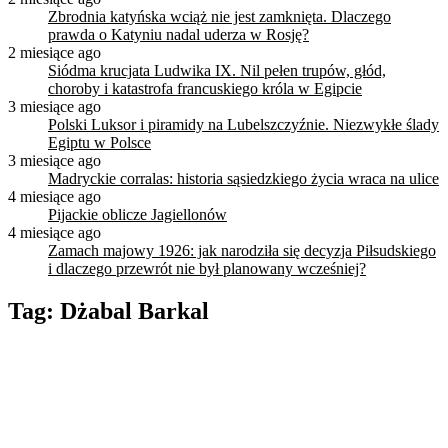
Zbrodnia katyńska wciąż nie jest zamknięta. Dlaczego
prawda o Katyniu nadal uderza w Rosję?
2 miesiące ago
Siódma krucjata Ludwika IX. Nil pełen trupów, głód,
choroby i katastrofa francuskiego króla w Egipcie
3 miesiące ago
Polski Luksor i piramidy na Lubelszczyźnie. Niezwykłe ślady
Egiptu w Polsce
3 miesiące ago
Madryckie corralas: historia sąsiedzkiego życia wraca na ulice
4 miesiące ago
Pijackie oblicze Jagiellonów
4 miesiące ago
Zamach majowy 1926: jak narodziła się decyzja Piłsudskiego
i dlaczego przewrót nie był planowany wcześniej?
Tag:
Dżabal Barkal