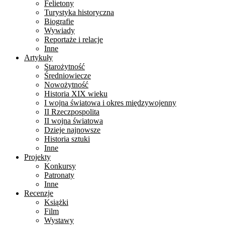
Felietony
Turystyka historyczna
Biografie
Wywiady
Reportaże i relacje
Inne
Artykuły
Starożytność
Średniowiecze
Nowożytność
Historia XIX wieku
I wojna światowa i okres międzywojenny
II Rzeczpospolita
II wojna światowa
Dzieje najnowsze
Historia sztuki
Inne
Projekty
Konkursy
Patronaty
Inne
Recenzje
Książki
Film
Wystawy