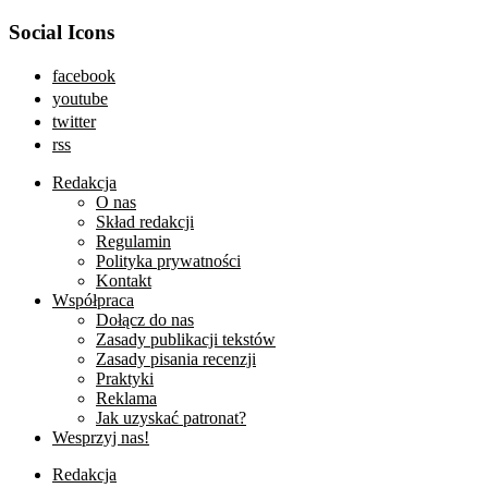
Social Icons
facebook
youtube
twitter
rss
Redakcja
O nas
Skład redakcji
Regulamin
Polityka prywatności
Kontakt
Współpraca
Dołącz do nas
Zasady publikacji tekstów
Zasady pisania recenzji
Praktyki
Reklama
Jak uzyskać patronat?
Wesprzyj nas!
Redakcja