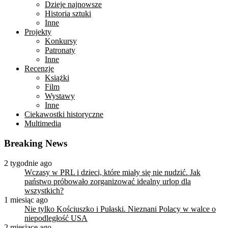
Dzieje najnowsze
Historia sztuki
Inne
Projekty
Konkursy
Patronaty
Inne
Recenzje
Książki
Film
Wystawy
Inne
Ciekawostki historyczne
Multimedia
Breaking News
2 tygodnie ago
Wczasy w PRL i dzieci, które miały się nie nudzić. Jak
państwo próbowało zorganizować idealny urlop dla
wszystkich?
1 miesiąc ago
Nie tylko Kościuszko i Pułaski. Nieznani Polacy w walce o
niepodległość USA
2 miesiące ago