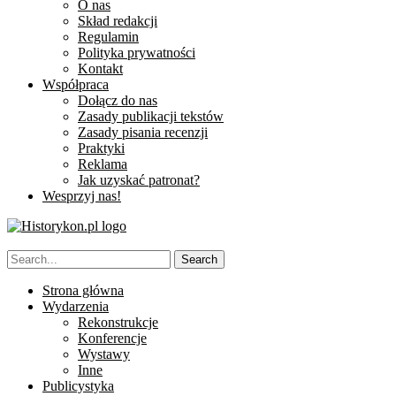
O nas
Skład redakcji
Regulamin
Polityka prywatności
Kontakt
Współpraca
Dołącz do nas
Zasady publikacji tekstów
Zasady pisania recenzji
Praktyki
Reklama
Jak uzyskać patronat?
Wesprzyj nas!
Strona główna
Wydarzenia
Rekonstrukcje
Konferencje
Wystawy
Inne
Publicystyka