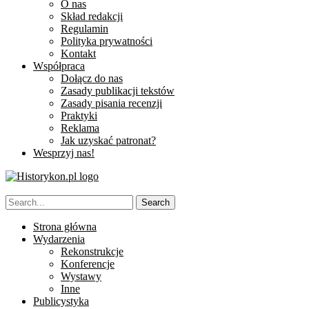
O nas
Skład redakcji
Regulamin
Polityka prywatności
Kontakt
Współpraca
Dołącz do nas
Zasady publikacji tekstów
Zasady pisania recenzji
Praktyki
Reklama
Jak uzyskać patronat?
Wesprzyj nas!
Strona główna
Wydarzenia
Rekonstrukcje
Konferencje
Wystawy
Inne
Publicystyka