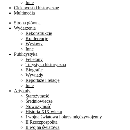
Inne
Ciekawostki historyczne
Multimedia
Strona główna
Wydarzenia
Rekonstrukcje
Konferencje
Wystawy
Inne
Publicystyka
Felietony
Turystyka historyczna
Biografie
Wywiady
Reportaże i relacje
Inne
Artykuły
Starożytność
Średniowiecze
Nowożytność
Historia XIX wieku
I wojna światowa i okres międzywojenny
II Rzeczpospolita
II wojna światowa