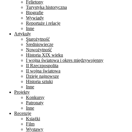
Felietony
Turystyka historyczna
Biografie
Wywiady
Reportaże i relacje
Inne
Artykuły
Starożytność
Średniowiecze
Nowożytność
Historia XIX wieku
I wojna światowa i okres międzywojenny
II Rzeczpospolita
II wojna światowa
Dzieje najnowsze
Historia sztuki
Inne
Projekty
Konkursy
Patronaty
Inne
Recenzje
Książki
Film
Wystawy