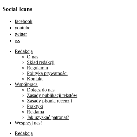
Social Icons
facebook
youtube
twitter
rss
Redakcja
O nas
Skład redakcji
Regulamin
Polityka prywatności
Kontakt
Współpraca
Dołącz do nas
Zasady publikacji tekstów
Zasady pisania recenzji
Praktyki
Reklama
Jak uzyskać patronat?
Wesprzyj nas!
Redakcja