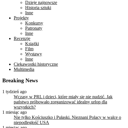
Dzieje najnowsze
Historia sztuki
Inne
Projekty
Konkursy
Patronaty
Inne
Recenzje
Książki
Film
Wystawy
Inne
Ciekawostki historyczne
Multimedia
Breaking News
1 tydzień ago
Wczasy w PRL i dzieci, które miały się nie nudzić. Jak
państwo próbowało zorganizować idealny urlop dla
wszystkich?
1 miesiąc ago
Nie tylko Kościuszko i Pułaski. Nieznani Polacy w walce o
niepodległość USA
1 miesiąc ago