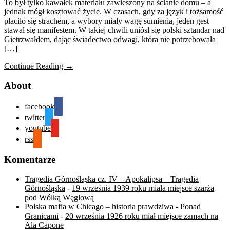
To był tylko kawałek materiału zawieszony na ścianie domu – a
jednak mógł kosztować życie. W czasach, gdy za język i tożsamość
płaciło się strachem, a wybory miały wagę sumienia, jeden gest
stawał się manifestem. W takiej chwili uniósł się polski sztandar nad
Gietrzwałdem, dając świadectwo odwagi, która nie potrzebowała
[…]
Continue Reading →
About
facebook
twitter
youtube
rss
Komentarze
Tragedia Górnośląska cz. IV – Apokalipsa – Tragedia
Górnośląska
-
19 września 1939 roku miała miejsce szarża
pod Wólką Węglową
Polska mafia w Chicago – historia prawdziwa - Ponad
Granicami
-
20 września 1926 roku miał miejsce zamach na
Ala Capone