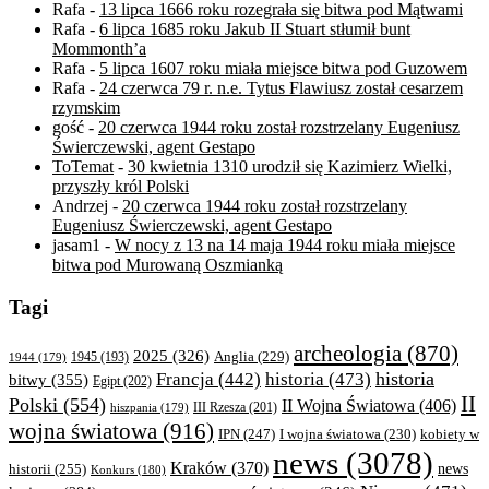
Rafa
-
13 lipca 1666 roku rozegrała się bitwa pod Mątwami
Rafa
-
6 lipca 1685 roku Jakub II Stuart stłumił bunt
Mommonth’a
Rafa
-
5 lipca 1607 roku miała miejsce bitwa pod Guzowem
Rafa
-
24 czerwca 79 r. n.e. Tytus Flawiusz został cesarzem
rzymskim
gość
-
20 czerwca 1944 roku został rozstrzelany Eugeniusz
Świerczewski, agent Gestapo
ToTemat
-
30 kwietnia 1310 urodził się Kazimierz Wielki,
przyszły król Polski
Andrzej
-
20 czerwca 1944 roku został rozstrzelany
Eugeniusz Świerczewski, agent Gestapo
jasam1
-
W nocy z 13 na 14 maja 1944 roku miała miejsce
bitwa pod Murowaną Oszmianką
Tagi
archeologia
(870)
2025
(326)
Anglia
(229)
1944
(179)
1945
(193)
historia
Francja
(442)
historia
(473)
bitwy
(355)
Egipt
(202)
II
Polski
(554)
II Wojna Światowa
(406)
III Rzesza
(201)
hiszpania
(179)
wojna światowa
(916)
IPN
(247)
kobiety w
I wojna światowa
(230)
news
(3078)
Kraków
(370)
historii
(255)
news
Konkurs
(180)