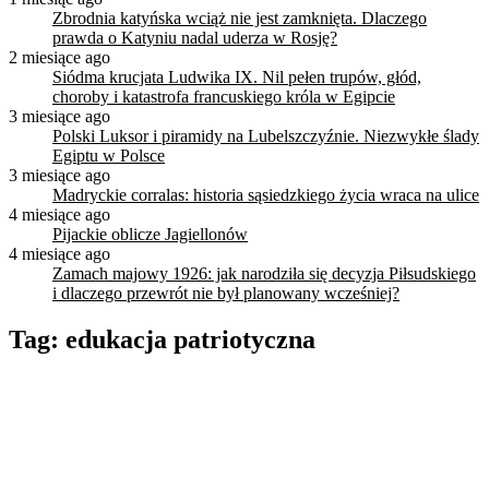
Zbrodnia katyńska wciąż nie jest zamknięta. Dlaczego
prawda o Katyniu nadal uderza w Rosję?
2 miesiące ago
Siódma krucjata Ludwika IX. Nil pełen trupów, głód,
choroby i katastrofa francuskiego króla w Egipcie
3 miesiące ago
Polski Luksor i piramidy na Lubelszczyźnie. Niezwykłe ślady
Egiptu w Polsce
3 miesiące ago
Madryckie corralas: historia sąsiedzkiego życia wraca na ulice
4 miesiące ago
Pijackie oblicze Jagiellonów
4 miesiące ago
Zamach majowy 1926: jak narodziła się decyzja Piłsudskiego
i dlaczego przewrót nie był planowany wcześniej?
Tag:
edukacja patriotyczna