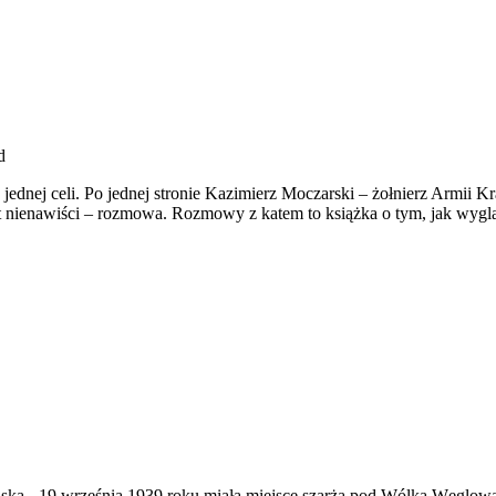
d
ej celi. Po jednej stronie Kazimierz Moczarski – żołnierz Armii Kra
st nienawiści – rozmowa. Rozmowy z katem to książka o tym, jak wyg
ąska
-
19 września 1939 roku miała miejsce szarża pod Wólką Węglow