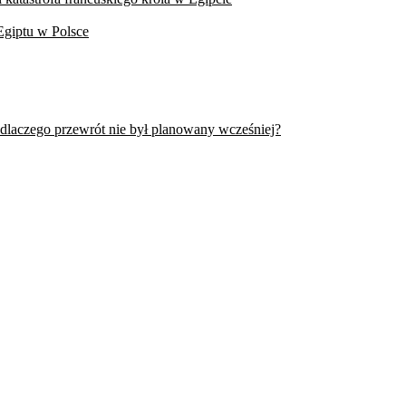
Egiptu w Polsce
 dlaczego przewrót nie był planowany wcześniej?