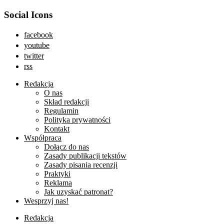
Social Icons
facebook
youtube
twitter
rss
Redakcja
O nas
Skład redakcji
Regulamin
Polityka prywatności
Kontakt
Współpraca
Dołącz do nas
Zasady publikacji tekstów
Zasady pisania recenzji
Praktyki
Reklama
Jak uzyskać patronat?
Wesprzyj nas!
Redakcja