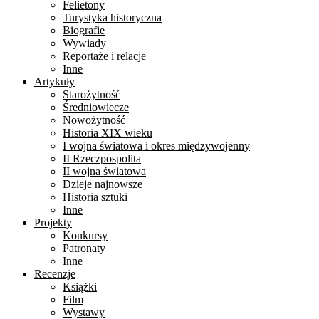
Felietony
Turystyka historyczna
Biografie
Wywiady
Reportaże i relacje
Inne
Artykuły
Starożytność
Średniowiecze
Nowożytność
Historia XIX wieku
I wojna światowa i okres międzywojenny
II Rzeczpospolita
II wojna światowa
Dzieje najnowsze
Historia sztuki
Inne
Projekty
Konkursy
Patronaty
Inne
Recenzje
Książki
Film
Wystawy