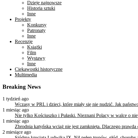
Dzieje najnowsze
Historia sztuki
Inne
Projekty
Konkursy
Patronaty
Inne
Recenzje
Książki
Film
Wystawy
Inne
Ciekawostki historyczne
Multimedia
Breaking News
1 tydzień ago
Wczasy w PRL i dzieci, które miały się nie nudzić. Jak państ
1 miesiąc ago
Nie tylko Kościuszko i Pułaski. Nieznani Polacy w walce o n
1 miesiąc ago
Zbrodnia katyńska wciąż nie jest zamknięta. Dlaczego prawda
2 miesiące ago
Siódma krucjata Ludwika IX. Nil pełen trupów, głód, choroby i