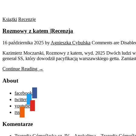
Książki
Recenzje
Rozmowy z katem |Recenzja
16 października 2025
by
Agnieszka Cybulska
Comments are Disable
Kazimierz Moczarski, Rozmowy z katem, wyd. 2025 Dwóch ludzi w jedn
generał SS, który dowodził pacyfikacją warszawskiego getta. Zamia
Continue Reading →
About
facebook
twitter
youtube
rss
Komentarze
Tragedia Górnośląska cz. IV – Apokalipsa – Tragedia Górnośl