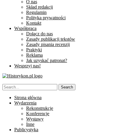
O nas
Skład redakcji
Regulamin
Polityka prywatności
Kontakt
Współpraca
Dołącz do nas
Zasady publikacji tekstów
Zasady pisania recenzji
Praktyki
Reklama
Jak uzyskać patronat?
Wesprzyj nas!
Strona główna
Wydarzenia
Rekonstrukcje
Konferencje
Wystawy
Inne
Publicystyka