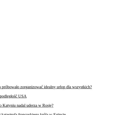
wo próbowało zorganizować idealny urlop dla wszystkich?
iepodległość USA
 o Katyniu nadal uderza w Rosję?
 katastrofa francuskiego króla w Egipcie