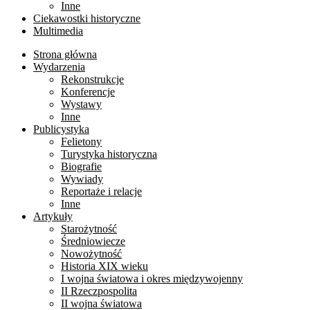
Inne
Ciekawostki historyczne
Multimedia
Strona główna
Wydarzenia
Rekonstrukcje
Konferencje
Wystawy
Inne
Publicystyka
Felietony
Turystyka historyczna
Biografie
Wywiady
Reportaże i relacje
Inne
Artykuły
Starożytność
Średniowiecze
Nowożytność
Historia XIX wieku
I wojna światowa i okres międzywojenny
II Rzeczpospolita
II wojna światowa