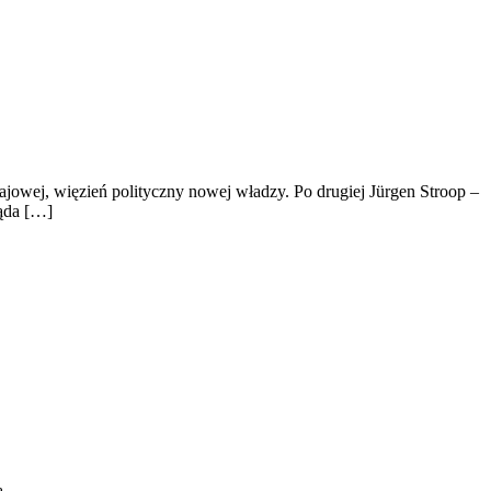
jowej, więzień polityczny nowej władzy. Po drugiej Jürgen Stroop –
ląda […]
ą