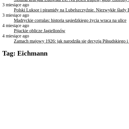
3 miesiące ago
Polski Luksor i piramidy na Lubelszczyźnie. Niezwykłe ślady 
3 miesiące ago
Madryckie corralas: historia sąsiedzkiego życia wraca na ulice
4 miesiące ago
Pijackie oblicze Jagiellonów
4 miesiące ago
Zamach majowy 1926: jak narodziła się decyzja Piłsudskiego i
Tag:
Eichmann