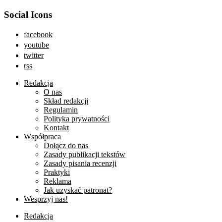
Social Icons
facebook
youtube
twitter
rss
Redakcja
O nas
Skład redakcji
Regulamin
Polityka prywatności
Kontakt
Współpraca
Dołącz do nas
Zasady publikacji tekstów
Zasady pisania recenzji
Praktyki
Reklama
Jak uzyskać patronat?
Wesprzyj nas!
Redakcja