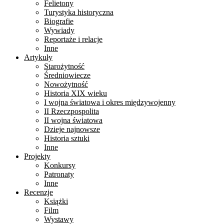
Felietony
Turystyka historyczna
Biografie
Wywiady
Reportaże i relacje
Inne
Artykuły
Starożytność
Średniowiecze
Nowożytność
Historia XIX wieku
I wojna światowa i okres międzywojenny
II Rzeczpospolita
II wojna światowa
Dzieje najnowsze
Historia sztuki
Inne
Projekty
Konkursy
Patronaty
Inne
Recenzje
Książki
Film
Wystawy