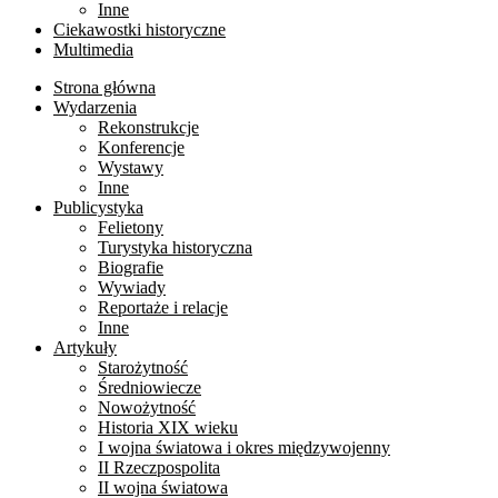
Inne
Ciekawostki historyczne
Multimedia
Strona główna
Wydarzenia
Rekonstrukcje
Konferencje
Wystawy
Inne
Publicystyka
Felietony
Turystyka historyczna
Biografie
Wywiady
Reportaże i relacje
Inne
Artykuły
Starożytność
Średniowiecze
Nowożytność
Historia XIX wieku
I wojna światowa i okres międzywojenny
II Rzeczpospolita
II wojna światowa