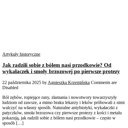
Artykuły historyczne
Jak radzili sobie z bólem nasi przodkowie? Od
wykałaczek i smoły brzozowej po pierwsze protezy
22 października 2025
by
Agnieszka Krzemińska
Comments are
Disabled
Ból zębów, ropiejące rany, złamania i nowotwory towarzyszyły
ludziom od zawsze, a mimo braku lekarzy i leków próbowali z nimi
walczyć na własny sposób. Naturalne antybiotyki, wykałaczki z
patyczków, smoła brzozowa czy pierwsze protezy z kości i metalu
pokazują, jak radzili sobie z bólem nasi przodkowie – często w
sposób […]