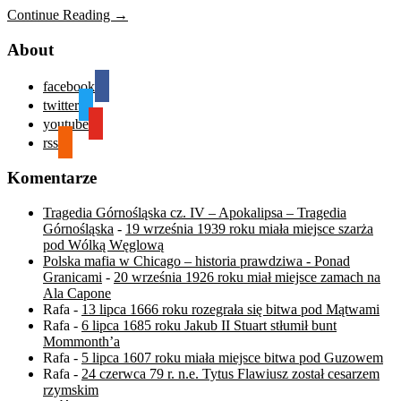
Continue Reading →
About
facebook
twitter
youtube
rss
Komentarze
Tragedia Górnośląska cz. IV – Apokalipsa – Tragedia
Górnośląska
-
19 września 1939 roku miała miejsce szarża
pod Wólką Węglową
Polska mafia w Chicago – historia prawdziwa - Ponad
Granicami
-
20 września 1926 roku miał miejsce zamach na
Ala Capone
Rafa
-
13 lipca 1666 roku rozegrała się bitwa pod Mątwami
Rafa
-
6 lipca 1685 roku Jakub II Stuart stłumił bunt
Mommonth’a
Rafa
-
5 lipca 1607 roku miała miejsce bitwa pod Guzowem
Rafa
-
24 czerwca 79 r. n.e. Tytus Flawiusz został cesarzem
rzymskim