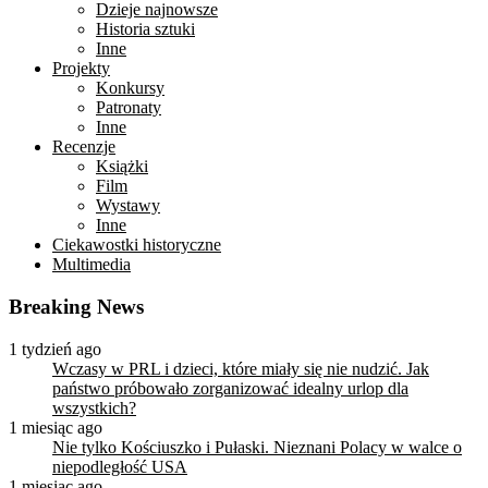
Dzieje najnowsze
Historia sztuki
Inne
Projekty
Konkursy
Patronaty
Inne
Recenzje
Książki
Film
Wystawy
Inne
Ciekawostki historyczne
Multimedia
Breaking News
1 tydzień ago
Wczasy w PRL i dzieci, które miały się nie nudzić. Jak
państwo próbowało zorganizować idealny urlop dla
wszystkich?
1 miesiąc ago
Nie tylko Kościuszko i Pułaski. Nieznani Polacy w walce o
niepodległość USA
1 miesiąc ago