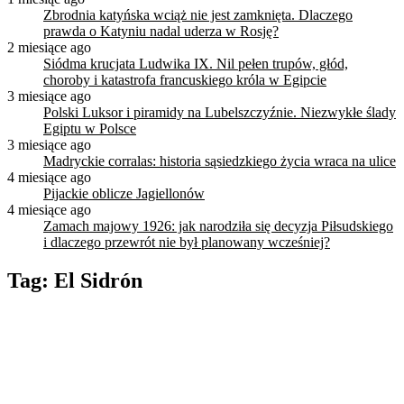
Zbrodnia katyńska wciąż nie jest zamknięta. Dlaczego
prawda o Katyniu nadal uderza w Rosję?
2 miesiące ago
Siódma krucjata Ludwika IX. Nil pełen trupów, głód,
choroby i katastrofa francuskiego króla w Egipcie
3 miesiące ago
Polski Luksor i piramidy na Lubelszczyźnie. Niezwykłe ślady
Egiptu w Polsce
3 miesiące ago
Madryckie corralas: historia sąsiedzkiego życia wraca na ulice
4 miesiące ago
Pijackie oblicze Jagiellonów
4 miesiące ago
Zamach majowy 1926: jak narodziła się decyzja Piłsudskiego
i dlaczego przewrót nie był planowany wcześniej?
Tag:
El Sidrón