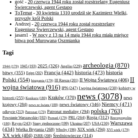
gość
-
20 czerwca 1944 roku został rozstrzelany Eugeniusz
Świerczewski, agent Gestapo
ToTemat
-
30 kwietnia 1310 urodził się Kazimierz Wielki,
przyszły król Polski
Andrzej
-
20 czerwca 1944 roku został rozstrzelany
Eugeniusz Świerczewski, agent Gestapo
jasam1
-
W nocy z 13 na 14 maja 1944 roku miała miejsce
bitwa pod Murowaną Oszmianką
Tagi
archeologia
(870)
2025
(326)
Anglia
(229)
1944
(179)
1945
(193)
historia
Francja
(442)
historia
(473)
bitwy
(355)
Egipt
(202)
II
Polski
(554)
II Wojna Światowa
(406)
III Rzesza
(201)
hiszpania
(179)
wojna światowa
(916)
IPN
(247)
kobiety w
I wojna światowa
(230)
news
(3078)
Kraków
(370)
historii
(255)
news
Konkurs
(180)
Niemcy
(471)
news światowy
(346)
krajowy
(284)
news ze świata
(188)
polska
(763)
Patronat medialny
(294)
odkrycie
(213)
Patronat
(170)
Rosja
(312)
PRL
(264)
Powstanie Warszawskie
(192)
Poznań
(179)
Rzeczpospolita
Warszawa
Rzym
(243)
Ukraina
(207)
USA
(230)
(180)
Stany zjednoczone
(199)
(434)
XIX wiek
(294)
Wielka Brytania
(268)
Włochy
(196)
XVI wiek
(179)
XX wiek
(404)
Średniowiecze
(314)
ZSRR
(208)