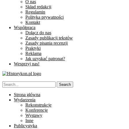
O nas
Skład redakcji
Regulamin
Polityka prywatności
Kontakt
Współpraca
Dołącz do nas
Zasady publikacji tekstów
Zasady pisania recenzji
Praktyki
Reklama
Jak uzyskać patronat?
Wesprzyj nas!
Strona główna
Wydarzenia
Rekonstrukcje
Konferencje
Wystawy
Inne
Publicystyka